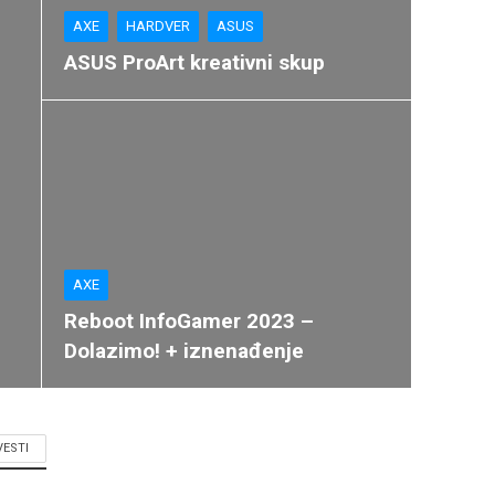
AXE
HARDVER
ASUS
ASUS ProArt kreativni skup
AXE
Reboot InfoGamer 2023 –
Dolazimo! + iznenađenje
VESTI