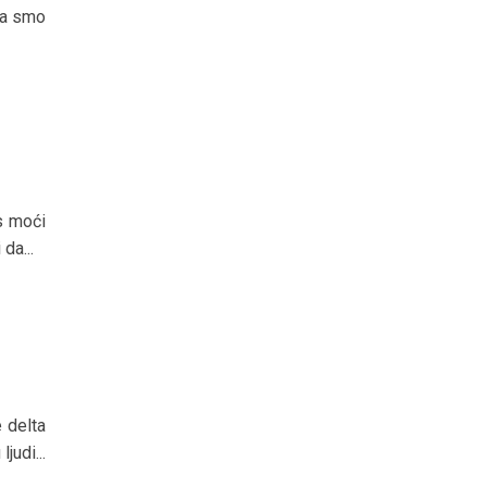
na smo
s moći
da...
 delta
judi...