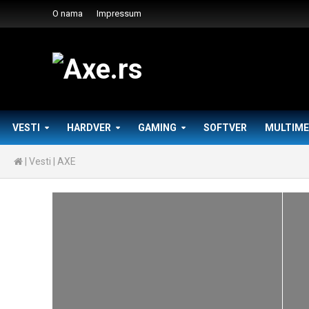
O nama
Impressum
VESTI
HARDVER
GAMING
SOFTVER
MULTIME
|
Vesti
|
AXE