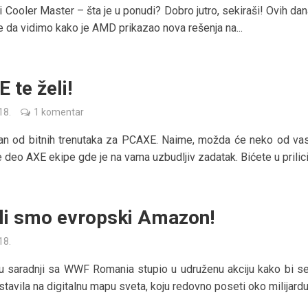
 Cooler Master – šta je u ponudi? Dobro jutro, sekiraši! Ovih da
ke da vidimo kako je AMD prikazao nova rešenja na...
 te želi!
18.
1 komentar
dan od bitnih trenutaka za PCAXE. Naime, možda će neko od va
 deo AXE ekipe gde je na vama uzbudljiv zadatak. Bićete u prilici 
li smo evropski Amazon!
18.
u saradnji sa WWF Romania stupio u udruženu akciju kako bi se
avila na digitalnu mapu sveta, koju redovno poseti oko milijardu l