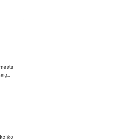
 mesta
ng...
koliko