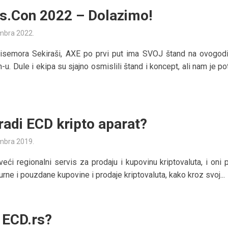
.Con 2022 – Dolazimo!
mbra 2022.
tisemora Sekiraši, AXE po prvi put ima SVOJ štand na ovogod
u. Dule i ekipa su sjajno osmislili štand i koncept, ali nam je p
radi ECD kripto aparat?
mbra 2019.
veći regionalni servis za prodaju i kupovinu kriptovaluta, i oni 
rne i pouzdane kupovine i prodaje kriptovaluta, kako kroz svoj...
e ECD.rs?