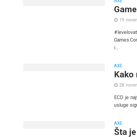
AXE
Games
19. nove
#levelova
Games.Con-
i...
AXE
Kako 
28. nove
ECD je naj
usluge sigu
AXE
Šta j