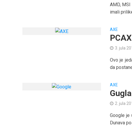
AMD, MSI i
imali prili
AXE
PCAXE
3. jula 20
Ovo je je
da postane
AXE
Gugla
2. jula 20
Google je 
Dunava post