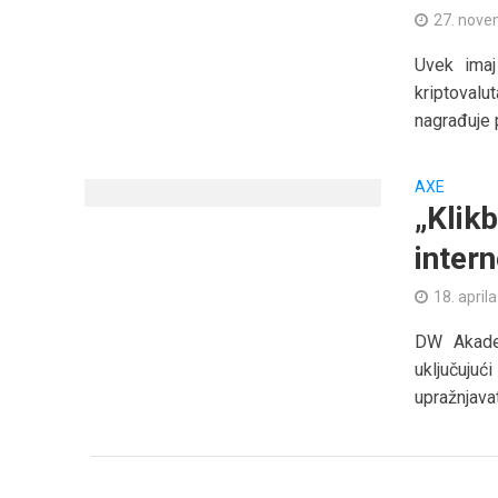
27. nove
Uvek imaj
kriptoval
nagrađuje pr
AXE
„Klik
inter
18. april
DW Akadem
uključuju
upražnjavati