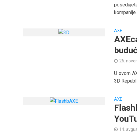
posedujet
kompanije..
AXE
AXEca
buduć
26. nove
U ovom AX
3D Republi
AXE
Flash
YouT
14. avgu