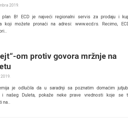
mbra 2019.
 plan B! ECD je najveći regionalni servis za prodaju i ku
uta koji možete pronaći na adresi: www.ecd.rs. Recimo, E
i...
bejt“-om protiv govora mržnje na
netu
a 2019.
ija je odlučila da u saradnji sa poznatim domaćim jutjub
ći i našeg Duleta, pokaže neke prave vrednosti koje se t
 na...