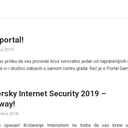
portal!
ra 2019.
ao priliku da vas provede kroz verovatno jedan od najzanimljivih
e vi i društvo zabaviti u samom centru grada. Reč je o Portal Gami
rsky Internet Security 2019 –
way!
mbra 2018.
je opasan! Krstarenje Internetom ne treba da vas brine u