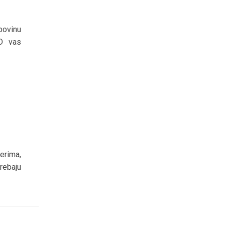
povinu
CD vas
erima,
rebaju