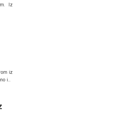
im. Iz
rom iz
o i...
z