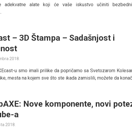
e adekvatne alate koji će vaše iskustvo učiniti bezbedn
.
st – 3D Štampa – Sadašnjost i
nost
mbra 2018.
Ecast-u smo imali prilike da popričamo sa Svetozarom Kolesa
ke, mesta na kojem sve što ste ikada zamislili, možete da konačn
bAXE: Nove komponente, novi pote
ube-a
sta 2018.