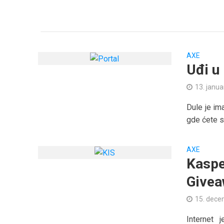
AXE
Uđi u 
13. janua
Dule je im
gde ćete s
AXE
Kaspe
Givea
15. dece
Internet 