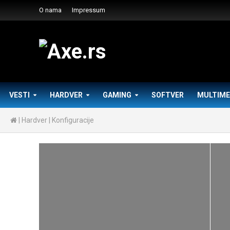
O nama
Impressum
VESTI
HARDVER
GAMING
SOFTVER
MULTIME
|
Hardver
|
Konfiguracije