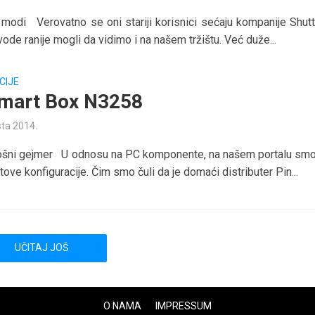
u modi Verovatno se oni stariji korisnici sećaju kompanije Shutt
ode ranije mogli da vidimo i na našem tržištu. Već duže...
CIJE
mart Box N3258
sta 2014.
ošni gejmer U odnosu na PC komponente, na našem portalu smo
otove konfiguracije. Čim smo čuli da je domaći distributer Pin...
UČITAJ JOŠ
O NAMA
IMPRESSUM