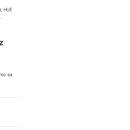
r, HUE
..
z
emo sa
.