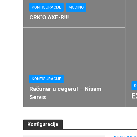
KONFIGURACIJE
MODING
CRK’O AXE-R!!!
KONFIGURACIJE
K
Računar u cegeru! – Nisam
E
Servis
Konfiguracije