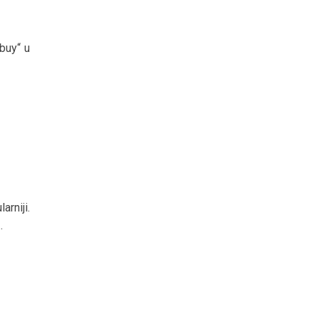
buy“ u
rniji.
.