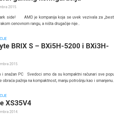
mbra 2015.
Dark side! AMD je kompanija koja se uvek vezivala za „best
akom cenovnom rangu, a ništa drugačije nije...
CIJE
yte BRIX S – BXi5H-5200 i BXi3H-
embra 2015.
 i snažan PC Svedoci smo da su kompaktni računari sve popula
e obraća pažnja na kompaktnost, manju potrošnju kao i smanjenu..
CIJE
le XS35V4
embra 2014.