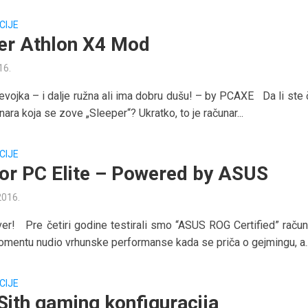
CIJE
er Athlon X4 Mod
16.
vojka – i dalje ružna ali ima dobru dušu! – by PCAXE Da li ste č
ara koja se zove „Sleeper“? Ukratko, to je računar...
CIJE
or PC Elite – Powered by ASUS
 2016.
er! Pre četiri godine testirali smo “ASUS ROG Certified” računa
omentu nudio vrhunske performanse kada se priča o gejmingu, a..
CIJE
ith gaming konfiguracija