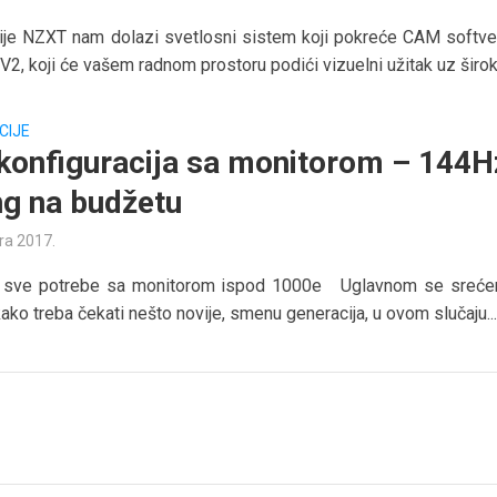
ije NZXT nam dolazi svetlosni sistem koji pokreće CAM softve
V2, koji će vašem radnom prostoru podići vizuelni užitak uz širok.
CIJE
onfiguracija sa monitorom – 144H
g na budžetu
ra 2017.
 sve potrebe sa monitorom ispod 1000e Uglavnom se sreć
ako treba čekati nešto novije, smenu generacija, u ovom slučaju..