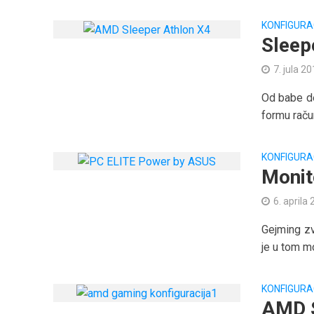
KONFIGURA
Sleep
7. jula 20
Od babe de
formu račun
KONFIGURA
Monit
6. aprila
Gejming zv
je u tom m
KONFIGURA
AMD S