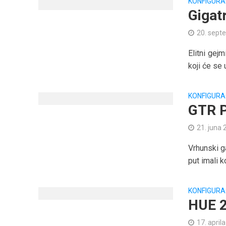
KONFIGURA
Gigat
20. sept
Elitni gej
koji će se 
KONFIGURA
GTR P
21. juna 
Vrhunski g
put imali k
KONFIGURA
HUE 2
17. april