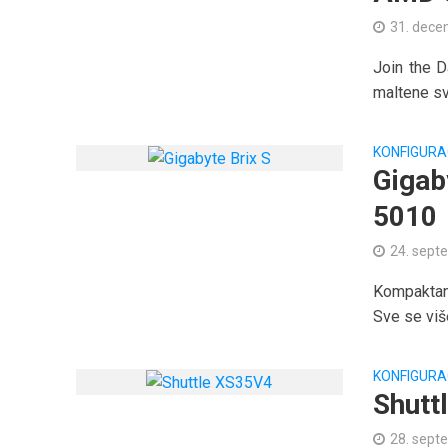
31. dece
Join the 
maltene sv
KONFIGURA
Gigab
5010
24. sept
Kompaktan
Sve se viš
KONFIGURA
Shutt
28. sept