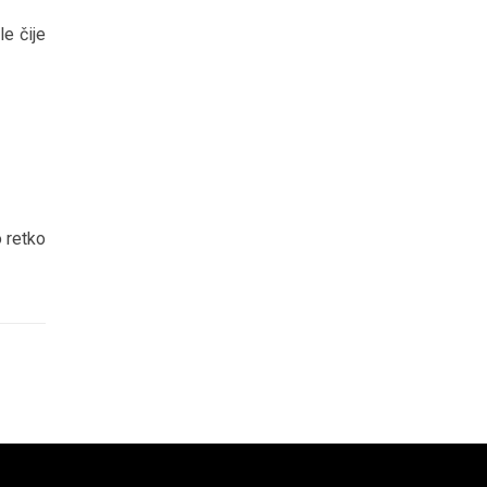
le čije
 retko