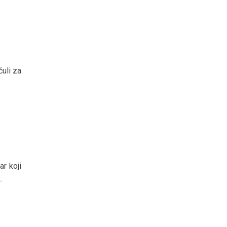
uli za
r koji
.