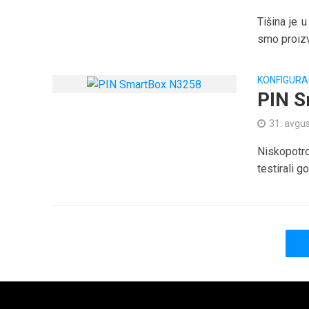
Tišina je 
smo proizv
KONFIGURA
PIN S
31. avgu
Niskopotr
testirali g