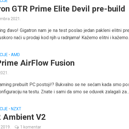
CIJE
ron GTR Prime Elite Devil pre-build
embra 2021.
ming đavo! Gigatron nam je na test poslao jedan pakleni elitni pr
uskoro naći u prodaji kod njih u radnjama! Kažemo elitni i kažemo..
CIJE
•
AMD
rime AirFlow Fusion
2021.
aming prebuilt PC postoji!? Bukvalno se ne sećam kada smo pos
onfiguraciju na testu. Znate i sami da smo se oduvek zalagali za..
CIJE
•
NZXT
 Ambient V2
a 2019.
1 komentar