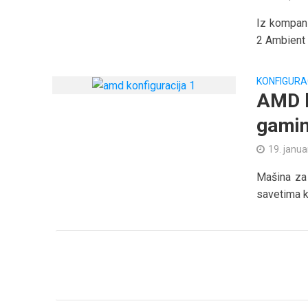
Iz kompan
2 Ambient 
KONFIGURA
AMD k
gamin
19. janua
Mašina za
savetima k