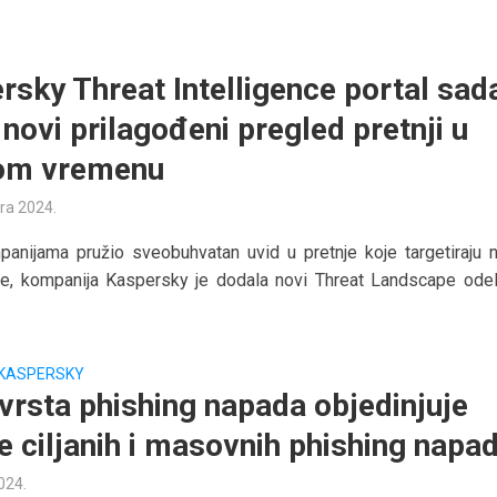
rsky Threat Intelligence portal sad
novi prilagođeni pregled pretnji u
om vremenu
ra 2024.
anijama pružio sveobuhvatan uvid u pretnje koje targetiraju n
je, kompanija Kaspersky je dodala novi Threat Landscape odel
KASPERSKY
vrsta phishing napada objedinjuje
ke ciljanih i masovnih phishing napa
2024.