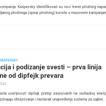
 kompanije Kaspersky identifikovali su novi trend phishing napad
iljanog phishinga (spear phishing) koriste u masovnim kampanjam
KASPERSKY
ija i podizanje svesti – prva linija
ne od dipfejk prevara
2024.
asta uverljivosti dipfejk pretnji zasnovanih na veštačkoj intelig
 izdvajaju obrazovanje i nastavak unapređenja sistema za sajber...