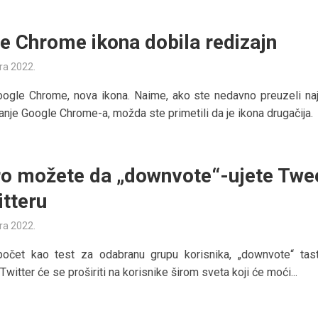
e Chrome ikona dobila redizajn
ra 2022.
ogle Chrome, nova ikona. Naime, ako ste nedavno preuzeli naj
anje Google Chrome-a, možda ste primetili da je ikona drugačija.
o možete da „downvote“-ujete Twe
itteru
ra 2022.
počet kao test za odabranu grupu korisnika, „downvote“ tas
witter će se proširiti na korisnike širom sveta koji će moći...