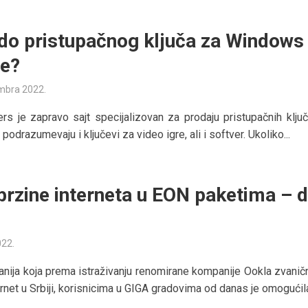
do pristupačnog ključa za Windows
ce?
mbra 2022.
s je zapravo sajt specijalizovan za prodaju pristupačnih ključ
podrazumevaju i ključevi za video igre, ali i softver. Ukoliko...
brzine interneta u EON paketima – 
022.
ija koja prema istraživanju renomirane kompanije Ookla zvanič
ernet u Srbiji, korisnicima u GIGA gradovima od danas je omogućila 