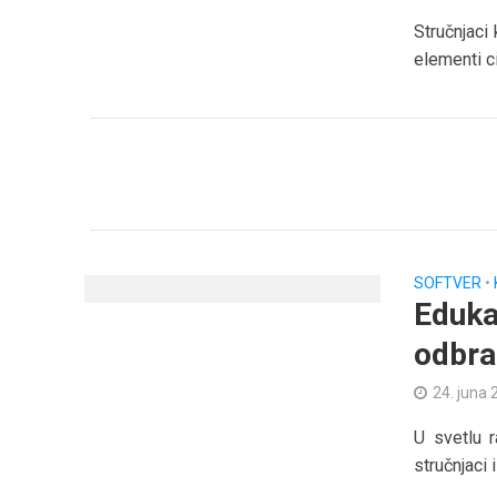
Stručnjaci
elementi c
SOFTVER
•
Edukac
odbra
24. juna 
U svetlu r
stručnjaci