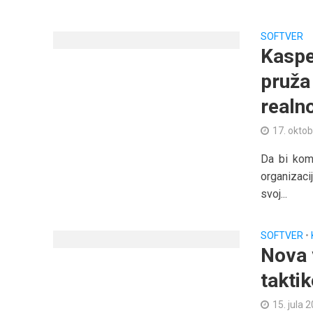
SOFTVER
Kaspe
pruža 
realn
17. oktob
Da bi komp
organizaci
svoj...
SOFTVER
•
Nova 
takti
15. jula 