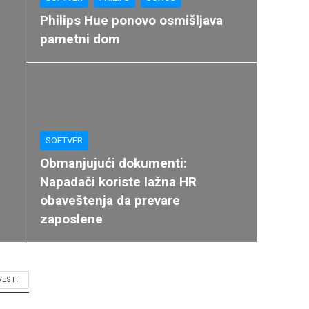
Philips Hue ponovo osmišljava
pametni dom
SOFTVER
Obmanjujući dokumenti:
Napadači koriste lažna HR
obaveštenja da prevare
zaposlene
VESTI