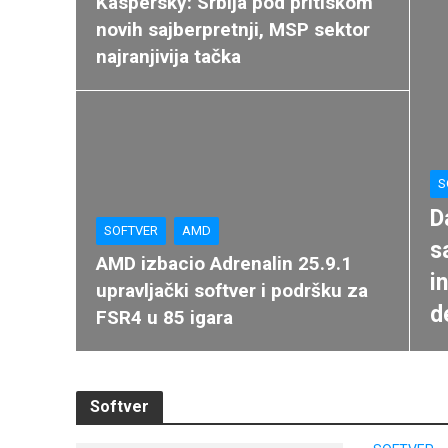
Kaspersky: Srbija pod pritiskom
novih sajberpretnji, MSP sektor
najranjivija tačka
S
D
SOFTVER
AMD
s
AMD izbacio Adrenalin 25.9.1
i
upravljački softver i podršku za
d
FSR4 u 85 igara
Softver