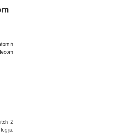
com
tornih
elecom
itch 2
ogiju.