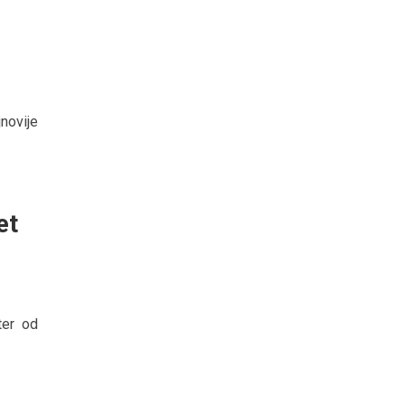
novije
et
ter od