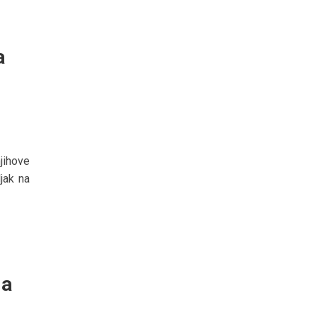
a
jihove
jak na
da