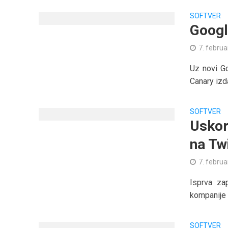
SOFTVER
Googl
7. februa
Uz novi Go
Canary izd
SOFTVER
Uskor
na Tw
7. februa
Isprva za
kompanije T
SOFTVER