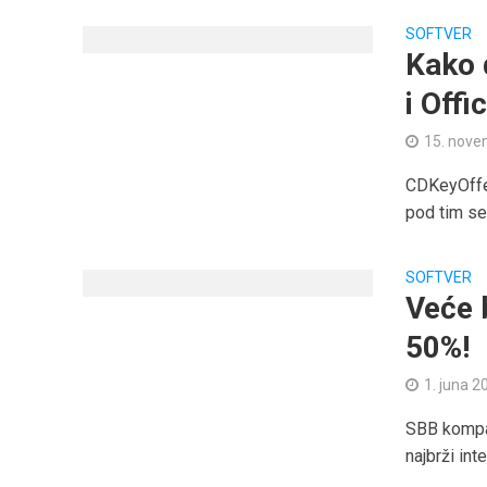
SOFTVER
Kako 
i Offi
15. nove
CDKeyOffer
pod tim se 
SOFTVER
Veće 
50%!
1. juna 2
SBB kompan
najbrži int