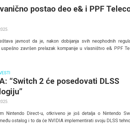
vanično postao deo e& i PPF Tele
e
 2025.
štava javnost da je, nakon dobijanja svih neophodnih regula
, uspešno završen prelazak kompanije u vlasništvo e& PPF T
VESTI
A: “Switch 2 će posedovati DLSS
logiju”
 2025.
m Nintendo Direct-u, otkriveno je još detalja o Nintendo Sw
zmeđu ostalog i to da će NVIDIA implementirati svoju DLSS tehnol