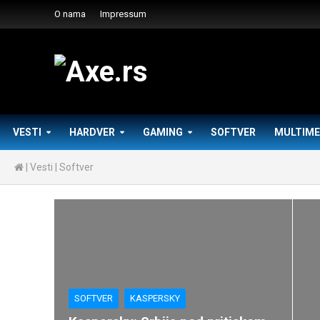
O nama
Impressum
VESTI
HARDVER
GAMING
SOFTVER
MULTIME
|
Vesti
|
Softver
SOFTVER
KASPERSKY