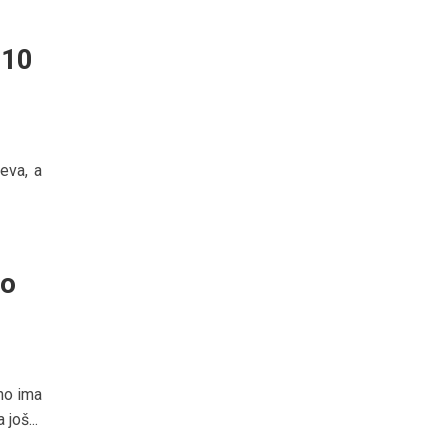
 10
eva, a
do
no ima
još...