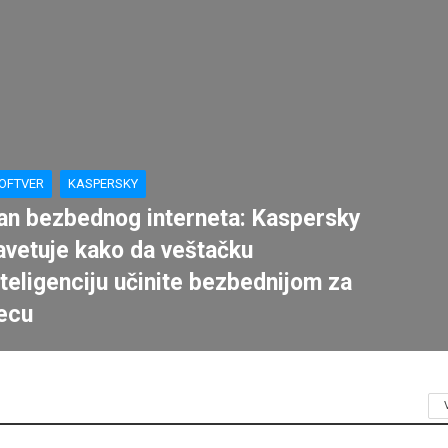
OFTVER
KASPERSKY
an bezbednog interneta: Kaspersky
avetuje kako da veštačku
nteligenciju učinite bezbednijom za
ecu