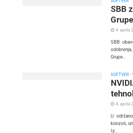
SOFTVER
SBB z
Grup
4. aprila
SBB obave
odobrenja
Grupe...
SOFTVER
•
NVIDI
tehno
4. aprila
U održano
konzoli, i
Iz...