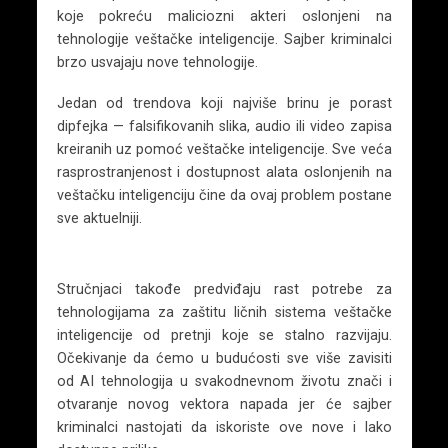
koje pokreću maliciozni akteri oslonjeni na
tehnologije veštačke inteligencije. Sajber kriminalci
brzo usvajaju nove tehnologije.
Jedan od trendova koji najviše brinu je porast
dipfejka — falsifikovanih slika, audio ili video zapisa
kreiranih uz pomoć veštačke inteligencije. Sve veća
rasprostranjenost i dostupnost alata oslonjenih na
veštačku inteligenciju čine da ovaj problem postane
sve aktuelniji.
Stručnjaci takođe predviđaju rast potrebe za
tehnologijama za zaštitu ličnih sistema veštačke
inteligencije od pretnji koje se stalno razvijaju.
Očekivanje da ćemo u budućosti sve više zavisiti
od AI tehnologija u svakodnevnom životu znači i
otvaranje novog vektora napada jer će sajber
kriminalci nastojati da iskoriste ove nove i lako