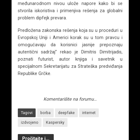
međunarodnom nivou ulože napore kako bi se
stvorila iskoristiva i primenjiva rešenja za globalni
problem dipfejk prevara.
Predložena zakonska rešenja koja su u proceduri u
Evropskoj Uniji i Americi korak su u tom pravcu i
omogućavaju da korisnici jasnije prepoznaju
autentični sadržaj” rekao je Dimitris Dimitrijadis,
poznati futurist, autor knjiga i savetnik u
specijalnom Sekretarijatu za Strateška predviđanja
Republike Grčke.
Komentarišite na forumu…
Tagovi
borba
deepfake
internet
izdvojeno
Kaspersky
Pročitajte i...