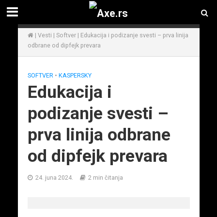
|
Vesti
|
Softver
|
Edukacija i podizanje svesti – prva linija
odbrane od dipfejk prevara
SOFTVER
•
KASPERSKY
Edukacija i
podizanje svesti –
prva linija odbrane
od dipfejk prevara
24. juna 2024.
2 min čitanja