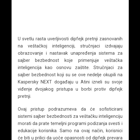
U svetlu rasta uverljivosti dipfejk pretnji zasnovanih
na veštačkoj inteligenciji, stručnjaci izdvajaju
obrazovanje i nastavak unapređenja sistema za
sajber bezbednost koje primenjuje veštačka
inteligencija kao osnovu zaštite. Stručnjaci za
sajber bezbednost koji su se ove nedelje okupili na
Kaspersky NEXT događaju u Atini izneli su svoje
viđenje dvojakog pristupa u borbi protiv dipfejk
pretnji.
Ovaj pristup podrazumeva da će sofisticirani
sistemi sajber bezbednosti za veštačku inteligenciju
morati da prate temeljni programi podizanja svesti i
edukacije korisnika. Samo na ovaj način, korisnici
će biti u prilici da uoče opasnosti od dipfejk prevara