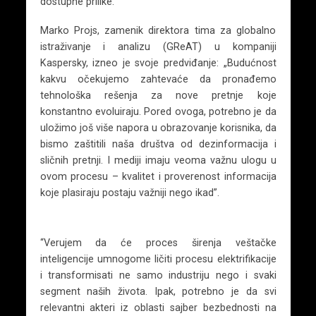
dostupne prilike.
Marko Projs, zamenik direktora tima za globalno
istraživanje i analizu (GReAT) u kompaniji
Kaspersky, izneo je svoje predviđanje: „Budućnost
kakvu očekujemo zahtevaće da pronađemo
tehnološka rešenja za nove pretnje koje
konstantno evoluiraju. Pored ovoga, potrebno je da
uložimo još više napora u obrazovanje korisnika, da
bismo zaštitili naša društva od dezinformacija i
sličnih pretnji. I mediji imaju veoma važnu ulogu u
ovom procesu – kvalitet i proverenost informacija
koje plasiraju postaju važniji nego ikad”.
“Verujem da će proces širenja veštačke
inteligencije umnogome ličiti procesu elektrifikacije
i transformisati ne samo industriju nego i svaki
segment naših života. Ipak, potrebno je da svi
relevantni akteri iz oblasti sajber bezbednosti na