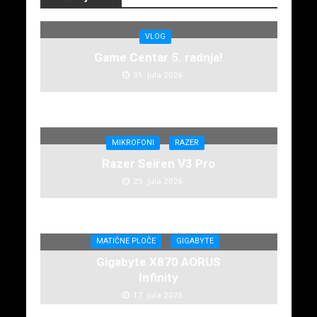
VLOG
Game Centar 5. radnja!
31. jula 2026.
MIKROFONI
RAZER
Razer Seiren V3 Pro
29. jula 2026.
MATIČNE PLOČE
GIGABYTE
Gigabyte X870 AORUS
Infinity
17. jula 2026.