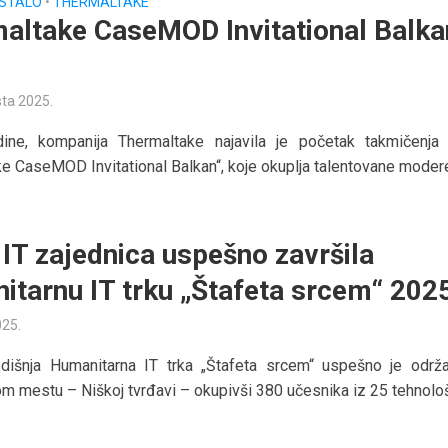
STALO
•
THERMALTAKE
altake CaseMOD Invitational Balka
sta 2025.
ine, kompanija Thermaltake najavila je početak takmičenja
e CaseMOD Invitational Balkan“, koje okuplja talentovane modere.
 IT zajednica uspešno završila
itarnu IT trku „Štafeta srcem“ 202
025.
odišnja Humanitarna IT trka „Štafeta srcem“ uspešno je održ
m mestu – Niškoj tvrđavi – okupivši 380 učesnika iz 25 tehnološk