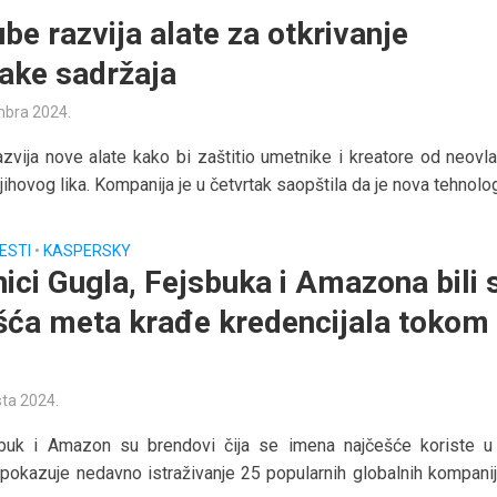
be razvija alate za otkrivanje
ake sadržaja
mbra 2024.
zvija nove alate kako bi zaštitio umetnike i kreatore od neovl
ihovog lika. Kompanija je u četvrtak saopštila da je nova tehnologi
ESTI
•
KASPERSKY
nici Gugla, Fejsbuka i Amazona bili 
šća meta krađe kredencijala tokom
sta 2024.
sbuk i Amazon su brendovi čija se imena najčešće koriste u 
pokazuje nedavno istraživanje 25 popularnih globalnih kompanij