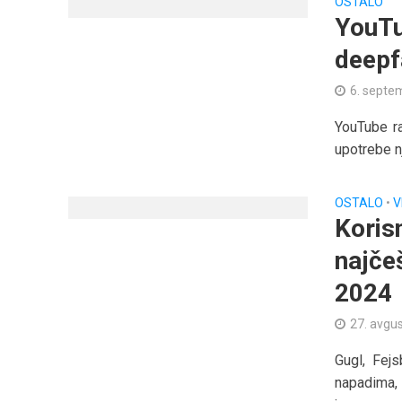
OSTALO
YouTu
deepf
6. septe
YouTube ra
upotrebe nj
OSTALO
•
V
Koris
najče
2024
27. avgu
Gugl, Fej
napadima, 