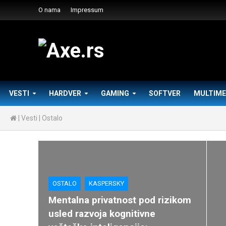
O nama
Impressum
VESTI
HARDVER
GAMING
SOFTVER
MULTIME
|
Vesti
|
Ostalo
OSTALO
KASPERSKY
Mentalna privatnost pod rizikom
usled razvoja kognitivne