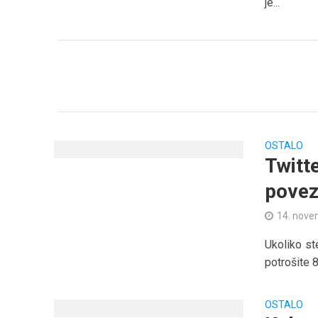
je...
OSTALO
Twitt
povez
14. nove
Ukoliko st
potrošite 8
OSTALO