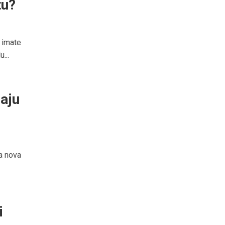
tu?
 imate
...
maju
ka nova
i