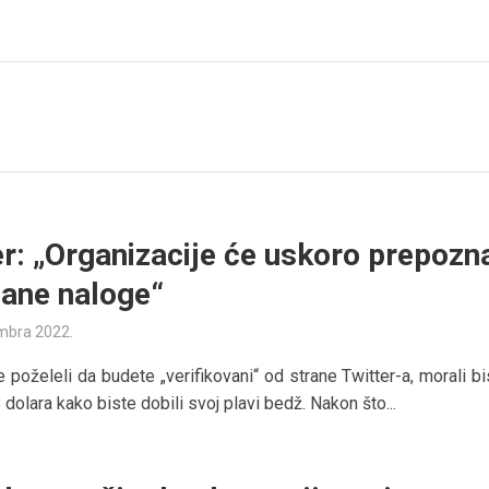
er: „Organizacije će uskoro prepozna
ane naloge“
mbra 2022.
e poželeli da budete „verifikovani“ od strane Twitter-a, morali b
 dolara kako biste dobili svoj plavi bedž. Nakon što...