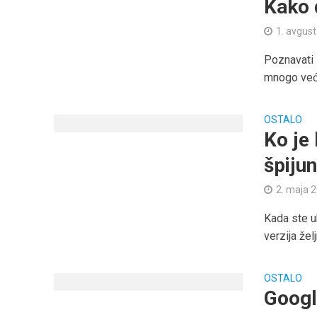
Kako 
1. avgus
Poznavati 
mnogo veće
OSTALO
Ko je
špiju
2. maja 
Kada ste u
verzija žel
OSTALO
Googl