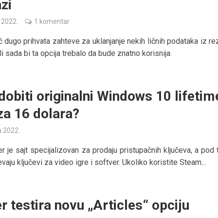
zi
a 2022.
1 komentar
́ dugo prihvata zahteve za uklanjanje nekih ličnih podataka iz re
li sada bi ta opcija trebalo da bude znatno korisnija.
dobiti originalni Windows 10 lifetim
 za 16 dolara?
a 2022.
 je sajt specijalizovan za prodaju pristupačnih ključeva, a pod 
ju ključevi za video igre i softver. Ukoliko koristite Steam...
r testira novu „Articles“ opciju