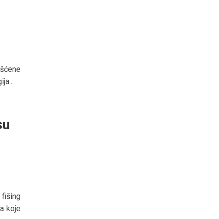
ašćene
ja...
su
fišing
a koje