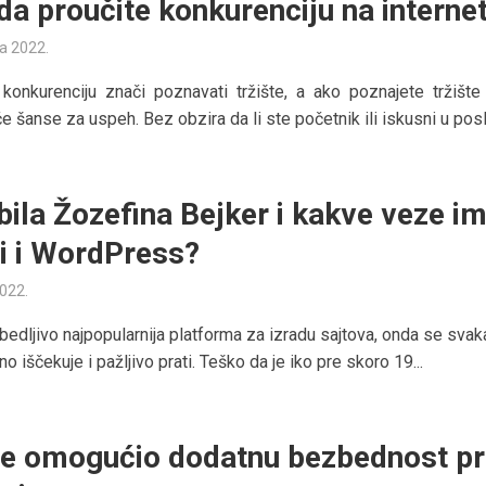
da proučite konkurenciju na interne
ta 2022.
konkurenciju znači poznavati tržište, a ako poznajete tržište
 šanse za uspeh. Bez obzira da li ste početnik ili iskusni u poslu
 bila Žozefina Bejker i kakve veze i
ni i WordPress?
2022.
bedljivo najpopularnija platforma za izradu sajtova, onda se sva
jno iščekuje i pažljivo prati. Teško da je iko pre skoro 19...
e omogućio dodatnu bezbednost pr