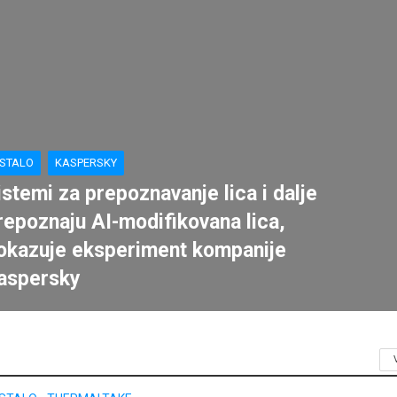
STALO
KASPERSKY
istemi za prepoznavanje lica i dalje
repoznaju AI-modifikovana lica,
okazuje eksperiment kompanije
aspersky