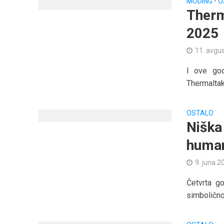
MODING
•
O
Therm
2025
11. avgu
I ove god
Thermaltak
OSTALO
Niška
human
9. juna 2
Četvrta g
simbolično