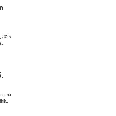
n
 „2025
..
5.
ana na
ih...