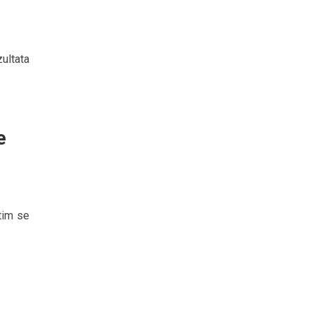
zultata
e
tim se