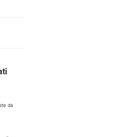
ti
iste da