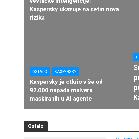
veštačke inteligencije:
Kaspersky ukazuje na četiri nova
rizika
O
S
OSTALO
KASPERSKY
p
Kaspersky je otkrio više od
p
92.000 napada malvera
K
maskiranih u AI agente
Ostalo