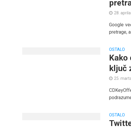
pretra
28. april
Google vec
pretrage, a
OSTALO
Kako 
ključ
25. mart
CDKeyOffer
podrazumeva
OSTALO
Twitte