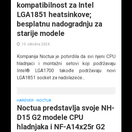
kompatibilnost za Intel
LGA1851 heatsinkove;
besplatnu nadogradnju za
starije modele
15. oktobra 2024.
Kompanija Noctua je potvrdila da svi njeni CPU
hladnjaci i montažni setovi koji podržavaju
Intel® LGA1700 takođe podržavaju novi
LGA1851 socket za nadolazeće...
HARDVER
NOCTUA
•
Noctua predstavlja svoje NH-
D15 G2 modele CPU
hladnjaka i NF-A14x25r G2