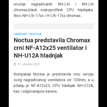
revizije nagrađivanih NH-L9i i NH-L9i
chromax.black niskoprofilnih CPU hladnjaka.
Novi NH-L9i-17xx i H-L9i-17xx chromax...
HARDVER
NOCTUA
•
Noctua predstavila Chromax
crni NF-A12x25 ventilator i
NH-U12A hladnjak
12. oktobra 2021.
Kompanija Noctua je predstavila crnu verziju
svog nagrađivanog ventilatora od 120mm, a u
pitanju je NF-A12x25, CPU hladnjak NH-U12A,
kao i odgovarajuće kavere...