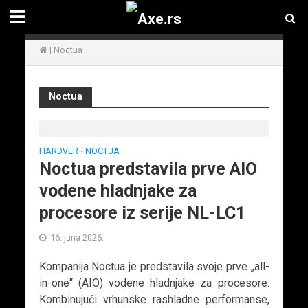
|
Noctua
Noctua
HARDVER
NOCTUA
•
Noctua predstavila prve AIO
vodene hladnjake za
procesore iz serije NL-LC1
16. juna 2026.
Kompanija Noctua je predstavila svoje prve „all-
in-one“ (AIO) vodene hladnjake za procesore.
Kombinujući vrhunske rashladne performanse,