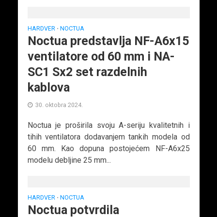
HARDVER
NOCTUA
•
Noctua predstavlja NF-A6x15
ventilatore od 60 mm i NA-
SC1 Sx2 set razdelnih
kablova
30. oktobra 2024.
Noctua je proširila svoju A-seriju kvalitetnih i
tihih ventilatora dodavanjem tankih modela od
60 mm. Kao dopuna postojećem NF-A6x25
modelu debljine 25 mm...
HARDVER
NOCTUA
•
Noctua potvrdila