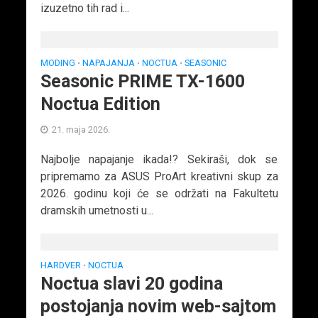
izuzetno tih rad i...
MODING
NAPAJANJA
NOCTUA
SEASONIC
•
•
•
Seasonic PRIME TX-1600
Noctua Edition
21. maja 2026.
Najbolje napajanje ikada!? Sekiraši, dok se
pripremamo za ASUS ProArt kreativni skup za
2026. godinu koji će se održati na Fakultetu
dramskih umetnosti u...
HARDVER
NOCTUA
•
Noctua slavi 20 godina
postojanja novim web-sajtom