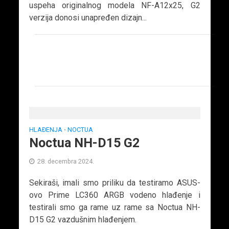
uspeha originalnog modela NF-A12x25, G2
verzija donosi unapređen dizajn...
HLAĐENJA
NOCTUA
•
Noctua NH-D15 G2
28. decembra 2024.
Sekiraši, imali smo priliku da testiramo ASUS-
ovo Prime LC360 ARGB vodeno hlađenje i
testirali smo ga rame uz rame sa Noctua NH-
D15 G2 vazdušnim hlađenjem.