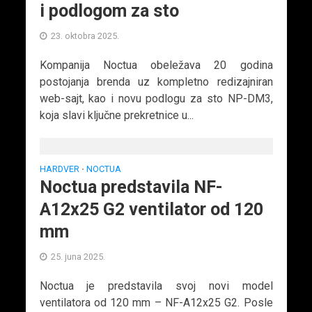
i podlogom za sto
23. oktobra 2025.
Kompanija Noctua obeležava 20 godina
postojanja brenda uz kompletno redizajniran
web-sajt, kao i novu podlogu za sto NP-DM3,
koja slavi ključne prekretnice u...
HARDVER
NOCTUA
•
Noctua predstavila NF-
A12x25 G2 ventilator od 120
mm
25. juna 2025.
Noctua je predstavila svoj novi model
ventilatora od 120 mm – NF-A12x25 G2. Posle