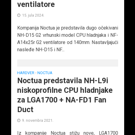
ventilatore
15. jula 2024.
Kompanija Noctua je predstavila dugo očekivani
NH-D15 G2 vrhunski model CPU hladnjaka i NF-
A14x25r G2 ventilatore od 140mm. Nastavljajući
nasleđe NH-D15 i NF...
HARDVER
NOCTUA
•
Noctua predstavila NH-L9i
niskoprofilne CPU hladnjake
za LGA1700 + NA-FD1 Fan
Duct
9. novembra 2021.
Iz kompanije Noctua stižu nove, LGA1700