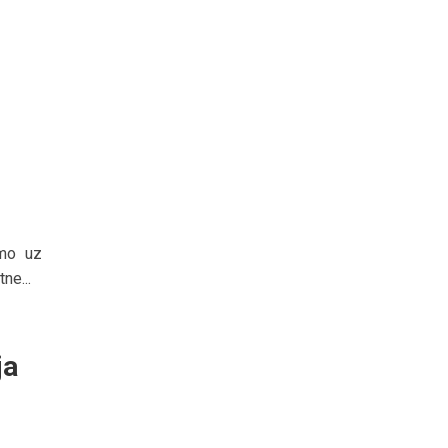
amo uz
ne...
ja