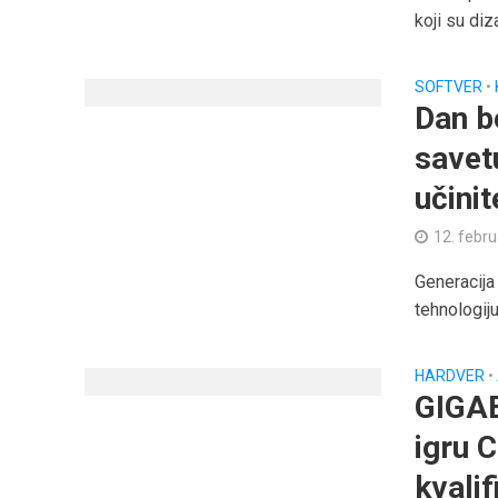
koji su diz
SOFTVER
•
Dan b
savet
učini
12. febr
Generacij
tehnologiju
HARDVER
•
GIGAB
igru 
kvali