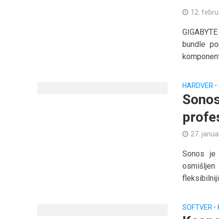
12. febr
GIGABYTE 
bundle po
komponenti 
HARDVER
•
Sonos
profe
27. janua
Sonos je 
osmišljen
fleksibilniji
SOFTVER
•