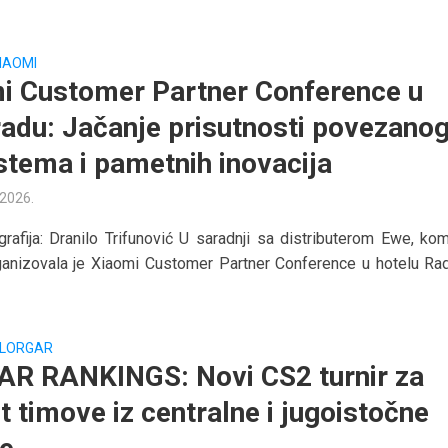
IAOMI
i Customer Partner Conference u
adu: Jačanje prisutnosti povezano
stema i pametnih inovacija
 2026.
grafija: Dranilo Trifunović U saradnji sa distributerom Ewe, kom
ganizovala je Xiaomi Customer Partner Conference u hotelu Ra
LORGAR
R RANKINGS: Novi CS2 turnir za
t timove iz centralne i jugoistočne