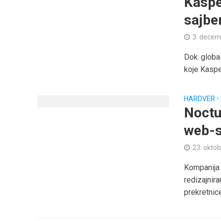
Kaspe
sajber
3. decem
Dok global
koje Kaspe
HARDVER
•
Noctu
web-s
23. oktob
Kompanij
redizajni
prekretnice