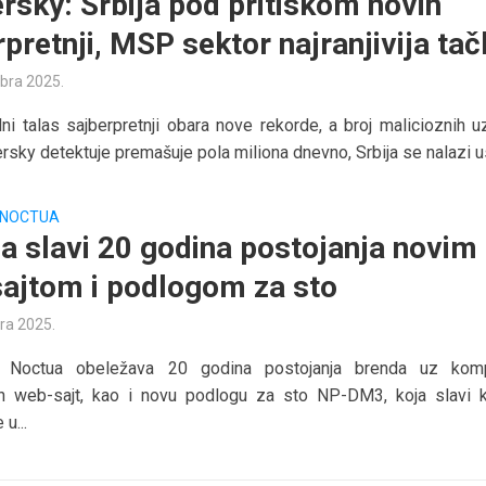
rsky: Srbija pod pritiskom novih
pretnji, MSP sektor najranjivija ta
bra 2025.
ni talas sajberpretnji obara nove rekorde, a broj malicioznih u
rsky detektuje premašuje pola miliona dnevno, Srbija se nalazi us
NOCTUA
a slavi 20 godina postojanja novim
ajtom i podlogom za sto
ra 2025.
a Noctua obeležava 20 godina postojanja brenda uz kom
ran web-sajt, kao i novu podlogu za sto NP-DM3, koja slavi k
 u...