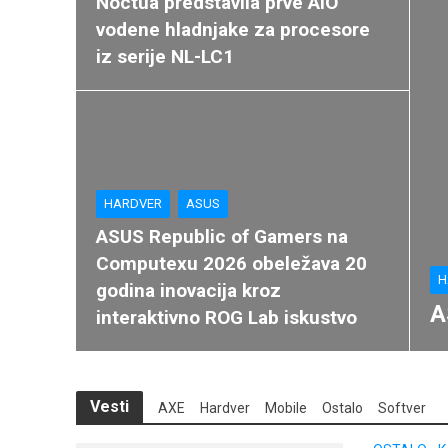
Noctua predstavila prve AIO
vodene hladnjake za procesore
iz serije NL-LC1
HARDVER
ASUS
ASUS Republic of Gamers na
Computexu 2026 obeležava 20
H
godina inovacija kroz
A
interaktivno ROG Lab iskustvo
Vesti
AXE
Hardver
Mobile
Ostalo
Softver