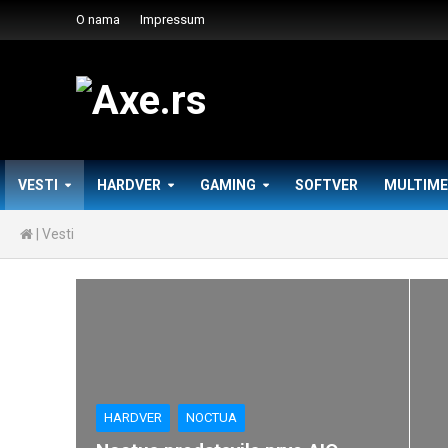
O nama
Impressum
VESTI
HARDVER
GAMING
SOFTVER
MULTIME
|
Vesti
HARDVER
NOCTUA