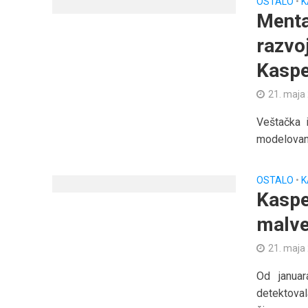
OSTALO
•
K
Menta
razvoj
Kaspe
21. maja
Veštačka i
modelovanj
OSTALO
•
K
Kaspe
malve
21. maja
Od januar
detektoval