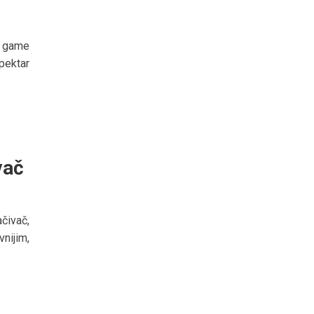
t game
pektar
vač
čivač,
nijim,