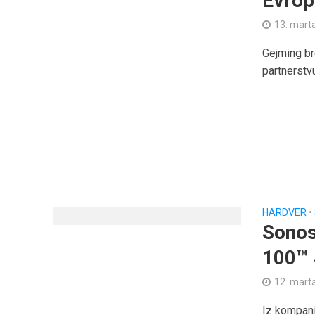
Evrop
13. mart
Gejming b
partnerstvu
HARDVER
•
Sonos
100™ 
12. mart
Iz kompani