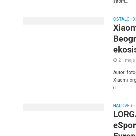
širom...
OSTALO
•
X
Xiaom
Beogr
ekosi
21. maja
Autor foto
Xiaomi or
u...
HARDVER
•
LORGA
eSpor