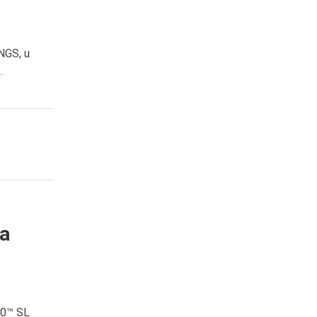
NGS, u
.
ra
00™ SL