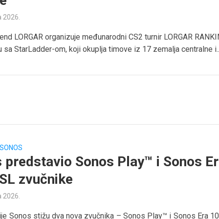
e
a 2026.
rend LORGAR organizuje međunarodni CS2 turnir LORGAR RANKI
 sa StarLadder-om, koji okuplja timove iz 17 zemalja centralne i..
SONOS
 predstavio Sonos Play™ i Sonos E
SL zvučnike
a 2026.
je Sonos stižu dva nova zvučnika – Sonos Play™ i Sonos Era 1