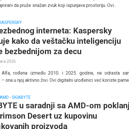
ajnirani da pruže snažan zvuk koji ispunjava prostoriju. Ovi...
KASPERSKY
ezbednog interneta: Kaspersky
uje kako da veštačku inteligenciju
te bezbednijom za decu
uara 2026.
a Alfa, rođena između 2010. i 2025. godine, ne odrasta s
 – ona u njoj aktivno živi. Ovi digitalni urođenici već koriste pamet
AMD
•
GIGABYTE
YTE u saradnji sa AMD-om poklan
Crimson Desert uz kupovinu
fikovanih proizvoda