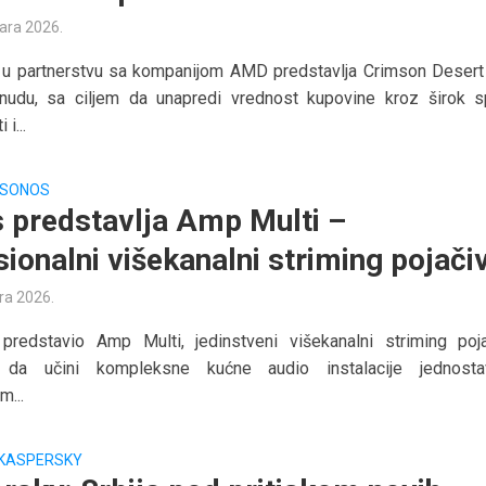
uara 2026.
u partnerstvu sa kompanijom AMD predstavlja Crimson Deser
nudu, sa ciljem da unapredi vrednost kupovine kroz širok s
i...
SONOS
 predstavlja Amp Multi –
sionalni višekanalni striming pojači
ra 2026.
predstavio Amp Multi, jedinstveni višekanalni striming poja
 da učini kompleksne kućne audio instalacije jednostav
m...
KASPERSKY