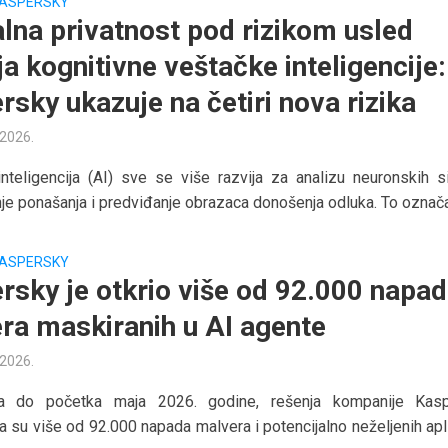
ASPERSKY
lna privatnost pod rizikom usled
a kognitivne veštačke inteligencije:
rsky ukazuje na četiri nova rizika
 2026.
nteligencija (AI) sve se više razvija za analizu neuronskih si
e ponašanja i predviđanje obrazaca donošenja odluka. To označa
ASPERSKY
rsky je otkrio više od 92.000 napa
ra maskiranih u AI agente
 2026.
a do početka maja 2026. godine, rešenja kompanije Kas
a su više od 92.000 napada malvera i potencijalno neželjenih apl