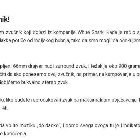
ik!
oth zvučnik koji dolazi iz kompanije White Shark. Kada je reč o
akka potiče od indijskog bubnja, tako da smo mogli da očekujem
pljeni 66mm drajver, nudi surround zvuk, i težak je oko 900 gram
i da ako ponesemo ovaj zvučnik, na primer, na kampovanje u pri
 dobićemo bukvalno stereo zvuk.
ukoliko budete reprodukovali zvuk na maksimalnom pojačavanju, 
3-4h.
da volite muziku „do daske“, i pored svega ovoga tu je i indikat
 korišćenja.