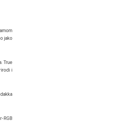
 samom
o jako
a. True
rodi i
Idakka
or-RGB