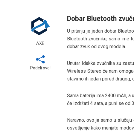
Dobar Bluetooth zvučn
U pitanju je jedan dobar Blueto
Bluetooth zvučniku, samo ime Id
AXE
dobar zvuk od ovog modela.
Unutar Idakka zvučnika su zastu
Podeli ovo!
Wireless Stereo će nam omogućit
stavimo ih jedan pored drugog,
Sama baterija ima 2400 mAh, a 
će izdržati 4 sata, a puni se od 
Naravno, ovo je samo u slučaju 
osvetljenje kako menjate modove