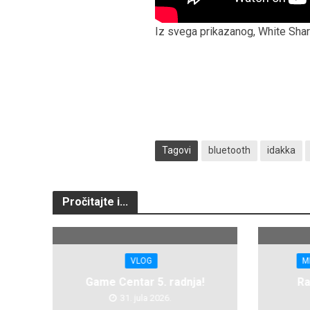
Iz svega prikazanog, White Shar
Tagovi
bluetooth
idakka
Pročitajte i...
VLOG
M
Game Centar 5. radnja!
Ra
31. jula 2026.