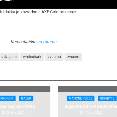
k Idakka je zavrednela AXE Gold priznanje.
Komentarišite
na forumu…
izdvojeno
whiteshark
zvucnici
zvucnik
IKROFONI
RAZER
MATIČNE PLOČE
GIGABYTE
zer Seiren V3 Pro
Gigabyte X870 AORUS Infin
29. jula 2026.
17. jula 2026.