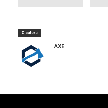
O autoru
AXE