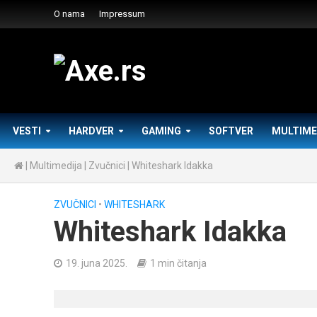
O nama
Impressum
VESTI
HARDVER
GAMING
SOFTVER
MULTIME
|
Multimedija
|
Zvučnici
|
Whiteshark Idakka
ZVUČNICI
•
WHITESHARK
Whiteshark Idakka
19. juna 2025.
1 min čitanja