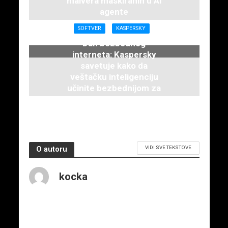
malvera maskiranih u AI
agente
21. maja 2026.
SOFTVER
KASPERSKY
Dan bezbednog
interneta: Kaspersky
savetuje kako da
veštačku inteligenciju
učinite bezbednijom za
decu
12. februara 2026.
VIDI SVE TEKSTOVE
O autoru
kocka