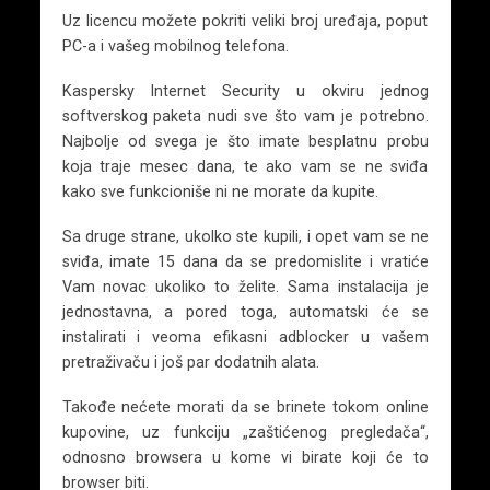
Uz licencu možete pokriti veliki broj uređaja, poput
PC-a i vašeg mobilnog telefona.
Kaspersky Internet Security u okviru jednog
softverskog paketa nudi sve što vam je potrebno.
Najbolje od svega je što imate besplatnu probu
koja traje mesec dana, te ako vam se ne sviđa
kako sve funkcioniše ni ne morate da kupite.
Sa druge strane, ukolko ste kupili, i opet vam se ne
sviđa, imate 15 dana da se predomislite i vratiće
Vam novac ukoliko to želite. Sama instalacija je
jednostavna, a pored toga, automatski će se
instalirati i veoma efikasni adblocker u vašem
pretraživaču i još par dodatnih alata.
Takođe nećete morati da se brinete tokom online
kupovine, uz funkciju „zaštićenog pregledača“,
odnosno browsera u kome vi birate koji će to
browser biti.