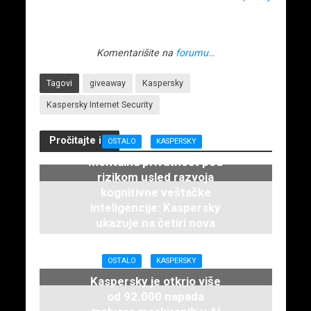
Komentarišite na
forumu…
Tagovi
giveaway
Kaspersky
Kaspersky Internet Security
Pročitajte i...
OSTALO
KASPERSKY
Mentalna privatnost pod
rizikom usled razvoja
kognitivne veštačke
inteligencije: Kaspersky
ukazuje na četiri nova
rizika
21. maja 2026.
OSTALO
KASPERSKY
Kaspersky je otkrio više
od 92.000 napada