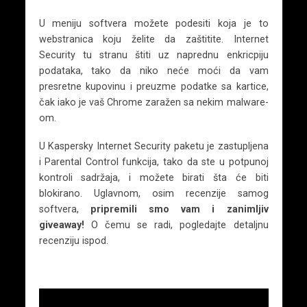
U meniju softvera možete podesiti koja je to
webstranica koju želite da zaštitite. Internet
Security tu stranu štiti uz naprednu enkricpiju
podataka, tako da niko neće moći da vam
presretne kupovinu i preuzme podatke sa kartice,
čak iako je vaš Chrome zaražen sa nekim malware-
om.
U Kaspersky Internet Security paketu je zastupljena
i Parental Control funkcija, tako da ste u potpunoj
kontroli sadržaja, i možete birati šta će biti
blokirano. Uglavnom, osim recenzije samog
softvera,
pripremili smo vam i zanimljiv
giveaway!
O čemu se radi, pogledajte detaljnu
recenziju ispod.