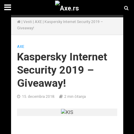
|
Vesti
|
AXE
|
Kaspersky Internet Security 2019 –
Giveaway!
AXE
Kaspersky Internet
Security 2019 –
Giveaway!
15. decembra 2018.
2 min čitanja