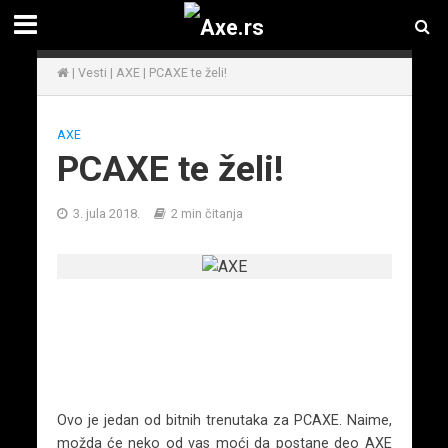
|
Vesti
|
AXE
|
PCAXE te želi!
AXE
PCAXE te želi!
3. jula 2018.
2 min čitanja
Ovo je jedan od bitnih trenutaka za PCAXE. Naime,
možda će neko od vas moći da postane deo AXE