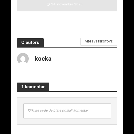
24. novembra 2025.
VIDI SVE TEKSTOVE
O autoru
kocka
1 komentar
Kliknite ovde da biste poslali komentar