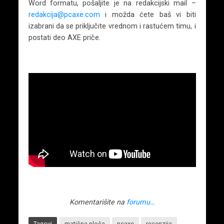
Word formatu, pošaljite je na redakcijski mail –
redakcija@pcaxe.com
i možda ćete baš vi biti
izabrani da se priključite vrednom i rastućem timu, i
postati deo AXE priče.
Komentarišite na
forumu…
Tagovi
matična ploča
pcaxe
recenzija