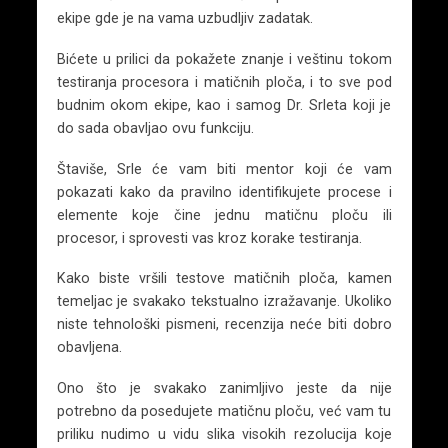
ekipe gde je na vama uzbudljiv zadatak.
Bićete u prilici da pokažete znanje i veštinu tokom
testiranja procesora i matičnih ploča, i to sve pod
budnim okom ekipe, kao i samog Dr. Srleta koji je
do sada obavljao ovu funkciju.
Štaviše, Srle će vam biti mentor koji će vam
pokazati kako da pravilno identifikujete procese i
elemente koje čine jednu matičnu ploču ili
procesor, i sprovesti vas kroz korake testiranja.
Kako biste vršili testove matičnih ploča, kamen
temeljac je svakako tekstualno izražavanje. Ukoliko
niste tehnološki pismeni, recenzija neće biti dobro
obavljena.
Ono što je svakako zanimljivo jeste da nije
potrebno da posedujete matičnu ploču, već vam tu
priliku nudimo u vidu slika visokih rezolucija koje