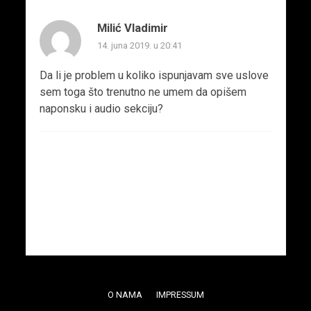
Milić Vladimir
14. juna 2019. u 20:41
Da li je problem u koliko ispunjavam sve uslove
sem toga što trenutno ne umem da opišem
naponsku i audio sekciju?
O NAMA
IMPRESSUM