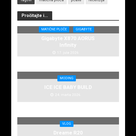
Pročitajte i...
MATIČNE PLOČE
GIGABYTE
Gigabyte X870 AORUS
Infinity
17. jula 2026.
MODING
ICE ICE BABY BUILD
24. marta 2026.
VLOG
Dreame R20