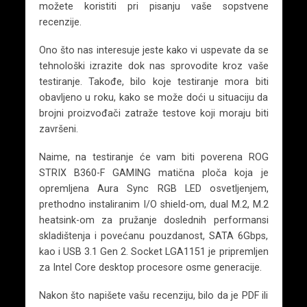
možete koristiti pri pisanju vaše sopstvene
recenzije.
Ono što nas interesuje jeste kako vi uspevate da se
tehnološki izrazite dok nas sprovodite kroz vaše
testiranje. Takođe, bilo koje testiranje mora biti
obavljeno u roku, kako se može doći u situaciju da
brojni proizvođači zatraže testove koji moraju biti
završeni.
Naime, na testiranje će vam biti poverena ROG
STRIX B360-F GAMING matična ploča koja je
opremljena Aura Sync RGB LED osvetljenjem,
prethodno instaliranim I/O shield-om, dual M.2, M.2
heatsink-om za pružanje doslednih performansi
skladištenja i povećanu pouzdanost, SATA 6Gbps,
kao i USB 3.1 Gen 2. Socket LGA1151 je pripremljen
za Intel Core desktop procesore osme generacije.
Nakon što napišete vašu recenziju, bilo da je PDF ili