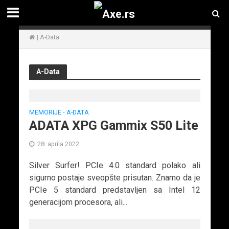
|
A-Data
A-Data
MEMORIJE
A-DATA
•
ADATA XPG Gammix S50 Lite
28. aprila 2022.
Silver Surfer! PCIe 4.0 standard polako ali
sigurno postaje sveopšte prisutan. Znamo da je
PCIe 5 standard predstavljen sa Intel 12
generacijom procesora, ali...