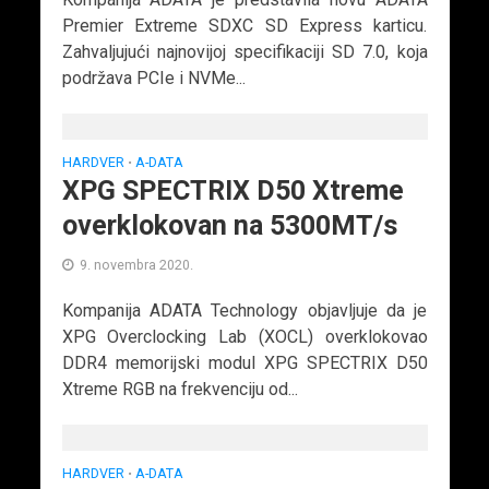
Premier Extreme SDXC SD Express karticu.
Zahvaljujući najnovijoj specifikaciji SD 7.0, koja
podržava PCIe i NVMe...
HARDVER
A-DATA
•
XPG SPECTRIX D50 Xtreme
overklokovan na 5300MT/s
9. novembra 2020.
Kompanija ADATA Technology objavljuje da je
XPG Overclocking Lab (XOCL) overklokovao
DDR4 memorijski modul XPG SPECTRIX D50
Xtreme RGB na frekvenciju od...
HARDVER
A-DATA
•