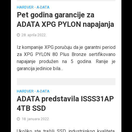
HARDVER
A-DATA
•
Pet godina garancije za
ADATA XPG PYLON napajanja
28. aprila 2022.
Iz kompanije XPG poručuju da je garantni period
za XPG PYLON 80 Plus Bronze sertifikovano
napajanje produžen na 5 godina. Ranije je
garancija jedinice bila...
HARDVER
A-DATA
•
ADATA predstavila ISSS31AP
4TB SSD
18. januara 2022.
Ukoliko ste tražili SSD industrijskog kvaliteta,