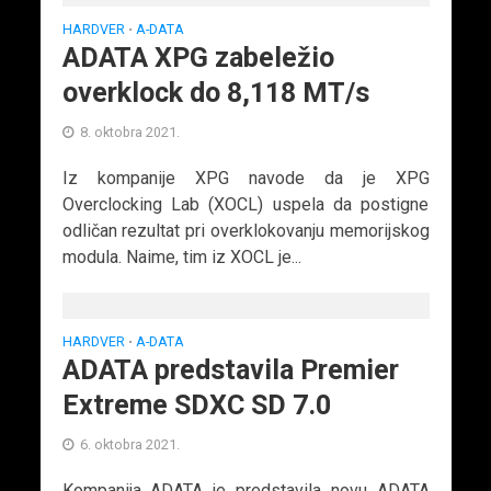
HARDVER
A-DATA
•
ADATA XPG zabeležio
overklock do 8,118 MT/s
8. oktobra 2021.
Iz kompanije XPG navode da je XPG
Overclocking Lab (XOCL) uspela da postigne
odličan rezultat pri overklokovanju memorijskog
modula. Naime, tim iz XOCL je...
HARDVER
A-DATA
•
ADATA predstavila Premier
Extreme SDXC SD 7.0
6. oktobra 2021.
Kompanija ADATA je predstavila novu ADATA