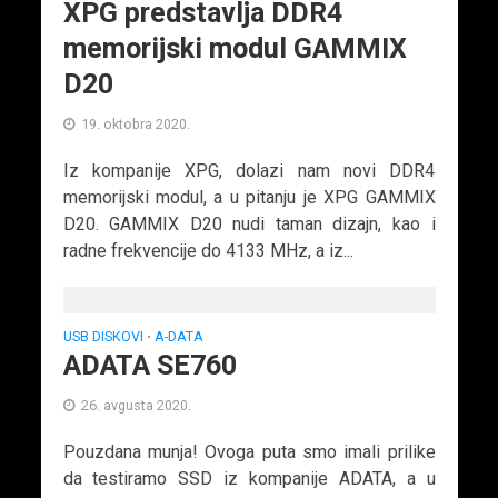
XPG predstavlja DDR4
memorijski modul GAMMIX
D20
19. oktobra 2020.
Iz kompanije XPG, dolazi nam novi DDR4
memorijski modul, a u pitanju je XPG GAMMIX
D20. GAMMIX D20 nudi taman dizajn, kao i
radne frekvencije do 4133 MHz, a iz...
USB DISKOVI
A-DATA
•
ADATA SE760
26. avgusta 2020.
Pouzdana munja! Ovoga puta smo imali prilike
da testiramo SSD iz kompanije ADATA, a u