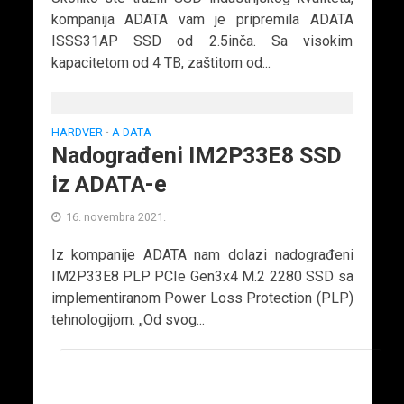
kompanija ADATA vam je pripremila ADATA
ISSS31AP SSD od 2.5inča. Sa visokim
kapacitetom od 4 TB, zaštitom od...
HARDVER
A-DATA
•
Nadograđeni IM2P33E8 SSD
iz ADATA-e
16. novembra 2021.
Iz kompanije ADATA nam dolazi nadograđeni
IM2P33E8 PLP PCIe Gen3x4 M.2 2280 SSD sa
implementiranom Power Loss Protection (PLP)
tehnologijom. „Od svog...