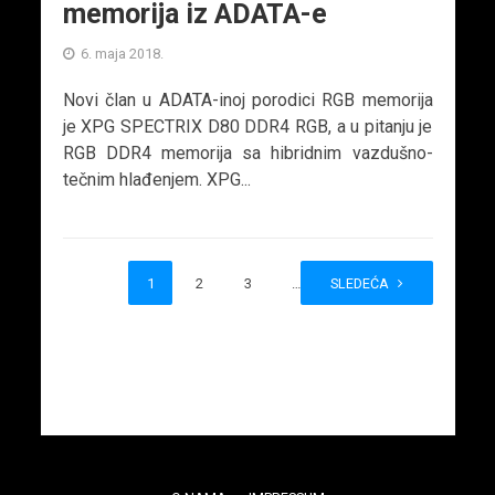
memorija iz ADATA-e
6. maja 2018.
Novi član u ADATA-inoj porodici RGB memorija
je XPG SPECTRIX D80 DDR4 RGB, a u pitanju je
RGB DDR4 memorija sa hibridnim vazdušno-
tečnim hlađenjem. XPG...
1
2
3
…
SLEDEĆA
5