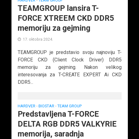
HARDVER
TEAM GROUP
•
TEAMGROUP lansira T-
FORCE XTREEM CKD DDR5
memoriju za gejming
17. oktobra 2024.
TEAMGROUP je predstavio svoju najnoviju T-
FORCE CKD (Client Clock Driver) DDR5
memoriju za gejming. Nakon velikog
interesovanja za T-CREATE EXPERT Ai CKD
DDR5...
HARDVER
BIOSTAR
TEAM GROUP
•
•
Predstavljena T-FORCE
DELTA RGB DDR5 VALKYRIE
memorija, saradnja