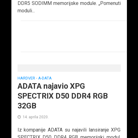
DDR5 SODIMM memorijske module. „Pomenuti
moduli...
HARDVER
A-DATA
•
ADATA najavio XPG
SPECTRIX D50 DDR4 RGB
32GB
14. aprila 2020.
Iz kompanije ADATA su najavili lansiranje XPG
SPECTRIX D50 DDR4 RGB memorijski modul.