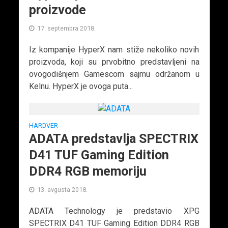
proizvode
17. septembra 2018.
Iz kompanije HyperX nam stiže nekoliko novih
proizvoda, koji su prvobitno predstavljeni na
ovogodišnjem Gamescom sajmu održanom u
Kelnu. HyperX je ovoga puta...
HARDVER
ADATA predstavlja SPECTRIX
D41 TUF Gaming Edition
DDR4 RGB memoriju
13. avgusta 2018.
ADATA Technology je predstavio XPG
SPECTRIX D41 TUF Gaming Edition DDR4 RGB