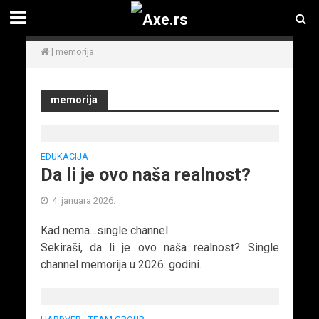
|
memorija
memorija
EDUKACIJA
Da li je ovo naša realnost?
4. januara 2026.
Kad nema…single channel.
Sekiraši, da li je ovo naša realnost? Single
channel memorija u 2026. godini.