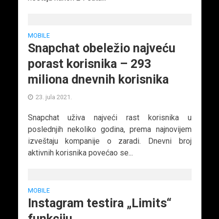
MOBILE
Snapchat obeležio najveću
porast korisnika – 293
miliona dnevnih korisnika
23. jula 2021.
Snapchat uživa najveći rast korisnika u
poslednjih nekoliko godina, prema najnovijem
izveštaju kompanije o zaradi. Dnevni broj
aktivnih korisnika povećao se...
MOBILE
Instagram testira „Limits“
funkciju