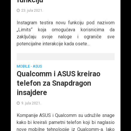
23. jula 2021.
Instagram testira novu funkciju pod nazivom
„Limits“ koja omogućava korisnicima da
zaključaju svoje naloge i ograniče sve
potencijalne interakcije kada osete...
MOBILE
ASUS
•
Qualcomm i ASUS kreirao
telefon za Snapdragon
insajdere
9. jula 2021.
Kompanije ASUS i Qualcomm su udružile snage
kako bi kreirali pametni telefon koji bi naglasio
nove mobilne tehnologije iz Qualcomm-a. Iako