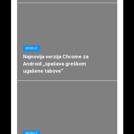
MOBILE
Najnovija verzija Chrome za
Android „spašava greškom
ugašene tabove“
MOBILE