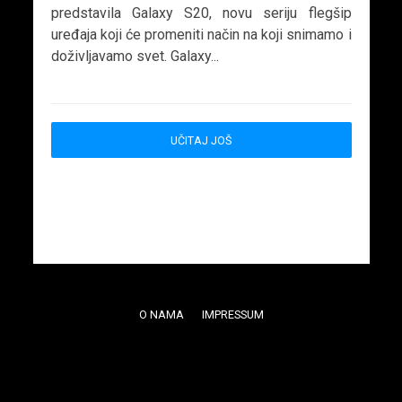
predstavila Galaxy S20, novu seriju flegšip
uređaja koji će promeniti način na koji snimamo i
doživljavamo svet. Galaxy...
UČITAJ JOŠ
O NAMA
IMPRESSUM