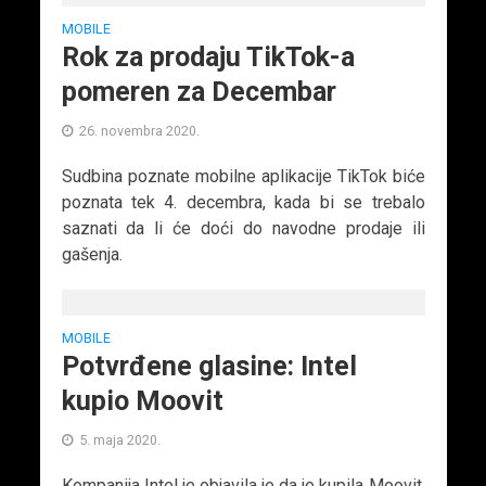
MOBILE
Rok za prodaju TikTok-a
pomeren za Decembar
26. novembra 2020.
Sudbina poznate mobilne aplikacije TikTok biće
poznata tek 4. decembra, kada bi se trebalo
saznati da li će doći do navodne prodaje ili
gašenja.
MOBILE
Potvrđene glasine: Intel
kupio Moovit
5. maja 2020.
Kompanija Intel je objavila je da je kupila Moovit,