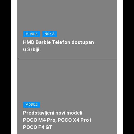
MOBILE
NOKIA
HMD Barbie Telefon dostupan
u Srbiji
MOBILE
Predstavljeni novi modeli
POCO M4 Pro, POCO X4 Pro i
POCO F4 GT