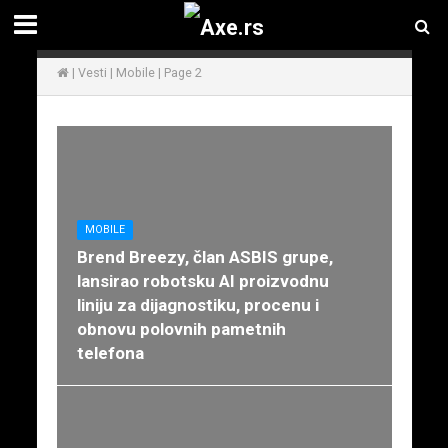
|
Vesti
|
Mobile
|
Page 2
MOBILE
Brend Breezy, član ASBIS grupe,
lansirao robotsku AI proizvodnu
liniju za dijagnostiku, procenu i
obnovu polovnih pametnih
telefona