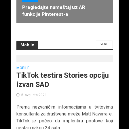
Pregledajte nameštaj uz AR
funkcije Pinterest-a
VESTI
Mobile
MOBILE
TikTok testira Stories opciju
izvan SAD
5. avgusta 2021.
Prema nezvaničim informacijama u tvitovima
konsultanta za društvene mreže Matt Navarra-e,
TikTok je počeo da implentira postove koji
nestaju nakon 24 sata...