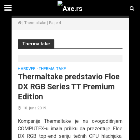
|
Thermaltake
|
Page 4
Thermaltake
HARDVER
THERMALTAKE
•
Thermaltake predstavio Floe
DX RGB Series TT Premium
Edition
10. juna 2019.
Kompanija Thermaltake je na ovogodišnjem
COMPUTEX-u imala priliku da prezentuje Floe
DX RGB top-end seriju tečnih CPU hladnjaka.