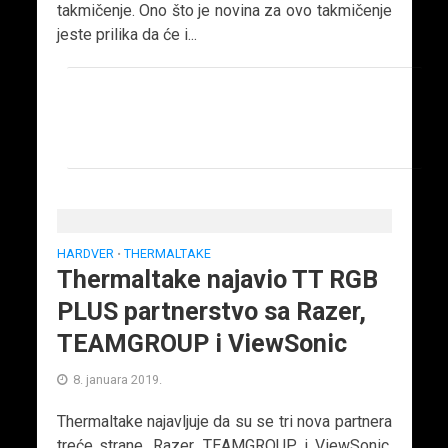
takmičenje. Ono što je novina za ovo takmičenje
jeste prilika da će i...
HARDVER
THERMALTAKE
•
Thermaltake najavio TT RGB
PLUS partnerstvo sa Razer,
TEAMGROUP i ViewSonic
8. januara 2019.
Thermaltake najavljuje da su se tri nova partnera
treće strane, Razer, TEAMGROUP i ViewSonic,