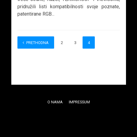
pridružili listi kompatibilnosti svoje poznate,
patentirane RGB...
PRETHODNA
1
2
3
4
O NAMA
IMPRESSUM