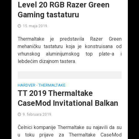
Level 20 RGB Razer Green
Gaming tastaturu
15. maja 2019.
Thermaltake je predstavila Razer Green
mehaničku tastaturu koja je konstruisana od
vrhunskog aluminijumskog top plate-a i
lebdećim dizajnom tastera.
HARDVER
THERMALTAKE
•
TT 2019 Thermaltake
CaseMod Invitational Balkan
9. februara 2019.
Čelnici kompanije Thermaltake su najavili da su
u toku prijave za Thermaltake CaseMod