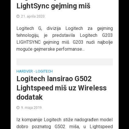
LightSync gejming miš
21. aprila 2020.
Logitech G, divizija Logitech za gejming
tehnologiju, je predstavila Logitech G203
LIGHTSYNC gejming miš. G203 nudi najbolje
moguće gejmerske performanse...
HARDVER
LOGITECH
•
Logitech lansirao G502
Lightspeed miš uz Wireless
dodatak
9. maja 2019.
Iz kompanije Logitech stiže nadograđen model
dobro poznatog G502 miša, u Lightspeed