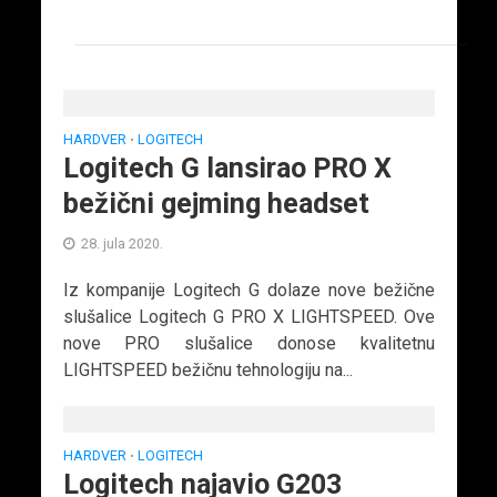
HARDVER
LOGITECH
•
Logitech G lansirao PRO X
bežični gejming headset
28. jula 2020.
Iz kompanije Logitech G dolaze nove bežične
slušalice Logitech G PRO X LIGHTSPEED. Ove
nove PRO slušalice donose kvalitetnu
LIGHTSPEED bežičnu tehnologiju na...
HARDVER
LOGITECH
•
Logitech najavio G203