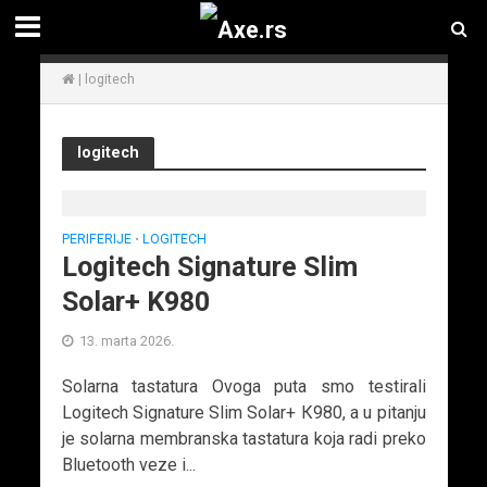
|
logitech
logitech
PERIFERIJE
LOGITECH
•
Logitech Signature Slim
Solar+ K980
13. marta 2026.
Solarna tastatura Ovoga puta smo testirali
Logitech Signature Slim Solar+ К980, a u pitanju
je solarna membranska tastatura koja radi preko
Bluetooth veze i...