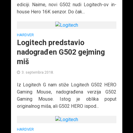
ediciji. Naime, novi G502 nudi Logitech-ov in-
house Hero 16K senzor. Do čak...
HARDVER
Logitech predstavio
nadograđen G502 gejming
miš
3. septembra 2018.
Iz Logitech G nam stiže Logitech G502 HERO
Gaming Mouse, nadograđena verzija G502
Gaming Mouse. Istog je oblika poput
originalnog miša, ali G502 HERO ispod...
HARDVER