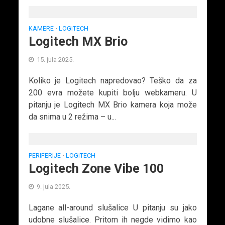
KAMERE
LOGITECH
•
Logitech MX Brio
15. jula 2025.
Koliko je Logitech napredovao? Teško da za
200 evra možete kupiti bolju webkameru. U
pitanju je Logitech MX Brio kamera koja može
da snima u 2 režima – u...
PERIFERIJE
LOGITECH
•
Logitech Zone Vibe 100
9. jula 2025.
Lagane all-around slušalice U pitanju su jako
udobne slušalice. Pritom ih negde vidimo kao