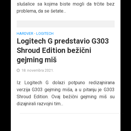
slušalice sa kojima biste mogli da trčite bez
problema, da se šetate...
HARDVER
LOGITECH
•
Logitech G predstavio G303
Shroud Edition bežični
gejming miš
18. novembra 2021.
Iz Logitech G dolazi potpuno redizajnirana
verzija G303 gejming miša, a u pitanju je G303
Shroud Edition. Ovaj bežični gejming miš su
dizajnirali razvojni tim...