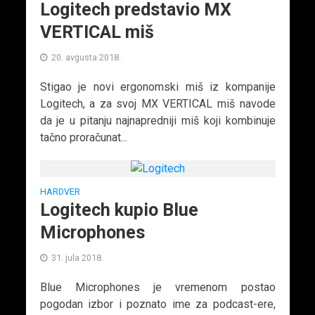
Logitech predstavio MX
VERTICAL miš
20. avgusta 2018.
Stigao je novi ergonomski miš iz kompanije
Logitech, a za svoj MX VERTICAL miš navode
da je u pitanju najnapredniji miš koji kombinuje
tačno proračunat...
HARDVER
Logitech kupio Blue
Microphones
31. jula 2018.
Blue Microphones je vremenom postao
pogodan izbor i poznato ime za podcast-ere,