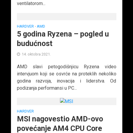
ventilatorom...
HARDVER
AMD
•
5 godina Ryzena – pogled u
budućnost
14. oktobra 2021.
AMD slavi petogodišnjicu Ryzena video
intervjuom koji se osvrće na proteklih nekoliko
godina razvoja, inovacija i liderstva. Od
podizanja performansi u PC...
HARDVER
MSI nagovestio AMD-ovo
povećanje AM4 CPU Core