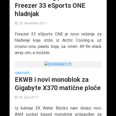
Freezer 33 eSports ONE
hladnjak
26. decembra 2017.
Freezer 33 eSports ONE je novo rešenje za
hlađenje koje stiže iz Arctic Cooling-a, uz
crveno-crnu paletu boja, sa crnim 49-fin-stack
array-om, a možete...
HARDVER
EKWB i novi monoblok za
Gigabyte X370 matične ploče
30. juna 2017.
Iz kuhinje EK Water Blocks nam dolazi novi
AM4 socket based monoblok prilagođen za