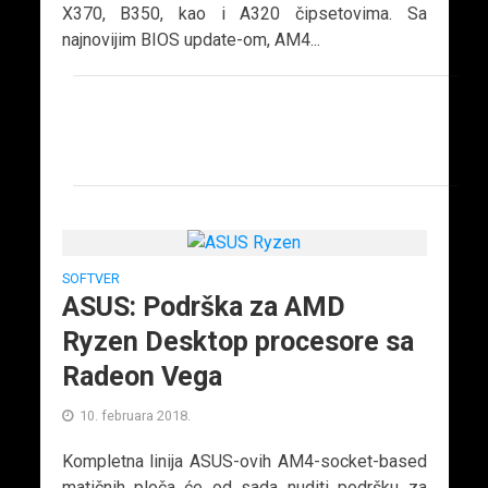
X370, B350, kao i A320 čipsetovima. Sa
najnovijim BIOS update-om, AM4...
SOFTVER
ASUS: Podrška za AMD
Ryzen Desktop procesore sa
Radeon Vega
10. februara 2018.
Kompletna linija ASUS-ovih AM4-socket-based
matičnih ploča će od sada nuditi podršku za