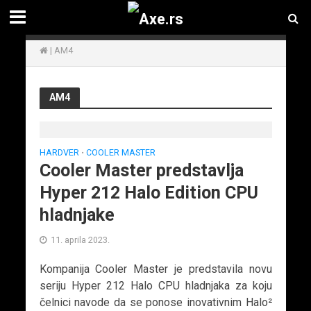
|
AM4
AM4
HARDVER
COOLER MASTER
•
Cooler Master predstavlja
Hyper 212 Halo Edition CPU
hladnjake
11. aprila 2023.
Kompanija Cooler Master je predstavila novu
seriju Hyper 212 Halo CPU hladnjaka za koju
čelnici navode da se ponose inovativnim Halo²