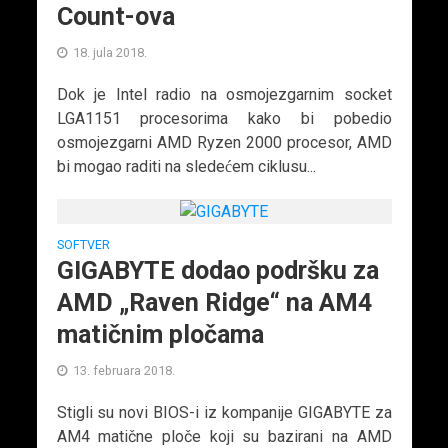
Count-ova
18. jula 2018.
Dok je Intel radio na osmojezgarnim socket
LGA1151 procesorima kako bi pobedio
osmojezgarni AMD Ryzen 2000 procesor, AMD
bi mogao raditi na sledećem ciklusu...
SOFTVER
GIGABYTE dodao podršku za
AMD „Raven Ridge“ na AM4
matičnim pločama
13. februara 2018.
Stigli su novi BIOS-i iz kompanije GIGABYTE za
AM4 matične ploče koji su bazirani na AMD