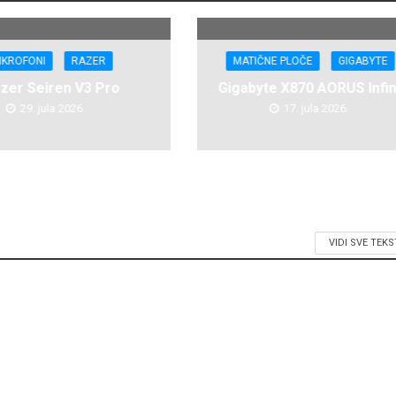
IKROFONI
RAZER
MATIČNE PLOČE
GIGABYTE
zer Seiren V3 Pro
Gigabyte X870 AORUS Infin
29. jula 2026.
17. jula 2026.
VIDI SVE TEK