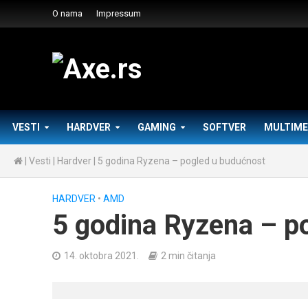
O nama
Impressum
VESTI
HARDVER
GAMING
SOFTVER
MULTIME
|
Vesti
|
Hardver
|
5 godina Ryzena – pogled u budućnost
HARDVER
•
AMD
5 godina Ryzena – p
14. oktobra 2021.
2 min čitanja