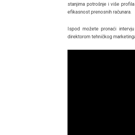
stanjima potrošnje i više profi
efikasnost prenosnih računara.
Ispod možete pronaći inter
direktorom tehničkog marketing