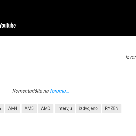
Izvo
Komentarišite na
forumu…
a
AM4
AM5
AMD
intervju
izdvojeno
RYZEN