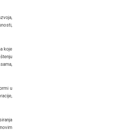
azvoja,
nosti,
a koje
pštenju
nsama,
ormi u
acije,
siranja
 novim