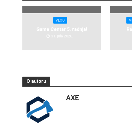
VLOG
M
Game Centar 5. radnja!
Ra
31. jula 2026.
O autoru
AXE