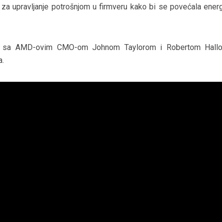
la za upravljanje potrošnjom u firmveru kako bi se povećala ener
vju sa AMD-ovim CMO-om Johnom Taylorom i Robertom Hall
a.