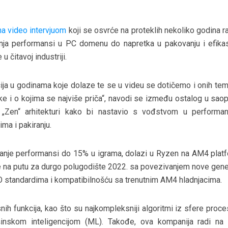
a video intervjuom
koji se osvrće na proteklih nekoliko godina r
zanja performansi u PC domenu do napretka u pakovanju i efikas
 čitavoj industriji.
ja u godinama koje dolaze te se u videu se dotičemo i onih tem
nike i o kojima se najviše priča“, navodi se između ostalog u sao
„Zen“ arhitekturi kako bi nastavio s vođstvom u performa
ma i pakiranju.
šanje performansi do 15% u igrama, dolazi u Ryzen na AM4 platf
 na putu za durgo polugodište 2022. sa povezivanjem nove gener
O standardima i kompatibilnošću sa trenutnim AM4 hladnjacima.
ih funkcija, kao što su najkompleksniji algoritmi iz sfere proce
šinskom inteligencijom (ML). Takođe, ova kompanija radi na