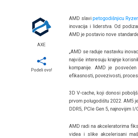
AMD slavi
petogodišnjicu Ryzen
inovacija i liderstva. Od podi
AMD je postavio nove standarde u
AXE
„AMD se raduje nastavku inovaci
najviše interesuju krajnje koris
kompanije. AMD je posvećen 
Podeli ovo!
efikasnosti, povezivosti, procesi
3D V-cache, koji donosi pobolj
prvom polugodištu 2022. AM5 je
DDR5, PCIe Gen 5, najnovijim I/
AMD radi na akceleratorima fiksn
videa i slike akcelerisani ma