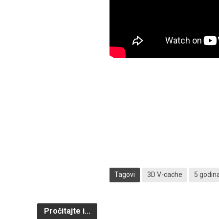
Tagovi
3D V-cache
5 godin
Pročitajte i...