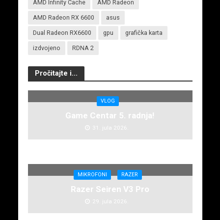
AMD Infinity Cache
AMD Radeon
AMD Radeon RX 6600
asus
Dual Radeon RX6600
gpu
grafička karta
izdvojeno
RDNA 2
Pročitajte i...
VLOG
Game Centar 5. radnja!
31. jula 2026.
MIKROFONI
RAZER
Razer Seiren V3 Pro
29. jula 2026.