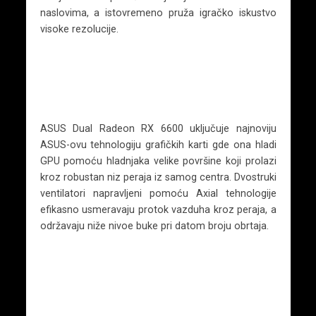
naslovima, a istovremeno pruža igračko iskustvo
visoke rezolucije.
ASUS Dual Radeon RX 6600 uključuje najnoviju
ASUS-ovu tehnologiju grafičkih karti gde ona hladi
GPU pomoću hladnjaka velike površine koji prolazi
kroz robustan niz peraja iz samog centra. Dvostruki
ventilatori napravljeni pomoću Axial tehnologije
efikasno usmeravaju protok vazduha kroz peraja, a
održavaju niže nivoe buke pri datom broju obrtaja.