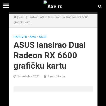
|
Vesti
|
Hardver
|
ASUS lansirao Dual Radeon RX 6600
grafičku kartu
HARDVER
•
AMD
•
ASUS
ASUS lansirao Dual
Radeon RX 6600
grafičku kartu
14. oktobra 2021.
2 min čitanja