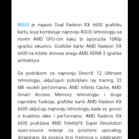
ASUS
je najavio Dual Radeon RX 6600 grafičku
kartu, koja kombinuje najnoviju ASUS tehnologiju sa
novim AMD GPU-om kako bi isporučila 1080p
igračko iskustvo. Grafičke karte AMD Radeon RX
6600 na tržište donose snagu AMD RDNA 2 igračke
arhitekture.
Sa podrškom za najnoviju DirectX 12 Ultimate
tehnologiju, uključujući poboljšani ray tracing, 32
MB visokih performansi, AMD Infinity Cache, AMD
Smart Access Memory tehnologiju i druge
napredne funkcije, grafičke karte AMD Radeon RX
6600 uključuju najnoviju tehnologiju kada se govori
o kvalitetu slike i performansi. AMD Radeon RX
6600 podržava AMD FidelityFX Super Resolution
open-source rešenje za prostorni upscaling,
dizajnirano da poveća broj frejmova u odabranim