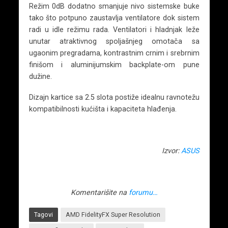
Režim 0dB dodatno smanjuje nivo sistemske buke
tako što potpuno zaustavlja ventilatore dok sistem
radi u idle režimu rada. Ventilatori i hladnjak leže
unutar atraktivnog spoljašnjeg omotača sa
ugaonim pregradama, kontrastnim crnim i srebrnim
finišom i aluminijumskim backplate-om pune
dužine.
Dizajn kartice sa 2.5 slota postiže idealnu ravnotežu
kompatibilnosti kućišta i kapaciteta hlađenja.
Izvor:
ASUS
Komentarišite na
forumu…
Tagovi
AMD FidelityFX Super Resolution