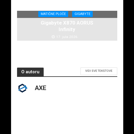
MATIČNE PLOČE
GIGABYTE
Gigabyte X870 AORUS
Infinity
17. jula 2026.
VIDI SVE TEKSTOVE
O autoru
AXE