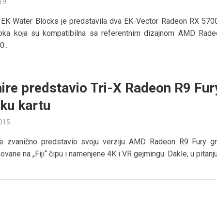
19.
 EK Water Blocks je predstavila dva EK-Vector Radeon RX 570
oka koja su kompatibilna sa referentnim dizajnom AMD Rad
...
ire predstavio Tri-X Radeon R9 Fur
čku kartu
2015.
je zvanično predstavio svoju verziju AMD Radeon R9 Fury gr
ovane na „Fiji“ čipu i namenjene 4K i VR gejmingu. Dakle, u pitanju 