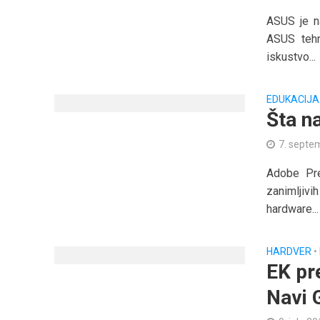
ASUS je na
ASUS tehn
iskustvo...
EDUKACIJA
Šta n
7. septe
Adobe Pre
zanimljivi
hardware...
HARDVER
•
EK pr
Navi 