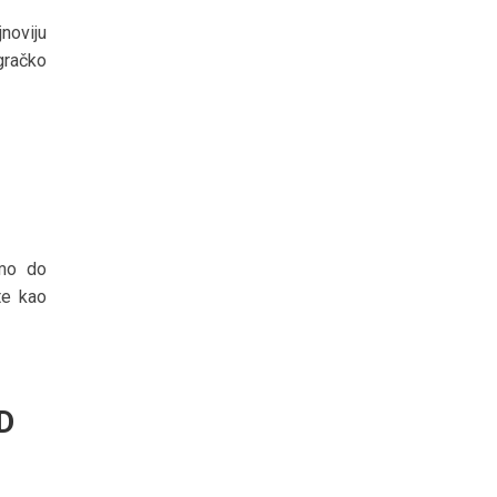
noviju
gračko
smo do
te kao
D