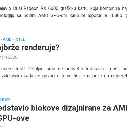
javio Dual Radeon RX 6600 grafičku kartu, koja kombinuje naj
ologiju sa novim AMD GPU-om kako bi isporučila 1080p i
•
AMD
•
INTEL
ajbrže renderuje?
mbra 2020.
miere test! Detaljno smo se posvetili testiranju i došli 
h zaključaka kada se govori o tome šta je najbolje da izabere
EKWB
edstavio blokove dizajnirane za AM
GPU-ove