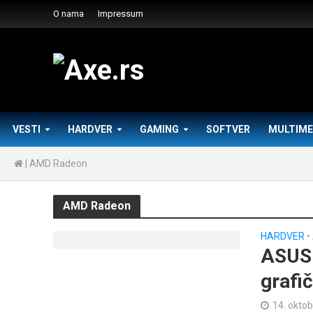
O nama
Impressum
VESTI
HARDVER
GAMING
SOFTVER
MULTIME
|
AMD Radeon
AMD Radeon
HARDVER
•
ASUS 
grafi
14. oktob