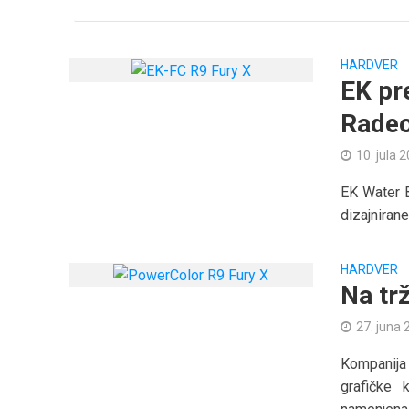
HARDVER
EK pr
Radeo
10. jula 
EK Water B
dizajnirane
HARDVER
Na trž
27. juna 
Kompanija
grafičke 