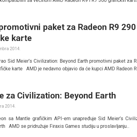
 kompatibilni sa većinom AMD Radeon R9 i R7 300 grafičkih karti. 
romotivni paket za Radeon R9 290
čke karte
mbra 2014.
ao Sid Meier’s Civilization: Beyond Earth promotivni paket za 
fičke karte AMD je nedavno objavio da će kupci AMD Radeon R9
e za Civilization: Beyond Earth
ra 2014.
n sa Mantle grafičkim API-em unapređuje Sid Meier’s Civiliz
th AMD se pridružuje Firaxis Games studiju u proslavljanju...