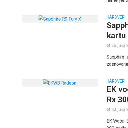
namenjena j
HARDVER
Sapph
kartu
25. juna 
Sapphire j
zasnovane 
HARDVER
EK vo
Rx 30
20. juna 
EK Water B