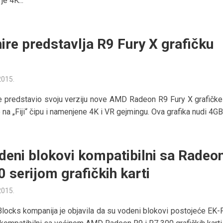
e 4K...
ire predstavlja R9 Fury X grafičku
2015.
e predstavio svoju verziju nove AMD Radeon R9 Fury X grafičke 
na „Fiji“ čipu i namenjene 4K i VR gejmingu. Ova grafika nudi 4GB.
deni blokovi kompatibilni sa Radeo
0 serijom grafičkih karti
2015.
locks kompanija je objavila da su vodeni blokovi postojeće EK-