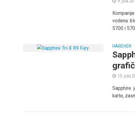
9. jula 20
Kompanija
vodena bl
5700 i 5700
HARDVER
Sapph
grafi
15. jula 
Sapphire 
karte, zasn