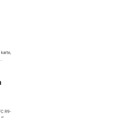
karte,
..
n
FC R9-