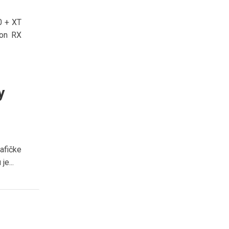
0 + XT
eon RX
y
afičke
je...