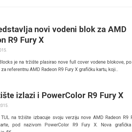
edstavlja novi vodeni blok za AMD
n R9 Fury X
2015.
locks je na tržište plasirao nove full cover vodene blokove, p
 za referentnu AMD Radeon R9 Fury X grafičku kartu, koji...
ište izlazi i PowerColor R9 Fury X
2015.
 TUL na tržište izbacuje svoju verziju nove AMD Radeon R9 
karte, pod nazivom PowerColor R9 Fury X. Nova grafička