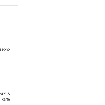
osebno
Fury X
 karta