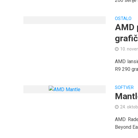
200 serije
OSTALO
AMD p
grafi
10. nove
AMD lansir
R9 290 gra
SOFTVER
Mantl
24. oktob
AMD Radeo
Beyond Ear