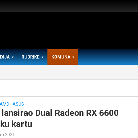
DIJA
RUBRIKE
KOMUNA
AMD
•
ASUS
lansirao Dual Radeon RX 6600
čku kartu
ra 2021.