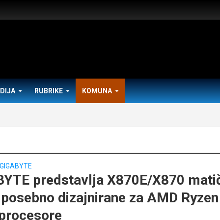
DIJA
RUBRIKE
KOMUNA
GIGABYTE
YTE predstavlja X870E/X870 mati
 posebno dizajnirane za AMD Ryzen
procesore