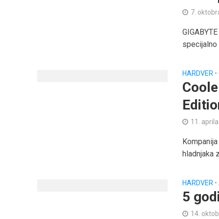
7. oktobr
GIGABYTE 
specijalno
HARDVER
•
Coole
Editi
11. april
Kompanija
hladnjaka 
HARDVER
•
5 god
14. oktob