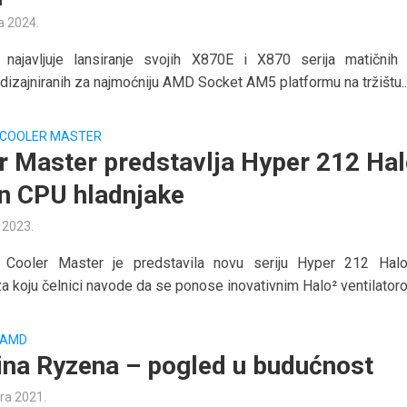
a 2024.
najavljuje lansiranje svojih X870E i X870 serija matičnih 
 dizajniranih za najmoćniju AMD Socket AM5 platformu na tržištu..
COOLER MASTER
r Master predstavlja Hyper 212 Ha
on CPU hladnjake
a 2023.
 Cooler Master je predstavila novu seriju Hyper 212 Ha
za koju čelnici navode da se ponose inovativnim Halo² ventilatoro
AMD
ina Ryzena – pogled u budućnost
ra 2021.