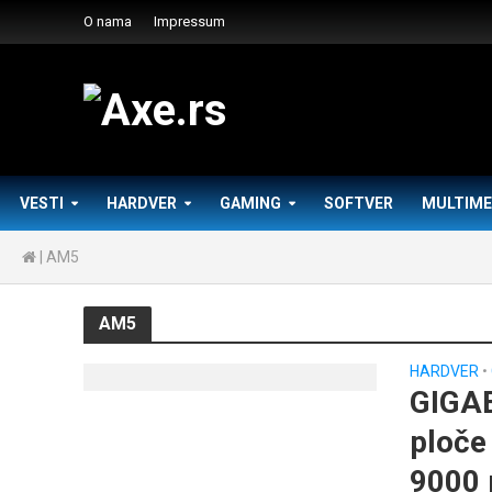
O nama
Impressum
VESTI
HARDVER
GAMING
SOFTVER
MULTIME
|
AM5
AM5
HARDVER
•
GIGAB
ploče
9000 