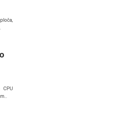
ploča,
.
lo
lo CPU
m...