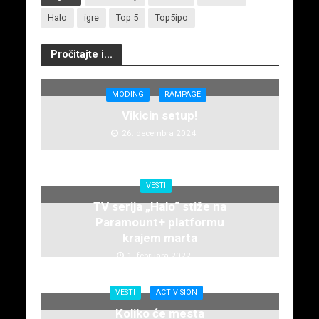
Halo
igre
Top 5
Top5ipo
Pročitajte i...
MODING
RAMPAGE
Vikicin setup!
26. decembra 2024.
VESTI
TV serija „Halo“ stiže na
Paramount+ platformu
krajem marta
1. februara 2022.
VESTI
ACTIVISION
Koliko će mesta