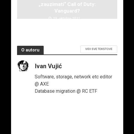
„zauzimati“ Call of Duty:
Vanguard?
29. oktobra 2021.
VIDI SVE TEKSTOVE
O autoru
Ivan Vujić
Software, storage, network etc editor
@ AXE
Database migration @ RC ETF