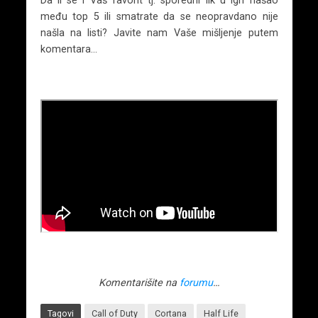
Da li se i Vaš favorit tj. sporedni lik u igri našao
među top 5 ili smatrate da se neopravdano nije
našla na listi? Javite nam Vaše mišljenje putem
komentara…
Komentarišite na
forumu
…
Tagovi
Call of Duty
Cortana
Half Life