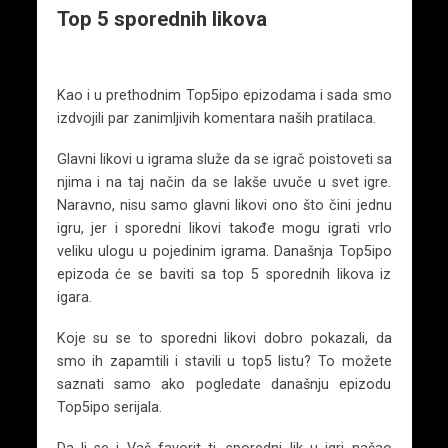
Top 5 sporednih likova
Kao i u prethodnim Top5ipo epizodama i sada smo
izdvojili par zanimljivih komentara naših pratilaca.
Glavni likovi u igrama služe da se igrač poistoveti sa
njima i na taj način da se lakše uvuče u svet igre.
Naravno, nisu samo glavni likovi ono što čini jednu
igru, jer i sporedni likovi takođe mogu igrati vrlo
veliku ulogu u pojedinim igrama. Današnja Top5ipo
epizoda će se baviti sa top 5 sporednih likova iz
igara.
Koje su se to sporedni likovi dobro pokazali, da
smo ih zapamtili i stavili u top5 listu? To možete
saznati samo ako pogledate današnju epizodu
Top5ipo serijala.