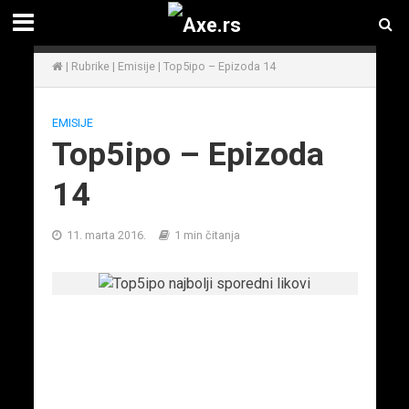
|
Rubrike
|
Emisije
|
Top5ipo – Epizoda 14
EMISIJE
Top5ipo – Epizoda
14
11. marta 2016.
1 min čitanja