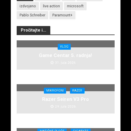
izdvojeno
live action
microsoft
Pablo Schreiber
Paramount+
Pročitajte i...
VLOG
Game Centar 5. radnja!
31. jula 2026.
MIKROFONI
RAZER
Razer Seiren V3 Pro
29. jula 2026.