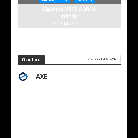
MATIČNE PLOČE
GIGABYTE
Gigabyte X870 AORUS
Infinity
17. jula 2026.
VIDI SVE TEKSTOVE
O autoru
AXE