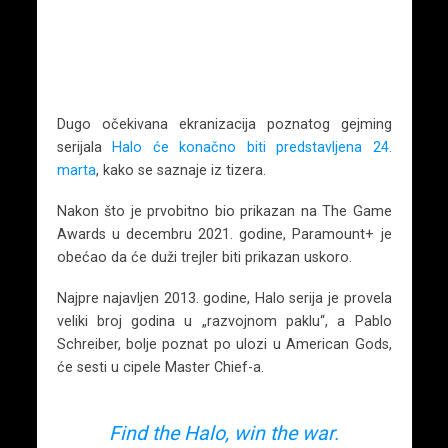
Dugo očekivana ekranizacija poznatog gejming
serijala
Halo će konačno biti predstavljena 24.
marta
, kako se saznaje iz tizera.
Nakon što je prvobitno bio prikazan na The Game
Awards u decembru 2021. godine, Paramount+ je
obećao da će duži trejler biti prikazan uskoro.
Najpre najavljen 2013. godine, Halo serija je provela
veliki broj godina u „razvojnom paklu“, a Pablo
Schreiber, bolje poznat po ulozi u American Gods,
će sesti u cipele Master Chief-a.
Find the Halo, win the war.