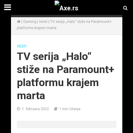
|
Gaming
|
Vesti
|
TV serija „Halo“ stiže na Paramount+
platformu krajem marta
VESTI
TV serija „Halo“
stiže na Paramount+
platformu krajem
marta
1. februara 2022.
1 min čitanja