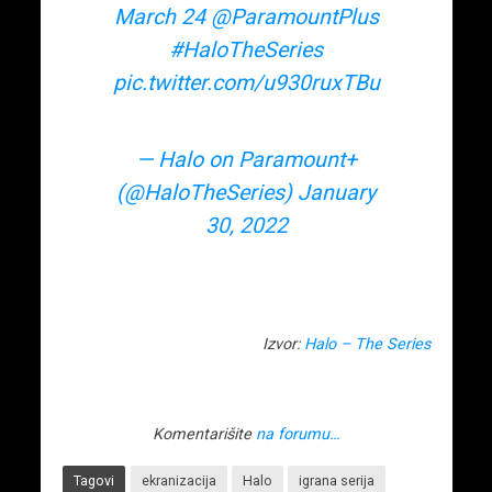
March 24
@ParamountPlus
#HaloTheSeries
pic.twitter.com/u930ruxTBu
— Halo on Paramount+
(@HaloTheSeries)
January
30, 2022
Izvor:
Halo – The Series
Komentarišite
na forumu…
Tagovi
ekranizacija
Halo
igrana serija