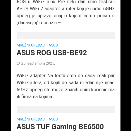
ROG u WiFi7 ruhu Pre neki dan smo testirali
ASUS WiFi 7 adapter, a ruter koji je nudio 6GHz
opseg je upravo onaj o kojem ćemo pričati u
„današnjoj“ recenziji –...
MREŽNI UREĐAJI
ASUS
•
ASUS ROG USB-BE92
25. septembra 2025.
WiFi7 adapter Na testu smo do sada imali par
WiFi7 rutera, od kojih do sada nijedan nije imao
6GHz opseg što može značiti onim korisnicima
ili firmama kojima...
MREŽNI UREĐAJI
ASUS
•
ASUS TUF Gaming BE6500