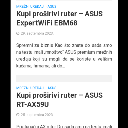
MREŽNI UREĐAJI
ASUS
•
Kupi proširivi ruter – ASUS
ExpertWiFi EBM68
29. septembra 2023.
Spremni za biznis Kao što znate do sada smo
na testu imali „mnoštvo“ ASUS premium mrežnih
uređaja koji su mogli da se koriste u velikim
kućama, firmama, ali do...
MREŽNI UREĐAJI
ASUS
•
Kupi proširivi ruter – ASUS
RT-AX59U
25. septembra 2023.
Pristupačni AX ruter Do sada smo na testu imali