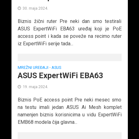
30. maja 2024.
Biznis žični ruter Pre neki dan smo testirali
ASUS ExpertWiFi EBA63 uređaj koji je PoE
access point i kada se poveže na recimo ruter
iz ExpertWiFi serije tada...
MREŽNI UREĐAJI
ASUS
•
ASUS ExpertWiFi EBA63
19. maja 2024.
Biznis PoE access point Pre neki mesec smo
na testu imali jedan ASUS Ai Mesh komplet
namenjen biznis korisnicima u vidu ExpertWiFi
EMB68 modela čija glavna...