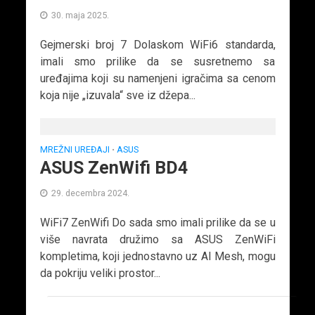
30. maja 2025.
Gejmerski broj 7 Dolaskom WiFi6 standarda,
imali smo prilike da se susretnemo sa
uređajima koji su namenjeni igračima sa cenom
koja nije „izuvala“ sve iz džepa...
MREŽNI UREĐAJI
ASUS
•
ASUS ZenWifi BD4
29. decembra 2024.
WiFi7 ZenWifi Do sada smo imali prilike da se u
više navrata družimo sa ASUS ZenWiFi
kompletima, koji jednostavno uz AI Mesh, mogu
da pokriju veliki prostor...