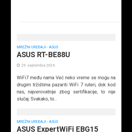
MREŽNI UREĐAJI
ASUS
•
ASUS RT-BE88U
29. septembra 2024.
WiFi7 među nama Već neko vreme se mogu na
drugim tržištima pazariti WiFi 7 ruteri, dok kod
nas, najverovatnije zbog sertifikacije, to nije
slučaj. Svakako, to...
MREŽNI UREĐAJI
ASUS
•
ASUS ExpertWiFi EBG15