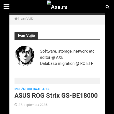
|
Ivan Vujić
Ivan Vujić
Software, storage, network etc
editor @ AXE
Database migration @ RC ETF
MREŽNI UREĐAJI
ASUS
•
ASUS ROG Strix GS-BE18000
27. septembra 2025.