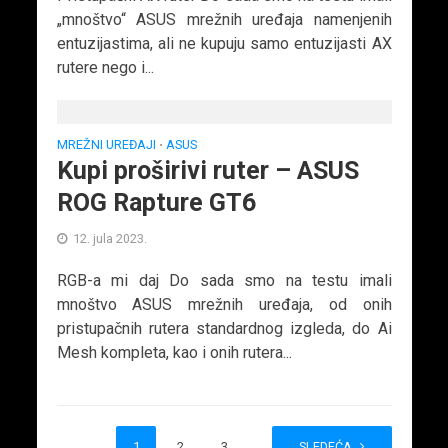
„mnoštvo“ ASUS mrežnih uređaja namenjenih
entuzijastima, ali ne kupuju samo entuzijasti AX
rutere nego i...
MREŽNI UREĐAJI
ASUS
•
Kupi proširivi ruter – ASUS
ROG Rapture GT6
12. jula 2023.
RGB-a mi daj Do sada smo na testu imali
mnoštvo ASUS mrežnih uređaja, od onih
pristupačnih rutera standardnog izgleda, do Ai
Mesh kompleta, kao i onih rutera...
1
2
3
…
SLEDEĆA
206