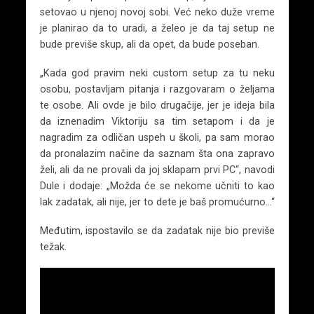
setovao u njenoj novoj sobi. Već neko duže vreme
je planirao da to uradi, a želeo je da taj setup ne
bude previše skup, ali da opet, da bude poseban.
„Kada god pravim neki custom setup za tu neku
osobu, postavljam pitanja i razgovaram o željama
te osobe. Ali ovde je bilo drugačije, jer je ideja bila
da iznenadim Viktoriju sa tim setapom i da je
nagradim za odličan uspeh u školi, pa sam morao
da pronalazim načine da saznam šta ona zapravo
želi, ali da ne provali da joj sklapam prvi PC“, navodi
Dule i dodaje: „Možda će se nekome učniti to kao
lak zadatak, ali nije, jer to dete je baš promućurno…“
Međutim, ispostavilo se da zadatak nije bio previše
težak.