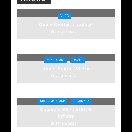
VLOG
Game Centar 5. radnja!
31. jula 2026.
MIKROFONI
RAZER
Razer Seiren V3 Pro
29. jula 2026.
MATIČNE PLOČE
GIGABYTE
Gigabyte X870 AORUS
Infinity
17. jula 2026.