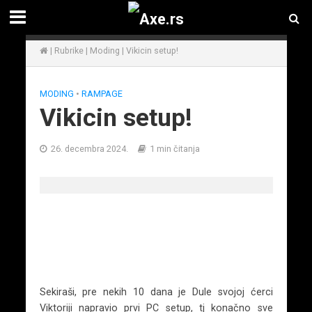
|
Rubrike
|
Moding
|
Vikicin setup!
MODING
•
RAMPAGE
Vikicin setup!
26. decembra 2024.
1 min čitanja
Sekiraši, pre nekih 10 dana je Dule svojoj ćerci
Viktoriji napravio prvi PC setup, tj konačno sve