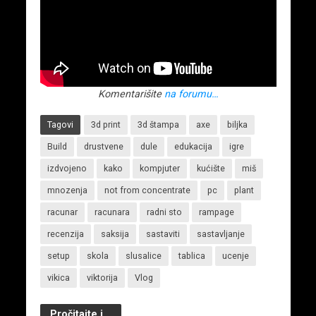
Komentarišite
na forumu…
Tagovi
3d print
3d štampa
axe
biljka
Build
drustvene
dule
edukacija
igre
izdvojeno
kako
kompjuter
kućište
miš
mnozenja
not from concentrate
pc
plant
racunar
racunara
radni sto
rampage
recenzija
saksija
sastaviti
sastavljanje
setup
skola
slusalice
tablica
ucenje
vikica
viktorija
Vlog
Pročitajte i...