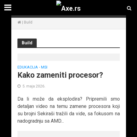
|
Build
Build
EDUKACIJA
MSI
•
Kako zameniti procesor?
5. maja 2026.
Da li može da eksplodira? Pripremili smo
detaljan video na temu zamene procesora koji
su brojni Sekiraši tražili da vide, sa fokusom na
nadogradnju sa AMD...