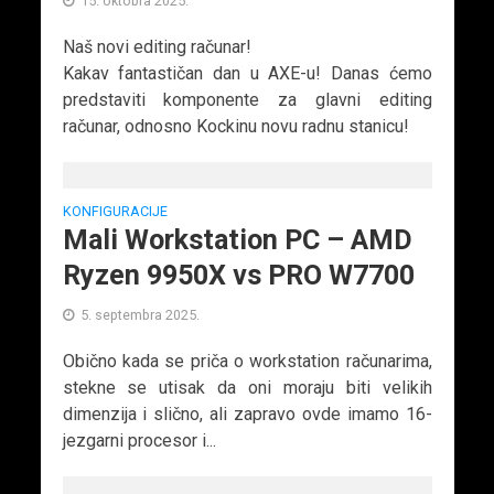
15. oktobra 2025.
Naš novi editing računar!
Kakav fantastičan dan u AXE-u! Danas ćemo
predstaviti komponente za glavni editing
računar, odnosno Kockinu novu radnu stanicu!
KONFIGURACIJE
Mali Workstation PC – AMD
Ryzen 9950X vs PRO W7700
5. septembra 2025.
Obično kada se priča o workstation računarima,
stekne se utisak da oni moraju biti velikih
dimenzija i slično, ali zapravo ovde imamo 16-
jezgarni procesor i...