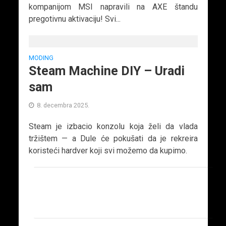
kompanijom MSI napravili na AXE štandu
pregotivnu aktivaciju! Svi...
MODING
Steam Machine DIY – Uradi
sam
8. decembra 2025.
Steam je izbacio konzolu koja želi da vlada
tržištem — a Dule će pokušati da je rekreira
koristeći hardver koji svi možemo da kupimo.