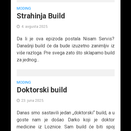
MODING
Strahinja Build
4. avgusta 2025.
Da li je ova epizoda postala Nisam Servis?
Današnji build će da bude izuzetno zanimljiv iz
više razloga. Pre svega zato što sklapamo build
za jednog...
MODING
Doktorski build
23. juna 2025.
Danas smo sastavili jedan „doktorski“ build, a u
goste nam je došao Darko koji je doktor
medicine iz Loznice. Sam build će biti spoj