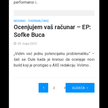
performansi i...
MODING
THERMALTAKE
•
Ocenjujem vaš računar – EP:
Sofke Buca
30. maja 2025.
„Vidim već jednu potencijalnu problematiku.“ –
šali se Dule kada je krenuo da ocenjuje novi
build koji je pristigao u AXE redakciju. Volimo...
1
2
3
SLEDEĆA