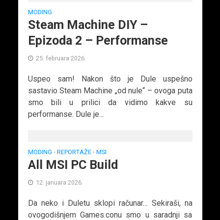
MODING
Steam Machine DIY –
Epizoda 2 – Performanse
25. februara 2026.
Uspeo sam! Nakon što je Dule uspešno
sastavio Steam Machine „od nule“ – ovoga puta
smo bili u prilici da vidimo kakve su
performanse. Dule je...
MODING
REPORTAŽE
MSI
•
•
All MSI PC Build
12. januara 2026.
Da neko i Duletu sklopi računar… Sekiraši, na
ovogodišnjem Games.conu smo u saradnji sa