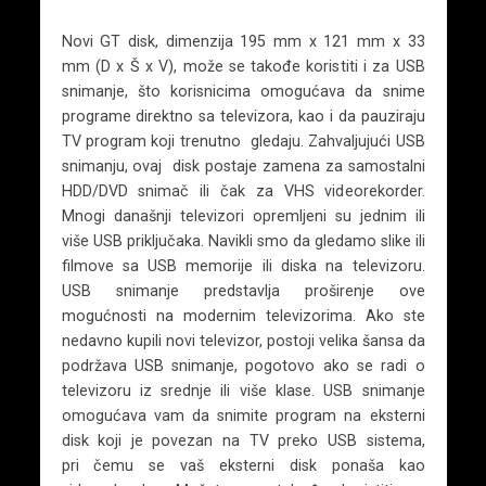
Novi GT disk, dimenzija 195 mm x 121 mm x 33
mm (D x Š x V), može se takođe koristiti i za USB
snimanje, što korisnicima omogućava da snime
programe direktno sa televizora, kao i da pauziraju
TV program koji trenutno gledaju. Zahvaljujući USB
snimanju, ovaj disk postaje zamena za samostalni
HDD/DVD snimač ili čak za VHS videorekorder.
Mnogi današnji televizori opremljeni su jednim ili
više USB priključaka. Navikli smo da gledamo slike ili
filmove sa USB memorije ili diska na televizoru.
USB snimanje predstavlja proširenje ove
mogućnosti na modernim televizorima. Ako ste
nedavno kupili novi televizor, postoji velika šansa da
podržava USB snimanje, pogotovo ako se radi o
televizoru iz srednje ili više klase. USB snimanje
omogućava vam da snimite program na eksterni
disk koji je povezan na TV preko USB sistema,
pri čemu se vaš eksterni disk ponaša kao