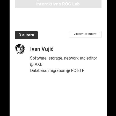
interaktivno ROG Lab
iskustvo
3. juna 2026.
VIDI SVE TEKSTOVE
O autoru
Ivan Vujić
Software, storage, network etc editor
@ AXE
Database migration @ RC ETF