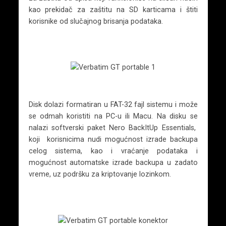
kao prekidač za zaštitu na SD karticama i štiti
korisnike od slučajnog brisanja podataka.
Disk dolazi formatiran u FAT-32 fajl sistemu i može
se odmah koristiti na PC-u ili Macu. Na disku se
nalazi softverski paket Nero BackItUp Essentials,
koji korisnicima nudi mogućnost izrade backupa
celog sistema, kao i vraćanje podataka i
mogućnost automatske izrade backupa u zadato
vreme, uz podršku za kriptovanje lozinkom.