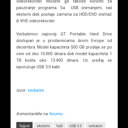
videorekorder. Možete ga takođe koristiti za
pauziranje programa. Sa USB snimanjem, vaš
eksterni disk postaje zamena za HDD/DVD snimač
ili VHS videorekorder.
Verbatimov najnoviji GT Portable Hard Drive
dostupan je u prodavnicama širom Evrope od
decembra. Model kapaciteta 500 GB prodaje se po
ceni od oko 10.000 dinara dok model kapaciteta 1
TB košta oko 13.400 dinara. Uz uređaj se
isporučuje USB 3.0 kabl.
Izvor:
Verbatim
Komentarišite na
forumu
…
Tagovi
eksterni
hdd
USB 3.0
verbatim