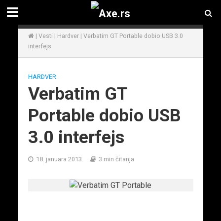
|
Vesti
|
Hardver
|
Verbatim GT Portable dobio USB 3.0
interfejs
HARDVER
Verbatim GT
Portable dobio USB
3.0 interfejs
18. januara 2013.
3 min čitanja