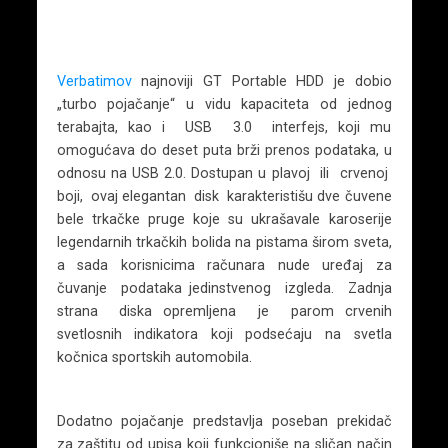
Verbatimov
najnoviji GT Portable HDD je dobio
„turbo pojačanje“ u vidu kapaciteta od jednog
terabajta, kao i USB 3.0 interfejs, koji mu
omogućava do deset puta brži prenos podataka, u
odnosu na USB 2.0. Dostupan u plavoj ili crvenoj
boji, ovaj elegantan disk karakteristišu dve čuvene
bele trkačke pruge koje su ukrašavale karoserije
legendarnih trkačkih bolida na pistama širom sveta,
a sada korisnicima računara nude uređaj za
čuvanje podataka jedinstvenog izgleda. Zadnja
strana diska opremljena je parom crvenih
svetlosnih indikatora koji podsećaju na svetla
kočnica sportskih automobila.
Dodatno pojačanje predstavlja poseban prekidač
za zaštitu od upisa koji funkcioniše na sličan način