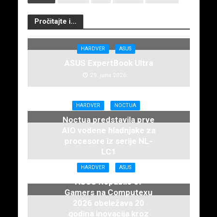
Pročitajte i...
HARDVER
ASUS
ASUS ExpertBook Ultra
29. juna 2026.
HARDVER
NOCTUA
Noctua predstavila prve
AIO vodene hladnjake za
procesore iz serije NL-
LC1
16. juna 2026.
HARDVER
ASUS
ASUS Republic of
Gamers na Computexu
2026 obeležava 20
godina inovacija kroz