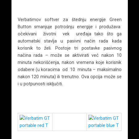
Verbatimov softver za štednju energije Green
Button smanjuje potrošnju energije i produžava
očekivani životni vek uređaja tako što ga
automatski stavlja u pasivni način rada kada
korisnik to želi. Postoje tri postavke pasivnog
načina rada – može se aktivirati već nakon 10
minuta nekorišćenja, nakon vremena koje korisnik
odabere (u koracima od 10 minuta – maksimalno
nakon 120 minuta) ili trenutno. Ova opcija može se
i u potpunosti isključiti.