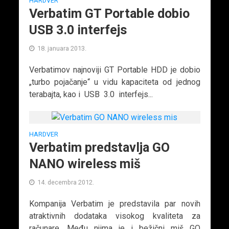
HARDVER
Verbatim GT Portable dobio
USB 3.0 interfejs
18. januara 2013.
Verbatimov najnoviji GT Portable HDD je dobio
„turbo pojačanje“ u vidu kapaciteta od jednog
terabajta, kao i USB 3.0 interfejs...
HARDVER
Verbatim predstavlja GO
NANO wireless miš
14. decembra 2012.
Kompanija Verbatim je predstavila par novih
atraktivnih dodataka visokog kvaliteta za
računare. Među njima je i bežični miš GO