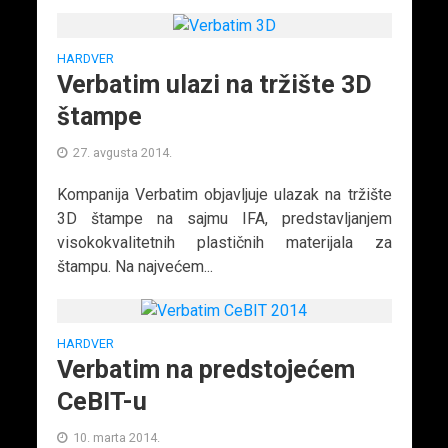
HARDVER
Verbatim ulazi na tržište 3D
štampe
27. avgusta 2014.
Kompanija Verbatim objavljuje ulazak na tržište
3D štampe na sajmu IFA, predstavljanjem
visokokvalitetnih plastičnih materijala za
štampu. Na najvećem...
HARDVER
Verbatim na predstojećem
CeBIT-u
10. marta 2014.