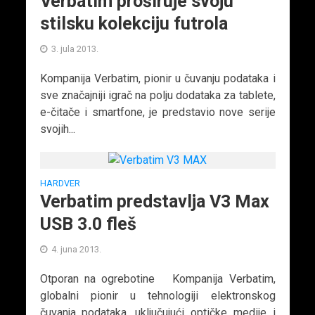
Verbatim proširuje svoju
stilsku kolekciju futrola
3. jula 2013.
Kompanija Verbatim, pionir u čuvanju podataka i
sve značajniji igrač na polju dodataka za tablete,
e-čitače i smartfone, je predstavio nove serije
svojih...
HARDVER
Verbatim predstavlja V3 Max
USB 3.0 fleš
4. juna 2013.
Otporan na ogrebotine Kompanija Verbatim,
globalni pionir u tehnologiji elektronskog
čuvanja podataka, uključujući optičke medije i