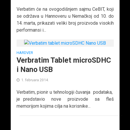
Verbatim će na ovogodišnjem sajmu CeBIT, koji
se održava u Hannoveru u Nemačkoj od 10. do
14. marta, prikazati veliki broj proizvoda visokih
performansi i...
HARDVER
Verbratim Tablet microSDHC
i Nano USB
1. februara 2014.
Verbatim, pionir u tehnologiji čuvanja podataka,
je predstavio nove proizvode sa fleš
memorijom kojima cilja na korisnike...