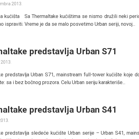
embra 2013.
ja kućišta Sa Thermaltake kućištima se nismo družili neki perio
 ispraviti. Vreme je da se malo posvetimo Urban seriji, novoj...
altake predstavlja Urban S71
a 2013.
e predstavlja Urban S71, mainstream full-tower kućište koje do
te: sa i bez bočnog prozora. Celu Urban seriju karakteriše...
altake predstavlja Urban S41
 2013.
e predstavlja sledeće kućište Urban serije – Urban S41, main