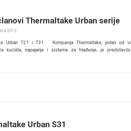
članovi Thermaltake Urban serije
bra 2013.
ake Urban T21 i T31 Kompanija Thermaltake, jedan od v
ča kućišta, napajanja i sistema za hlađenje, je predstavil
altake Urban S31