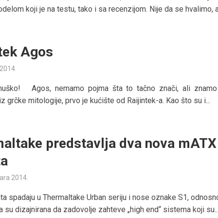
elom koji je na testu, tako i sa recenzijom. Nije da se hvalimo, ali
ntek Agos
 2014.
uško! Agos, nemamo pojma šta to tačno znači, ali znamo
z grčke mitologije, prvo je kućište od Raijintek-a. Kao što su i...
altake predstavlja dva nova mATX
ta
uara 2014.
ta spadaju u Thermaltake Urban seriju i nose oznake S1, odnosn
a su dizajnirana da zadovolje zahteve „high end“ sistema koji su..