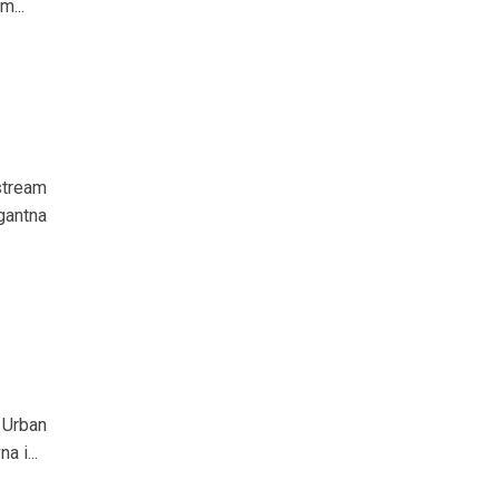
m...
stream
gantna
 Urban
 i...