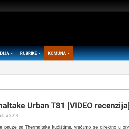
DIJA
RUBRIKE
KOMUNA
altake Urban T81 [VIDEO recenzija
mbra 2014.
e pauze sa Thermaltake kućištima, vraćamo se direktno u prvu