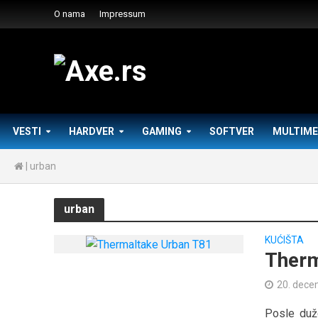
O nama
Impressum
VESTI
HARDVER
GAMING
SOFTVER
MULTIME
|
urban
urban
KUĆIŠTA
Therm
20. dece
Posle duž