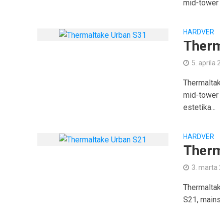
mid-tower k
HARDVER
Therm
5. aprila
Thermaltak
mid-tower
estetika...
HARDVER
Therm
3. marta
Thermaltak
S21, mains