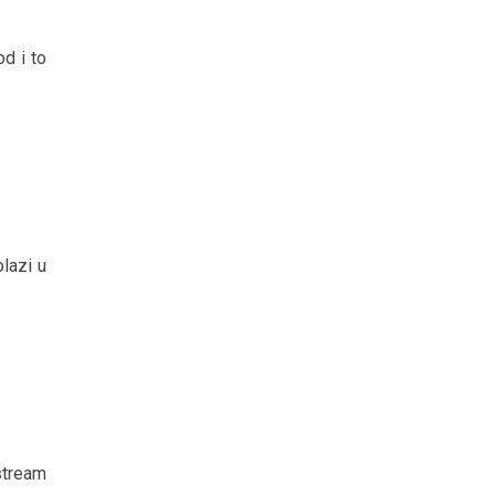
d i to
lazi u
stream