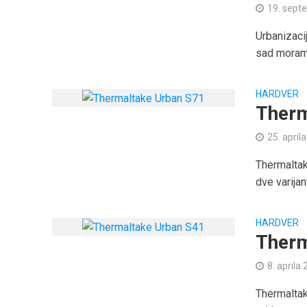
19. sept
Urbanizaci
sad moramo
HARDVER
Therm
25. april
Thermaltak
dve varijan
HARDVER
Therm
8. aprila
Thermaltak