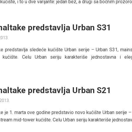
ućište, i to u dve varijante: jedan bez, a drugi sa bočnim prozoro
altake predstavlja Urban S31
 2013.
e predstavlja sledeće kućište Urban serije – Urban S31, main
 kućište. Celu Urban seriju karakteriše jednostavna i ele
altake predstavlja Urban S21
 2013.
e je 1. marta ove godine predstavio novo kućište Urban serije –
tream mid-tower kućište. Celu Urban seriju karakteriše jednostavna