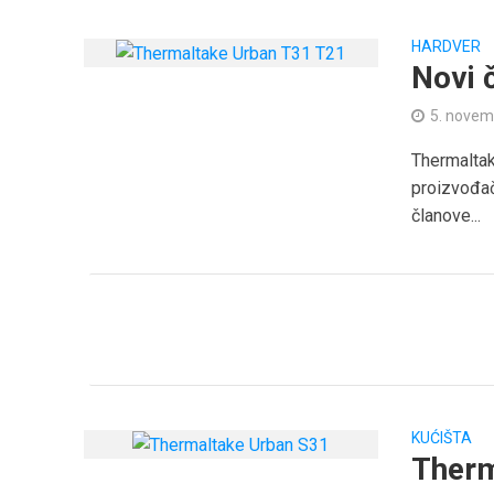
HARDVER
Novi 
5. novem
Thermalt
proizvođa
članove...
KUĆIŠTA
Therm