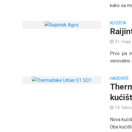
kako sa mod
KUĆIŠTA
Raiji
31. maja
Prvo pa m
verovatno i
HARDVER
Therm
kućiš
14. febr
Nova kućiš
Oba kućišt