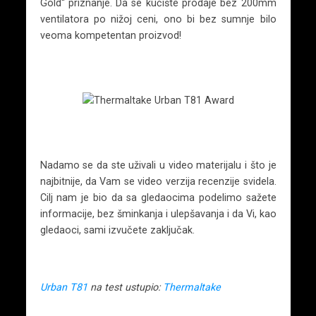
Gold“ priznanje. Da se kućište prodaje bez 200mm
ventilatora po nižoj ceni, ono bi bez sumnje bilo
veoma kompetentan proizvod!
Nadamo se da ste uživali u video materijalu i što je
najbitnije, da Vam se video verzija recenzije svidela.
Cilj nam je bio da sa gledaocima podelimo sažete
informacije, bez šminkanja i ulepšavanja i da Vi, kao
gledaoci, sami izvučete zaključak.
Urban T81
na test ustupio:
Thermaltake