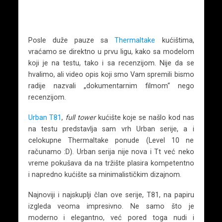
Posle duže pauze sa
Thermaltake
kućištima,
vraćamo se direktno u prvu ligu, kako sa modelom
koji je na testu, tako i sa recenzijom. Nije da se
hvalimo, ali video opis koji smo Vam spremili bismo
radije nazvali „dokumentarnim filmom“ nego
recenzijom.
Urban T81
,
full tower
kućište koje se našlo kod nas
na testu predstavlja sam vrh Urban serije, a i
celokupne Thermaltake ponude (Level 10 ne
računamo :D). Urban serija nije nova i Tt već neko
vreme pokušava da na tržište plasira kompetentno
i napredno kućište sa minimalističkim dizajnom.
Najnoviji i najskuplji član ove serije, T81, na papiru
izgleda veoma impresivno. Ne samo što je
moderno i elegantno, već pored toga nudi i