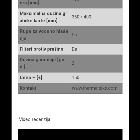
era [mm]
Maksimalna dužina gr
360 / 400
afičke karte [mm]
Rupe za vodeno hlađe
Da
nje
Filteri protiv prašine
Da
Dužina garancije [go
2
d.]
Cena ~ [€]
150
Kontakt
www.thermaltake.com
Video recenzija: