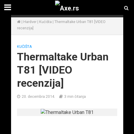
|
Hardver
|
Kućišta
|
Thermaltake Urban T81 [VIDEO
recenzija]
KUĆIŠTA
Thermaltake Urban
T81 [VIDEO
recenzija]
20. decembra 2014.
3 min čitanja