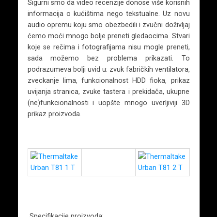
Sigurni smo da video recenzije donose više korisnih
informacija o kućištima nego tekstualne. Uz novu
audio opremu koju smo obezbedili i zvučni doživljaj
ćemo moći mnogo bolje preneti gledaocima. Stvari
koje se rečima i fotografijama nisu mogle preneti,
sada možemo bez problema prikazati. To
podrazumeva bolji uvid u: zvuk fabričkih ventilatora,
zveckanje lima, funkcionalnost HDD fioka, prikaz
uvijanja stranica, zvuke tastera i prekidača, ukupne
(ne)funkcionalnosti i uopšte mnogo uverljiviji 3D
prikaz proizvoda.
Specifikacije proizvoda: