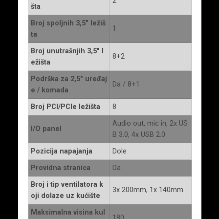
2
šta
Broj spoljnih 3,5″ ležiš
1
ta
Broj unutrašnjih 3,5″ l
8+2
ežišta
Podrška za 2,5″ uređaj
Da / 8+1
e / komada
Broj PCI/PCIe ležišta
8
Audio out, mic in, 2x US
I/O panel
B 3.0, 4x USB 2.0
Pozicija napajanja
Dole
Providna stranica
Da
Broj i tip ventilatora k
3x 200mm, 1x 140mm
oji dolaze uz kućište
Maksimalna visina kul
180