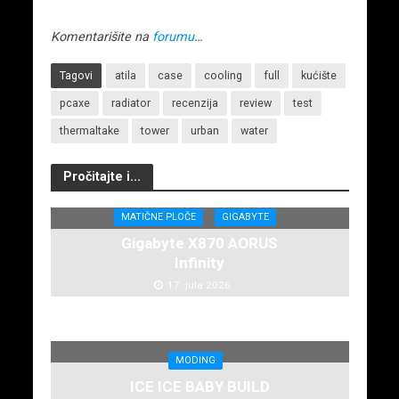
Komentarišite na
forumu
…
Tagovi
atila
case
cooling
full
kućište
pcaxe
radiator
recenzija
review
test
thermaltake
tower
urban
water
Pročitajte i...
MATIČNE PLOČE
GIGABYTE
Gigabyte X870 AORUS
Infinity
17. jula 2026.
MODING
ICE ICE BABY BUILD