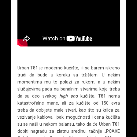
Urban T81 je moderno kućište, ili se barem iskreno
trudi da bude u koraku sa tržištem. U nekim
momentima mu to polazi za rukom, a u nekim
slučajevima pada na banalnim stvarima koje treba
da su deo svakog
high end
kućišta. T81 nema
katastrofalne mane, ali za kućište od 150 evra
treba da dobijete male stvari, kao što su krilca za
vezivanje kablova. Ipak, mogućnosti i cena kućišta
su se našli u nekom balansu, tako da će Urban T81
dobiti nagradu za zlatnu sredinu, tačnije „PCAXE