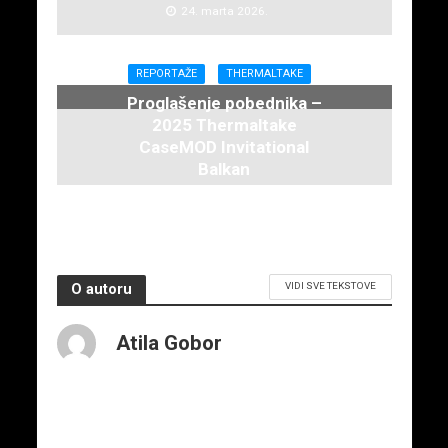
24. marta 2026.
REPORTAŽE
THERMALTAKE
Proglašenje pobednika –
2025 Thermaltake
CaseMOD Invitational
Balkan
30. decembra 2025.
VIDI SVE TEKSTOVE
O autoru
Atila Gobor