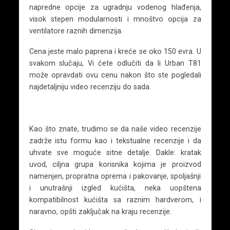
napredne opcije za ugradnju vodenog hlađenja,
visok stepen modularnosti i mnoštvo opcija za
ventilatore raznih dimenzija.
Cena jeste malo paprena i kreće se oko 150 evra. U
svakom slučaju, Vi ćete odlučiti da li Urban T81
može opravdati ovu cenu nakon što ste pogledali
najdetaljniju video recenziju do sada.
Kao što znate, trudimo se da naše video recenzije
zadrže istu formu kao i tekstualne recenzije i da
uhvate sve moguće sitne detalje. Dakle: kratak
uvod, ciljna grupa korisnika kojima je proizvod
namenjen, propratna oprema i pakovanje, spoljašnji
i unutrašnji izgled kućišta, neka uopštena
kompatibilnost kućišta sa raznim hardverom, i
naravno, opšti zaključak na kraju recenzije.