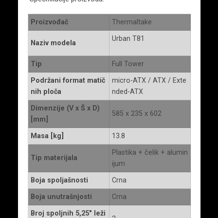
Proizvođač
Thermaltake
Urban T81
Naziv modela
Tip
Full Tower
Podržani format matič
micro-ATX / ATX / Exte
nih ploča
nded-ATX
Dimenzije (V x Š x D)
585 x 235 x 602
[mm]
Masa [kg]
13.8
Plastika + čelik + alumin
Tip materijala
ijum
Boja spoljašnosti
Crna
Boja unutrašnjosti
Crna
Broj spoljnih 5,25″ leži