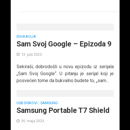
EDUKACIJA
Sam Svoj Google – Epizoda 9
13. jula 2023.
Sekiraši, dobrodošli u novu epizodu iz serijala
„Sam Svoj Google“. U pitanju je serijal koji je
posvećen tome da bukvalno budete to, „sam...
USB DISKOVI
SAMSUNG
•
Samsung Portable T7 Shield
30. maja 2023.