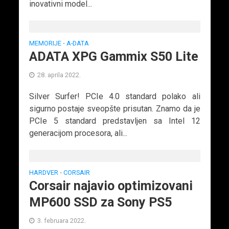
inovativni model...
MEMORIJE
A-DATA
•
ADATA XPG Gammix S50 Lite
28. aprila 2022.
Silver Surfer! PCIe 4.0 standard polako ali
sigurno postaje sveopšte prisutan. Znamo da je
PCIe 5 standard predstavljen sa Intel 12
generacijom procesora, ali...
HARDVER
CORSAIR
•
Corsair najavio optimizovani
MP600 SSD za Sony PS5
3. februara 2022.