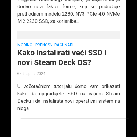
dodao novi faktor forme, koji se pridružuje
prethodnom modelu 2280, NV3 PCIe 4.0 NVMe
M.2 2230 SSD, za korisnike...
MODING
PRENOSNI RAČUNARI
•
Kako instalirati veći SSD i
novi Steam Deck OS?
5. aprila 2024.
U večerašnjem tutorijalu ćemo vam prikazati
kako da upgradujete SSD na vašem Steam
Decku i da instalirate novi operativni sistem na
njega.