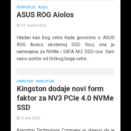
PERIFERIJE
ASUS
•
ASUS ROG Aiolos
31. marta 2026.
Hladan kao bog vetra Kada govorimo o ASUS
ROG Aiolos eksternoj SSD fioci, ona je
namenjena za NVMe i SATA M.2 SSD-ove. Sam
naziv potiče od Grčkog boga vetra...
HARDVER
KINGSTON
•
Kingston dodaje novi form
faktor za NV3 PCIe 4.0 NVMe
SSD
8. jula 2025.
Kingston Technology Company je objavio da je