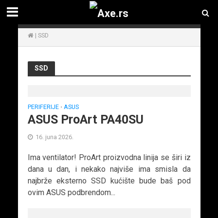
|
SSD
SSD
PERIFERIJE
ASUS
•
ASUS ProArt PA40SU
16. juna 2026.
Ima ventilator! ProArt proizvodna linija se širi iz
dana u dan, i nekako najviše ima smisla da
najbrže eksterno SSD kućište bude baš pod
ovim ASUS podbrendom...