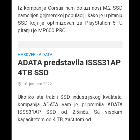
Iz kompanije Corsair nam dolazi novi M.2 SSD
namenjen gejmerskoj populaciji, kako je u pitanju
SSD koji je optimizovan za PlayStation 5. U
pitanju je MP600 PRO...
HARDVER
A-DATA
•
ADATA predstavila ISSS31AP
4TB SSD
18. januara 2022.
Ukoliko ste tražili SSD industrijskog kvaliteta,
kompanija ADATA vam je pripremila ADATA
ISSS31AP SSD od 2.5inča. Sa visokim
kapacitetom od 4 TB, zaštitom od...