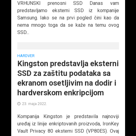
VRHUNSKI prenosni SSD Danas vam
predstavljamo eksterni SSD iz kompanije
Samsung. Iako se na prvi pogled čini kao da
nema mnogo toga da se kaže na temu ovog
SSD...
HARDVER
Kingston predstavlja eksterni
SSD za zaštitu podataka sa
ekranom osetljivim na dodir i
hardverskom enkripcijom
23. maja 2022.
Kompanija Kingston je predstavila najnoviji
uređaj iz linije enkriptovanih proizvoda, IronKey
Vault Privacy 80 eksterni SSD (VP80ES). Ovaj