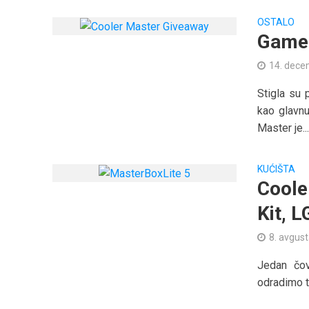
OSTALO
Games
14. dece
Stigla su
kao glavn
Master je..
KUĆIŠTA
Coole
Kit, 
8. avgus
Jedan čov
odradimo tr