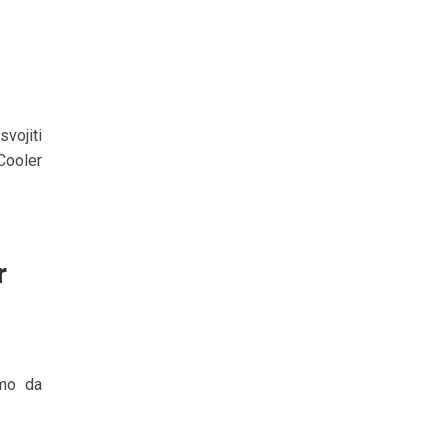
vojiti
Cooler
r
smo da