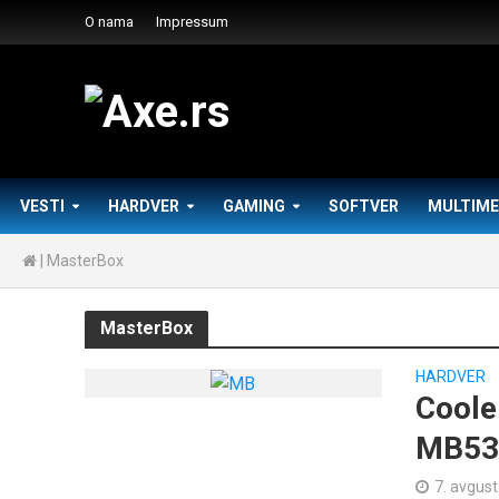
O nama
Impressum
VESTI
HARDVER
GAMING
SOFTVER
MULTIME
|
MasterBox
MasterBox
HARDVER
Coole
MB53
7. avgus