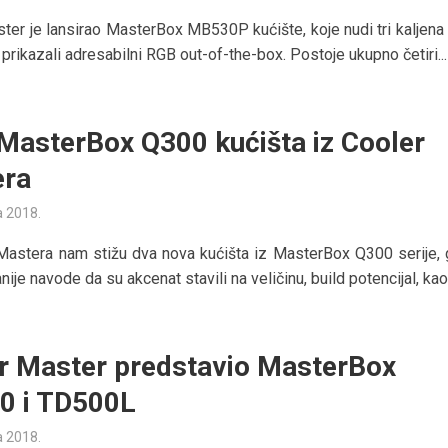
ter je lansirao MasterBox MB530P kućište, koje nudi tri kaljena 
prikazali adresabilni RGB out-of-the-box. Postoje ukupno četiri...
 MasterBox Q300 kućišta iz Cooler
era
a 2018.
Mastera nam stižu dva nova kućišta iz MasterBox Q300 serije, 
je navode da su akcenat stavili na veličinu, build potencijal, kao i
r Master predstavio MasterBox
0 i TD500L
a 2018.