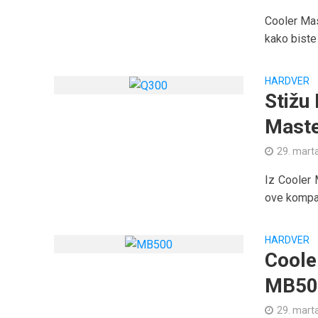
Cooler Mas
kako biste 
HARDVER
Stižu
Mast
29. mart
Iz Cooler 
ove kompani
HARDVER
Coole
MB50
29. mart