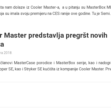
ta nam dolaze iz Cooler Master-a, a u pitanju su MasterBox M
ja su imala svoju premijeru na CES ranije ove godine. Tu je Semi..
r Master predstavlja pregršt novih
ta
ra 2018.
 članovi MasterCase porodice i MasterBox serije, kao i nadog
oper SE, kao i Stryker SE kućišta iz kompanije Cooler Master. Prvo