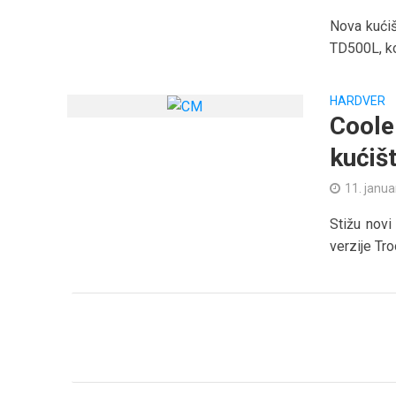
Nova kućiš
TD500L, ko
HARDVER
Coole
kućiš
11. janua
Stižu novi
verzije Tro