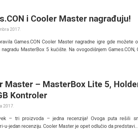
.CON i Cooler Master nagrađuju!
mbra 2017.
 pravila Games.CON Cooler Master nagradne igre gde možete os
u nagradu MasterBox 5 kućište. Na ovogodišnjem Games.CON, 
.
r Master – MasterBox Lite 5, Holde
LGB Kontroler
ta 2017.
ek – tri proizvoda – jedna recenzija! Ovoga puta rešili 
i-u-jedan recenziju. Cooler Master je opet odlučio da predstavi...