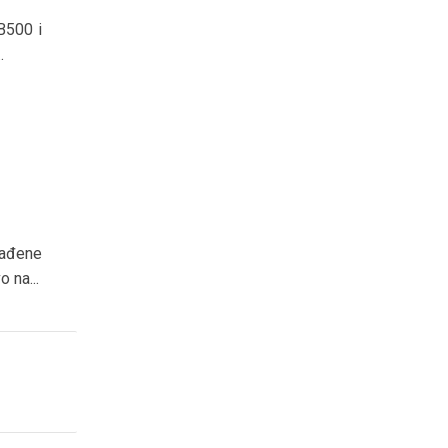
B500 i
.
rađene
 na...