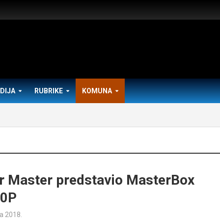
DIJA
RUBRIKE
KOMUNA
r Master predstavio MasterBox
0P
ta 2018.