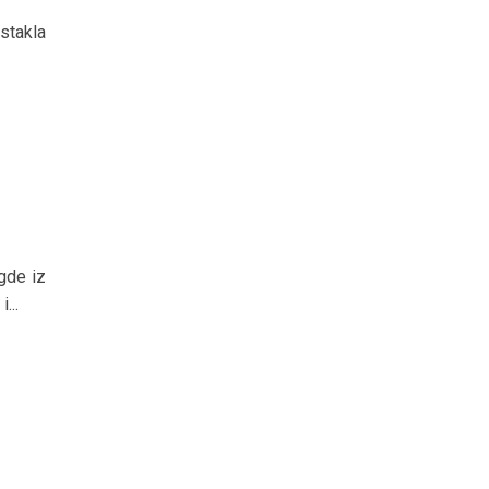
stakla
gde iz
...