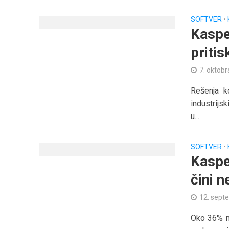
SOFTVER
•
Kaspe
pritis
7. oktobr
Rešenja k
industrijs
u...
SOFTVER
•
Kaspe
čini 
12. sept
Oko 36% ma