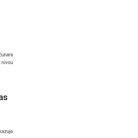
čunara
 nivou
as
kazuje