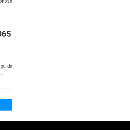
donose
365
ogu da
..