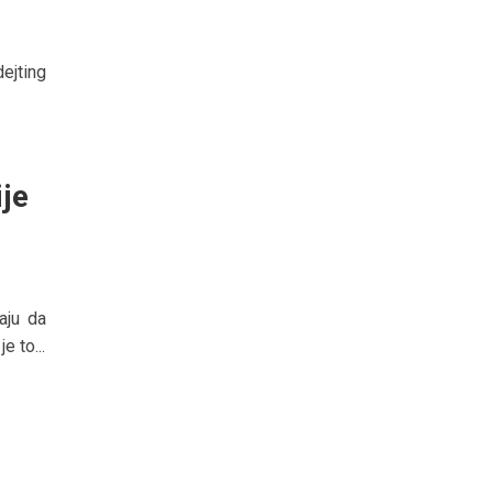
ejting
je
aju da
 to...