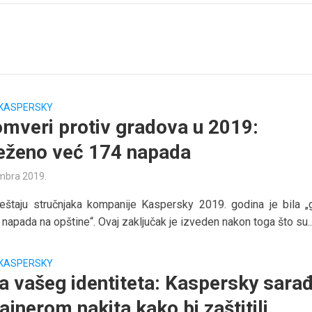
KASPERSKY
mveri protiv gradova u 2019:
eženo već 174 napada
mbra 2019.
eštaju stručnjaka kompanije Kaspersky 2019. godina je bila „
napada na opštine“. Ovaj zaključak je izveden nakon toga što su..
KASPERSKY
ta vašeg identiteta: Kaspersky sara
ajnerom nakita kako bi zaštitili