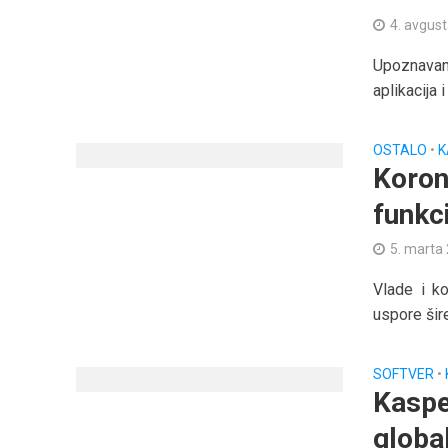
4. avgus
Upoznavanj
aplikacija 
OSTALO
•
K
Koron
funkc
5. marta
Vlade i k
uspore šir
SOFTVER
•
Kaspe
globa