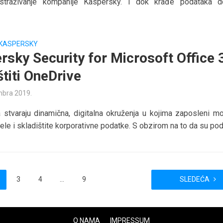
straživanje kompanije Kaspersky. I dok krađe podataka 
KASPERSKY
rsky Security for Microsoft Office 
štiti OneDrive
mbra 2019.
 stvaraju dinamična, digitalna okruženja u kojima zaposleni m
ele i skladištite korporativne podatke. S obzirom na to da su pod.
3
4
…
9
SLEDEĆA
O NAMA
IMPRESSUM