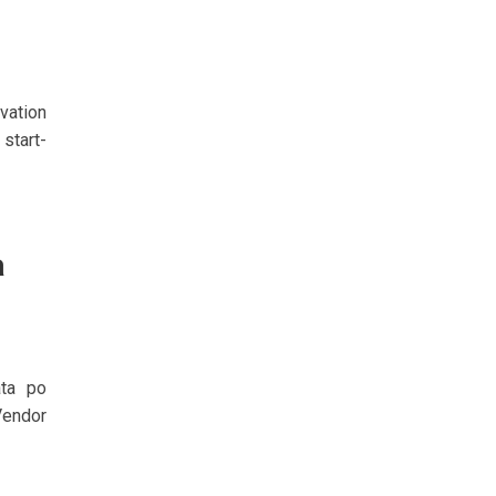
vation
start-
a
ata po
Vendor