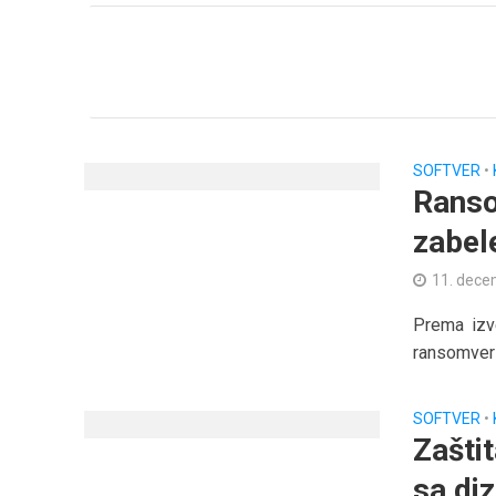
SOFTVER
•
Ranso
zabel
11. dece
Prema izv
ransomver 
SOFTVER
•
Zašti
sa diz