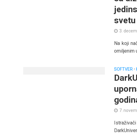
jedin
svetu
3. decem
Na koji na
omiljenim u
SOFTVER
•
DarkU
uporn
godin
7. novem
Istraživač
DarkUniver