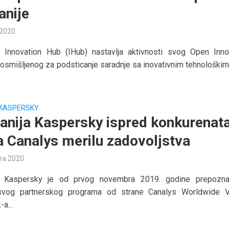
nije
 2020.
 Innovation Hub (IHub) nastavlja aktivnosti svog Open Inno
osmišljenog za podsticanje saradnje sa inovativnim tehnološkim 
KASPERSKY
nija Kaspersky ispred konkurenat
 Canalys merilu zadovoljstva
ra 2020.
a Kaspersky je od prvog novembra 2019. godine prepozn
 svog partnerskog programa od strane Canalys Worldwide 
a...