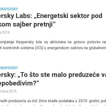
KASPERSKY
rsky Labs: „Energetski sektor pod
kom sajber pretnji“
a 2019.
ompanije Kaspersky bila su aktivirana na gotovo polovini ra
kih kontrolnih sistema (ICS) u energetskom sektoru na globalnom
KASPERSKY
rsky: „To što ste malo preduzeće v
nepobedivim?“
embra 2019.
lih preduzeća su bili žrtve krađe podataka u 2019. godini, po