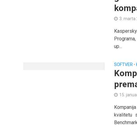
kompa
3. marta
Kaspersky
Programa, 
up...
SOFTVER
•
Kompa
prema
15. janua
Kompanij
kvalitetu
Benchmark-