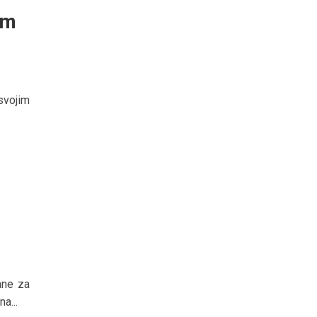
om
 svojim
ane za
a...