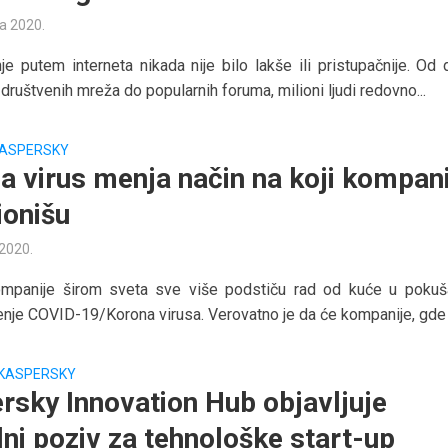
ta 2020.
e putem interneta nikada nije bilo lakše ili pristupačnije. Od d
i društvenih mreža do popularnih foruma, milioni ljudi redovno...
ASPERSKY
a virus menja način na koji kompani
ionišu
 2020.
ompanije širom sveta sve više podstiču rad od kuće u pokuš
enje COVID-19/Korona virusa. Verovatno je da će kompanije, gde je
KASPERSKY
rsky Innovation Hub objavljuje
lni poziv za tehnološke start-up