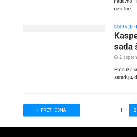
nedavno i
ozbiljne...
SOFTVER
•
Kaspe
sada 
2. septe
Preduzeća
sarađuju, d
PRETHODNA
1
2