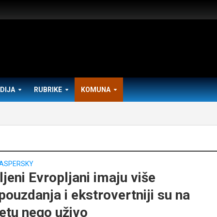
DIJA
RUBRIKE
KOMUNA
ASPERSKY
jeni Evropljani imaju više
ouzdanja i ekstrovertniji su na
netu nego uživo