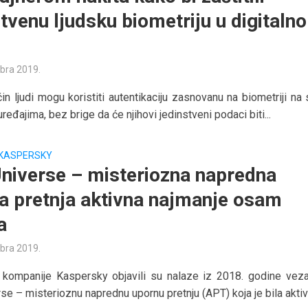
stvenu ljudsku biometriju u digitaln
bra 2019.
čin ljudi mogu koristiti autentikaciju zasnovanu na biometriji na
ređajima, bez brige da će njihovi jedinstveni podaci biti...
KASPERSKY
niverse – misteriozna napredna
a pretnja aktivna najmanje osam
a
bra 2019.
i kompanije Kaspersky objavili su nalaze iz 2018. godine vez
se – misterioznu naprednu upornu pretnju (APT) koja je bila aktivn