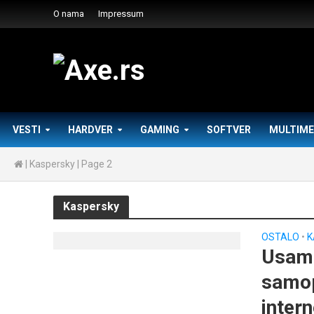
O nama
Impressum
VESTI
HARDVER
GAMING
SOFTVER
MULTIME
|
Kaspersky
|
Page 2
Kaspersky
OSTALO
•
K
Usaml
samop
inter