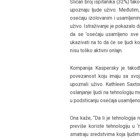
Sličan broj ispitanika (32%) ta
upoznaju ljude uživo. Međutim
osećaju izolovanim i usamljeni
uživo. Istraživanje je pokazalo 
da se ‘osećaju usamljeno sve 
ukazivati na to da će se ljudi k
nisu toliko aktivni onlajn.
Kompanija Kaspersky je takođ
povezanost koju imaju sa svoji
upoznali uživo. Kathleen Saxt
oslanjanje ljudi na tehnologiju
u podsticanju osećaja usamljeno
Ona kaže, “Da li je tehnologija
previše koriste tehnologiju u 
smatraju sredstvima koja ljud