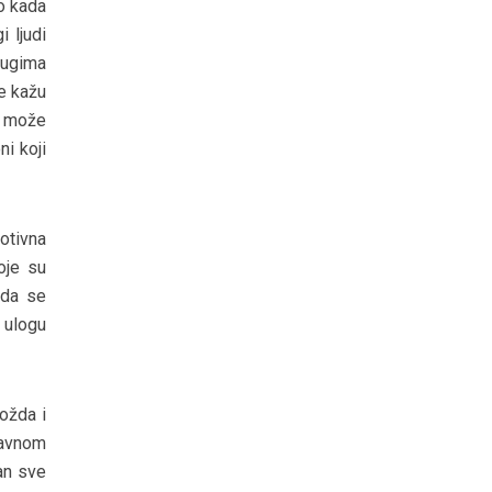
o kada
 ljudi
rugima
me kažu
o može
ni koji
otivna
oje su
 da se
u ulogu
ožda i
lavnom
an sve