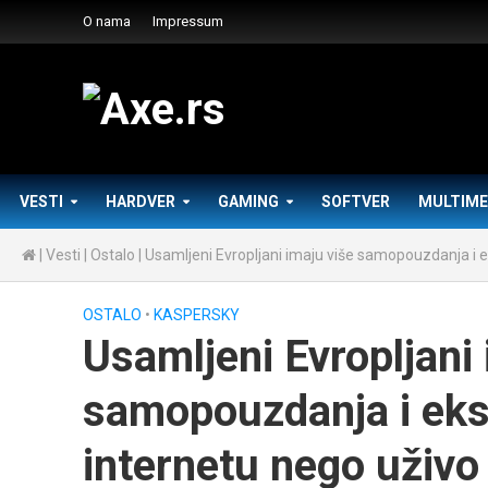
O nama
Impressum
VESTI
HARDVER
GAMING
SOFTVER
MULTIME
|
Vesti
|
Ostalo
|
Usamljeni Evropljani imaju više samopouzdanja i ek
OSTALO
•
KASPERSKY
Usamljeni Evropljani 
samopouzdanja i ekst
internetu nego uživo