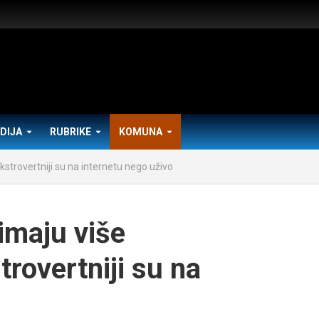
DIJA
RUBRIKE
KOMUNA
strovertniji su na internetu nego uživo
imaju više
rovertniji su na