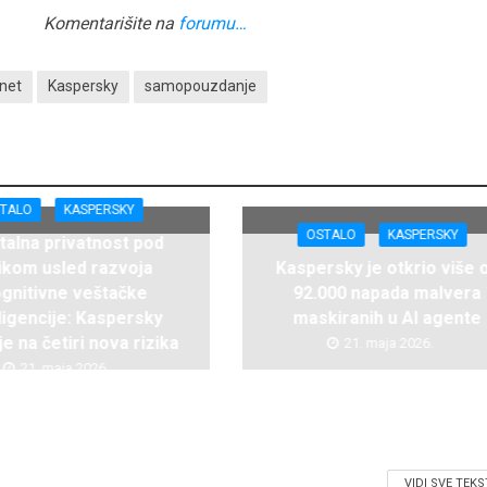
Komentarišite na
forumu…
rnet
Kaspersky
samopouzdanje
TALO
KASPERSKY
OSTALO
KASPERSKY
alna privatnost pod
zikom usled razvoja
Kaspersky je otkrio više 
gnitivne veštačke
92.000 napada malvera
ligencije: Kaspersky
maskiranih u AI agente
e na četiri nova rizika
21. maja 2026.
21. maja 2026.
VIDI SVE TEK