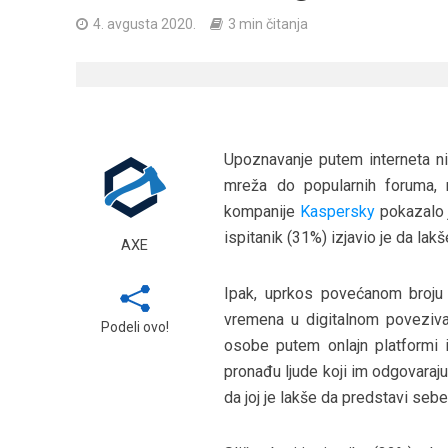
4. avgusta 2020.
3 min čitanja
Upoznavanje putem interneta nika
mreža do popularnih foruma, mi
kompanije
Kaspersky
pokazalo j
ispitanik (31%) izjavio je da lakš
AXE
Ipak, uprkos povećanom broju 
vremena u digitalnom poveziva
Podeli ovo!
osobe putem onlajn platformi
pronađu ljude koji im odgovaraj
da joj je lakše da predstavi seb