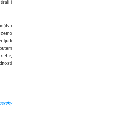
rali i
noštvo
uzetno
 ljudi
 putem
 sebe,
ednosti
persky