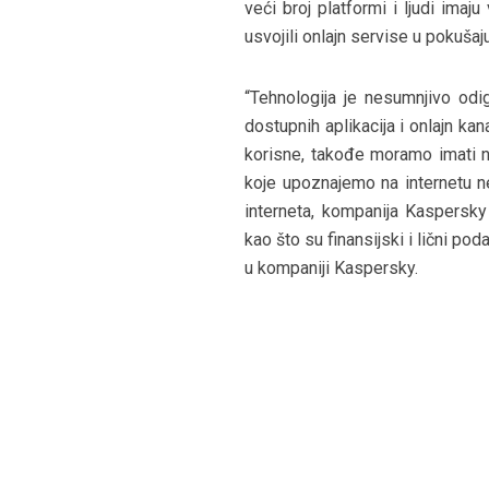
veći broj platformi i ljudi ima
usvojili onlajn servise u pokuša
“Tehnologija je nesumnjivo odig
dostupnih aplikacija i onlajn k
korisne, takođe moramo imati na
koje upoznajemo na internetu n
interneta, kompanija Kaspersky 
kao što su finansijski i lični p
u kompaniji Kaspersky.