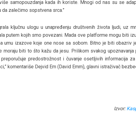
ju više samopouzdanja kada ih koriste. Mnogi od nas su se adapti
ju da zalečimo sopstvena srca.”
rala ključnu ulogu u unapređenju društvenih života ljudi, uz m
anala putem kojih smo povezani. Mada ove platforme mogu biti iz
 umu izazove koje one nose sa sobom. Bitno je biti obazriv jer
e moraju biti to što kažu da jesu. Prilikom svakog upoznavanja
preporučuje predostrožnost i čuvanje osetljivih informacija za
odaci,” komentariše Dejvid Em (David Emm), glavni istraživač bezb
Izvor:
Kas