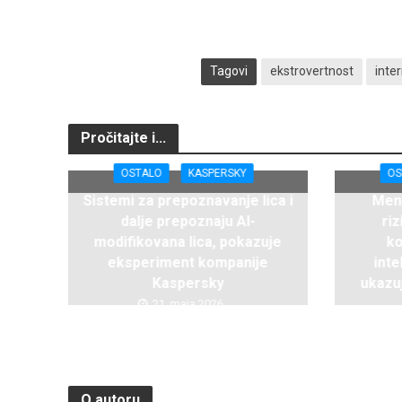
Tagovi
ekstrovertnost
inte
Pročitajte i...
OSTALO
KASPERSKY
OS
Sistemi za prepoznavanje lica i
Ment
dalje prepoznaju AI-
ri
modifikovana lica, pokazuje
ko
eksperiment kompanije
inte
Kaspersky
ukazuj
21. maja 2026.
O autoru