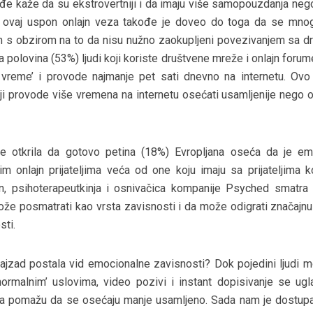
kođe kaže da su ekstrovertniji i da imaju više samopouzdanja neg
, ovaj uspon onlajn veza takođe je doveo do toga da se mnogi
m s obzirom na to da nisu nužno zaokupljeni povezivanjem sa d
da polovina (53%) ljudi koji koriste društvene mreže i onlajn foru
vreme’ i provode najmanje pet sati dnevno na internetu. Ov
oji provode više vremena na internetu osećati usamljenije nego o
e otkrila da gotovo petina (18%) Evropljana oseća da je em
m onlajn prijateljima veća od one koju imaju sa prijateljima k
on, psihoterapeutkinja i osnivačica kompanije Psyched smatra
 može posmatrati kao vrsta zavisnosti i da može odigrati značajn
sti.
 najzad postala vid emocionalne zavisnosti? Dok pojedini ljudi m
‘normalnim’ uslovima, video pozivi i instant dopisivanje se ug
ima pomažu da se osećaju manje usamljeno. Sada nam je dostup