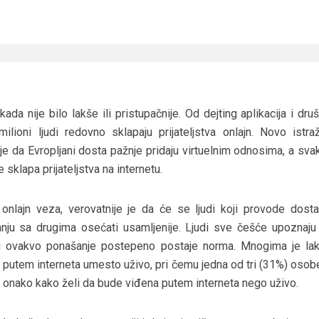
da nije bilo lakše ili pristupačnije. Od dejting aplikacija i dru
lioni ljudi redovno sklapaju prijateljstva onlajn. Novo istraž
e da Evropljani dosta pažnje pridaju virtuelnim odnosima, a svak
e sklapa prijateljstva na internetu.
onlajn veza, verovatnije je da će se ljudi koji provode dost
nju sa drugima osećati usamljenije. Ljudi sve češće upoznaju
 i ovakvo ponašanje postepeno postaje norma. Mnogima je la
u putem interneta umesto uživo, pri čemu jedna od tri (31%) osob
e onako kako želi da bude viđena putem interneta nego uživo.