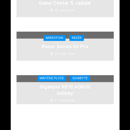
Game Centar 5. radnja!
31. jula 2026.
MIKROFONI
RAZER
Razer Seiren V3 Pro
29. jula 2026.
MATIČNE PLOČE
GIGABYTE
Gigabyte X870 AORUS
Infinity
17. jula 2026.