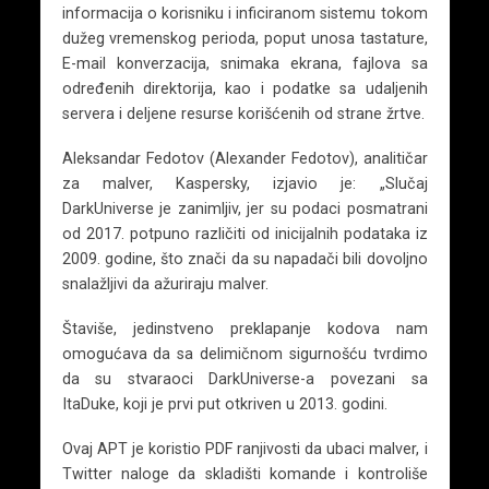
informacija o korisniku i inficiranom sistemu tokom
dužeg vremenskog perioda, poput unosa tastature,
E-mail konverzacija, snimaka ekrana, fajlova sa
određenih direktorija, kao i podatke sa udaljenih
servera i deljene resurse korišćenih od strane žrtve.
Aleksandar Fedotov (Alexander Fedotov), analitičar
za malver, Kaspersky, izjavio je: „Slučaj
DarkUniverse je zanimljiv, jer su podaci posmatrani
od 2017. potpuno različiti od inicijalnih podataka iz
2009. godine, što znači da su napadači bili dovoljno
snalažljivi da ažuriraju malver.
Štaviše, jedinstveno preklapanje kodova nam
omogućava da sa delimičnom sigurnošću tvrdimo
da su stvaraoci DarkUniverse-a povezani sa
ItaDuke, koji je prvi put otkriven u 2013. godini.
Ovaj APT je koristio PDF ranjivosti da ubaci malver, i
Twitter naloge da skladišti komande i kontroliše