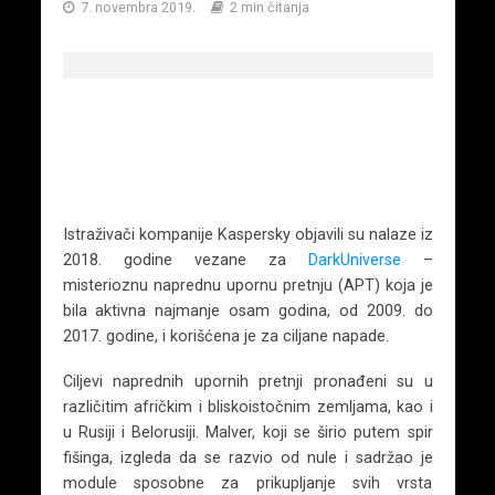
7. novembra 2019.
2 min čitanja
Istraživači kompanije Kaspersky objavili su nalaze iz
2018. godine vezane za
DarkUniverse
–
misterioznu naprednu upornu pretnju (APT) koja je
bila aktivna najmanje osam godina, od 2009. do
2017. godine, i korišćena je za ciljane napade.
Ciljevi naprednih upornih pretnji pronađeni su u
različitim afričkim i bliskoistočnim zemljama, kao i
u Rusiji i Belorusiji. Malver, koji se širio putem spir
fišinga, izgleda da se razvio od nule i sadržao je
module sposobne za prikupljanje svih vrsta