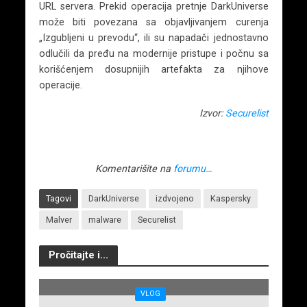
URL servera. Prekid operacija pretnje DarkUniverse
može biti povezana sa objavljivanjem curenja
„Izgubljeni u prevodu“, ili su napadači jednostavno
odlučili da pređu na modernije pristupe i počnu sa
korišćenjem dosupnijih artefakta za njihove
operacije.
Izvor:
Securelist
Komentarišite na
forumu…
Tagovi
DarkUniverse
izdvojeno
Kaspersky
Malver
malware
Securelist
Pročitajte i...
VLOG