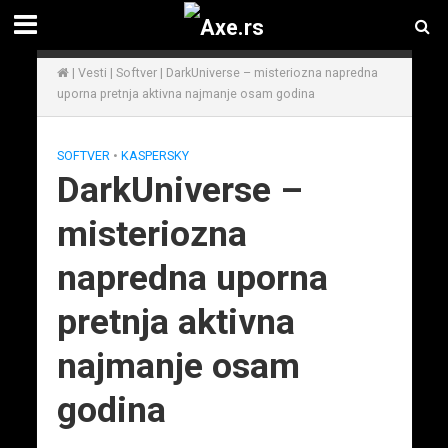
|
Vesti
|
Softver
|
DarkUniverse – misteriozna napredna
uporna pretnja aktivna najmanje osam godina
SOFTVER
•
KASPERSKY
DarkUniverse –
misteriozna
napredna uporna
pretnja aktivna
najmanje osam
godina