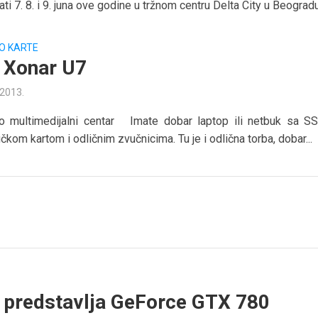
ti 7. 8. i 9. juna ove godine u tržnom centru Delta City u Beogradu.
EO KARTE
 Xonar U7
 2013.
o multimedijalni centar Imate dobar laptop ili netbuk sa S
čkom kartom i odličnim zvučnicima. Tu je i odlična torba, dobar...
predstavlja GeForce GTX 780