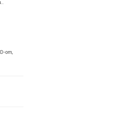
..
SD-om,