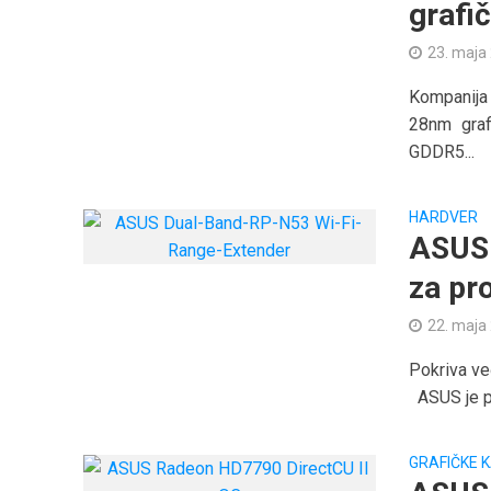
grafi
23. maja
Kompanija 
28nm gra
GDDR5...
HARDVER
ASUS 
za pr
22. maja
Pokriva ve
ASUS je pr
GRAFIČKE 