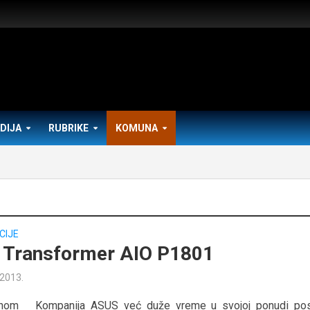
DIJA
RUBRIKE
KOMUNA
CIJE
Transformer AIO P1801
 2013.
dnom Kompanija ASUS već duže vreme u svojoj ponudi po