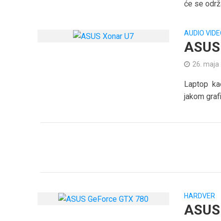
će se održa
AUDIO VID
ASUS
26. maja
Laptop ka
jakom grafi
HARDVER
ASUS 