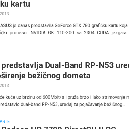
čku kartu
 2013.
ASUS je danas predstavila GeForce GTX 780 grafičku kartu koja 
fički procesor NVIDIA GK 110-300 sa 2304 CUDA jezgara
predstavlja Dual-Band RP-N53 ure
oširenje bežičnog dometa
 2013.
će kuće uz brzinu od 600Mbit/s i pruža brzo i lako strimovanje 
edstavio dual-band RP-N53, uređaj za pojačavanje bežičnog...
KARTE