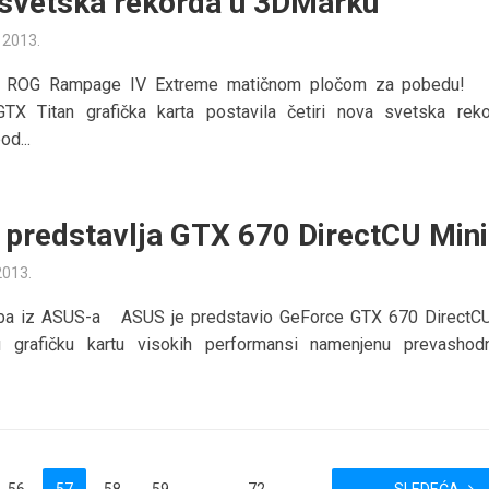
i svetska rekorda u 3DMarku
a 2013.
a ROG Rampage IV Extreme matičnom pločom za pobedu!
TX Titan grafička karta postavila četiri nova svetska rek
d...
predstavlja GTX 670 DirectCU Mini
 2013.
a iz ASUS-a ASUS je predstavio GeForce GTX 670 DirectCU
 grafičku kartu visokih performansi namenjenu prevasho