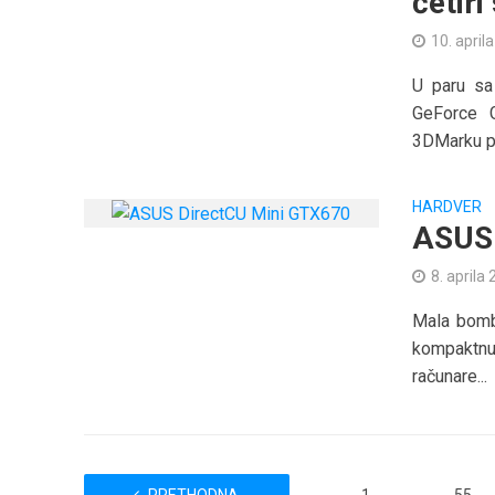
četir
10. april
U paru s
GeForce G
3DMarku po
HARDVER
ASUS 
8. aprila
Mala bomb
kompaktnu
računare...