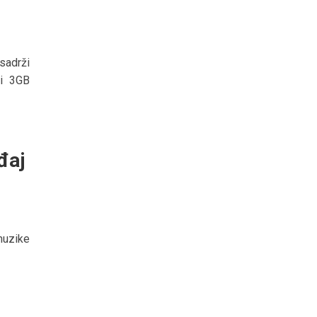
sadrži
 i 3GB
đaj
muzike