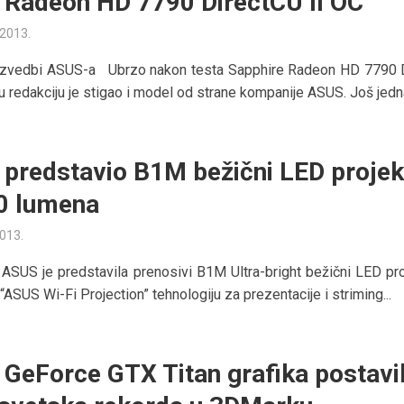
Radeon HD 7790 DirectCU II OC
 2013.
 izvedbi ASUS-a Ubrzo nakon testa Sapphire Radeon HD 7790
u redakciju je stigao i model od strane kompanije ASUS. Još jedna
predstavio B1M bežični LED projek
0 lumena
2013.
ASUS je predstavila prenosivi B1M Ultra-bright bežični LED pro
 “ASUS Wi-Fi Projection” tehnologiju za prezentacije i striming...
GeForce GTX Titan grafika postavi