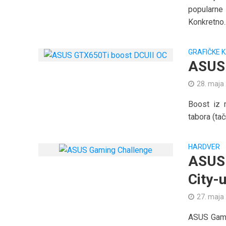
popularne
Konkretno..
GRAFIČKE 
ASUS 
28. maja
Boost iz 
tabora (tač
HARDVER
ASUS 
City-
27. maja
ASUS Gamin