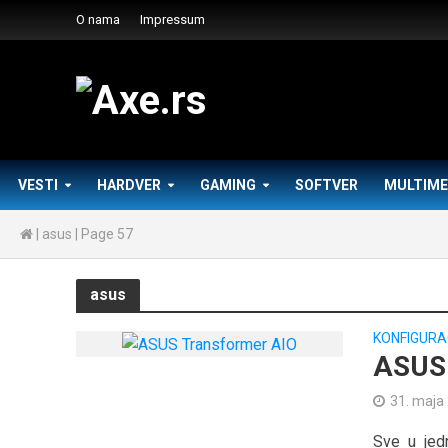
O nama
Impressum
VESTI
HARDVER
GAMING
SOFTVER
MULTIME
|
asus
|
Page 57
asus
KONFIGURA
ASUS 
31. maja
Sve u je