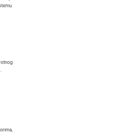
stemu.
rotnog
.
orima,