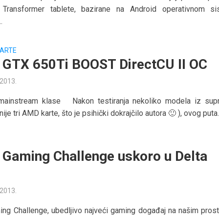
 Transformer tablete, bazirane na Android operativnom si
.
KARTE
GTX 650Ti BOOST DirectCU II OC
 2013.
mainstream klase Nakon testiranja nekoliko modela iz sup
nije tri AMD karte, što je psihički dokrajčilo autora 🙂 ), ovog puta..
Gaming Challenge uskoro u Delta
u
 2013.
g Challenge, ubedljivo najveći gaming događaj na našim prost