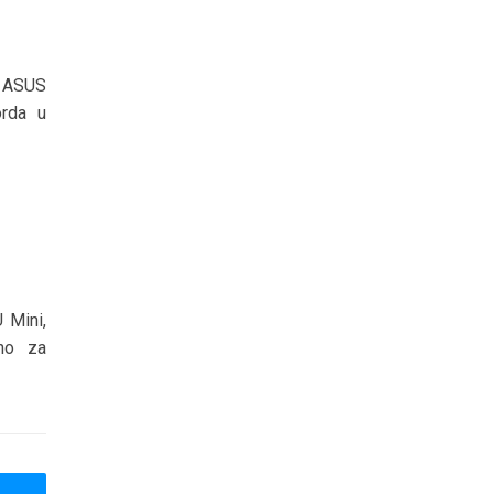
 ASUS
orda u
 Mini,
dno za