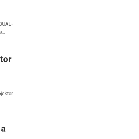
 DUAL-
...
tor
jektor
la