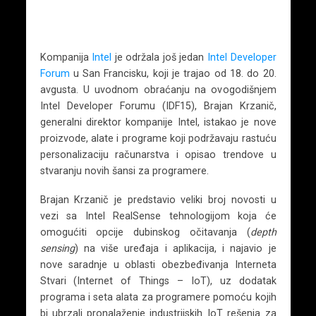
Kompanija
Intel
je održala još jedan
Intel Developer
Forum
u San Francisku, koji je trajao od 18. do 20.
avgusta. U uvodnom obraćanju na ovogodišnjem
Intel Developer Forumu (IDF15), Brajan Krzanič,
generalni direktor kompanije Intel, istakao je nove
proizvode, alate i programe koji podržavaju rastuću
personalizaciju računarstva i opisao trendove u
stvaranju novih šansi za programere.
Brajan Krzanič je predstavio veliki broj novosti u
vezi sa Intel RealSense tehnologijom koja će
omogućiti opcije dubinskog očitavanja (
depth
sensing
) na više uređaja i aplikacija, i najavio je
nove saradnje u oblasti obezbeđivanja Interneta
Stvari (Internet of Things – IoT), uz dodatak
programa i seta alata za programere pomoću kojih
bi ubrzali pronalaženje industrijskih IoT rešenja za