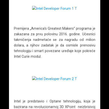
Premijera „America’s Greatest Makers“ programa je
zakazana za prvu polovinu 2016. godine. Učesnici
takmičenja nadmetaće se za nagradu od milion
dolara, a njihov zadatak je da osmisle prenosivu
tehnologiju i smart povezane uređaje koje pokreće
Intel Curie modul.
Intel je predstavio i Optane tehnologiju, koja je
bazirana na revolucionarnoj 3D XPoint neizbrisivoj