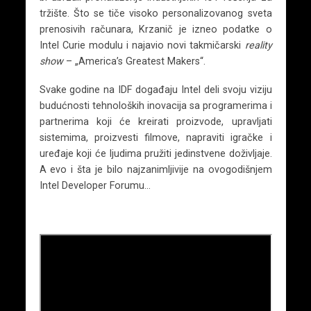
tržište. Što se tiče visoko personalizovanog sveta
prenosivih računara, Krzanič je izneo podatke o
Intel Curie modulu i najavio novi takmičarski
reality
show
– „America’s Greatest Makers“.
Svake godine na IDF događaju Intel deli svoju viziju
budućnosti tehnoloških inovacija sa programerima i
partnerima koji će kreirati proizvode, upravljati
sistemima, proizvesti filmove, napraviti igračke i
uređaje koji će ljudima pružiti jedinstvene doživljaje.
A evo i šta je bilo najzanimljivije na ovogodišnjem
Intel Developer Forumu…