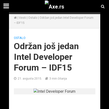
|
Vesti
|
Ostalo
|
Održan još jedan Intel Developer Forum
– IDF15
OSTALO
Održan još jedan
Intel Developer
Forum – IDF15
21. avgusta 2015.
3 min čitanja