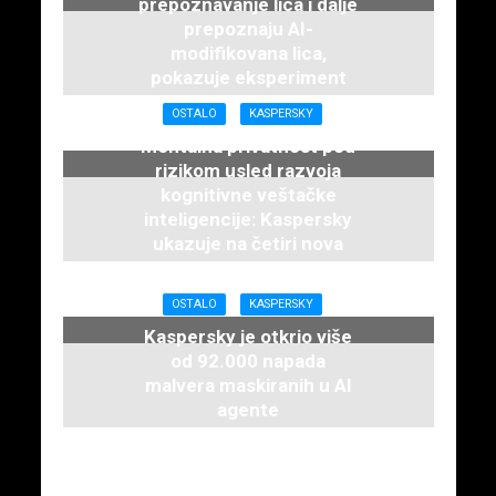
prepoznavanje lica i dalje
prepoznaju AI-
modifikovana lica,
pokazuje eksperiment
kompanije Kaspersky
OSTALO
KASPERSKY
21. maja 2026.
Mentalna privatnost pod
rizikom usled razvoja
kognitivne veštačke
inteligencije: Kaspersky
ukazuje na četiri nova
rizika
21. maja 2026.
OSTALO
KASPERSKY
Kaspersky je otkrio više
od 92.000 napada
malvera maskiranih u AI
agente
21. maja 2026.