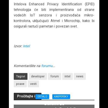
Intelova Enhanced Privacy Identification (EPID)
tehnologija će biti implementirana od strane
vodećih IoT senzora i proizvođača mikro-
kontrolora, uključujući Atmel i Microchip, kako bi
osigurali rastući pametan i povezan svet.
Izvor:
Intel
Komentarišite na
forumu
…
Tagovi
developer
forum
intel
news
pcaxe
vesti
Pročitajte i...
OSTALO
KASPERSKY
Sistemi za