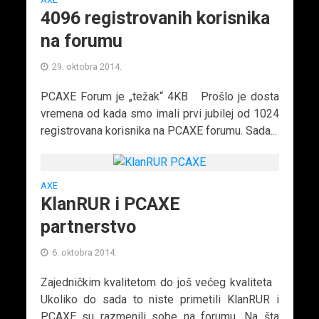
4096 registrovanih korisnika
na forumu
29. oktobra 2014.
PCAXE Forum je „težak“ 4KB Prošlo je dosta
vremena od kada smo imali prvi jubilej od 1024
registrovana korisnika na PCAXE forumu. Sada...
AXE
KlanRUR i PCAXE
partnerstvo
6. oktobra 2014.
Zajedničkim kvalitetom do još većeg kvaliteta
Ukoliko do sada to niste primetili KlanRUR i
PCAXE su razmenili sobe na forumu. Na šta