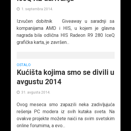
1. septembra 2014.
Izvučen dobitnik Giveaway u saradnji sa
kompanijama AMD i HIS, u kojem je glavna
nagrada bila odlična HIS Radeon R9 280 IceQ
grafička karta, je završen...
OSTALO
Kućišta kojima smo se divili u
avgustu 2014
31. avgusta 2014.
Ovog meseca smo zapazili neka zadivljujuća
rešenja PC modera iz svih kutaka sveta. Na
ovakve projekte možete naići na svim svetskim
online forumima, a evo...