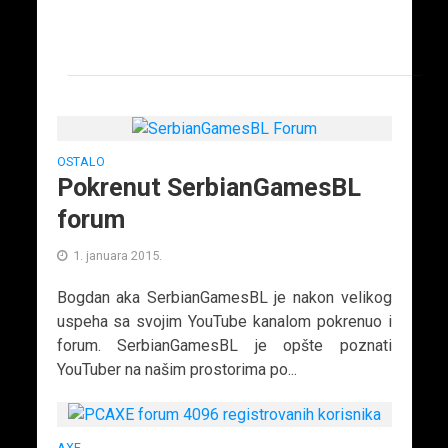
OSTALO
Pokrenut SerbianGamesBL
forum
1. januara 2015.
Bogdan aka SerbianGamesBL je nakon velikog
uspeha sa svojim YouTube kanalom pokrenuo i
forum. SerbianGamesBL je opšte poznati
YouTuber na našim prostorima po...
AXE