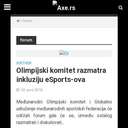
|
forum
forum
SOFTVER
Olimpijski komitet razmatra
inkluziju eSports-ova
28. juna 2018.
Međunarodni Olimpijski komitet i Globalno
udruženje međunarodnih sportskih federacija će
održati forum gde će se, između ostalog
razmatrati i diskutovati...