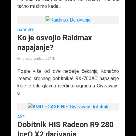
tačno mislimo kada...
HARDVER
Ko je osvojio Raidmax
napajanje?
5. septembra 2014.
Posle više od dve nedelje čekanja, konačno
imamo srećnog dobitnika! RX-700AC napajanje
koje je bilo glavna i jedina nagrada u Giveaway-
u...
AXE
Dobitnik HIS Radeon R9 280
IceQ X2 darivanja