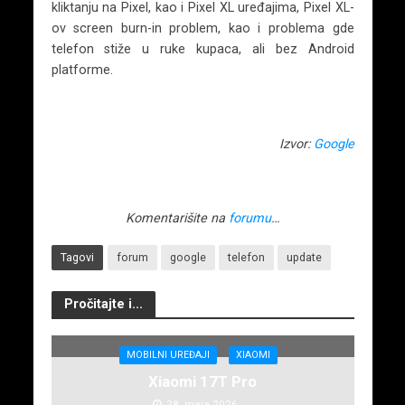
kliktanju na Pixel, kao i Pixel XL uređajima, Pixel XL-
ov screen burn-in problem, kao i problema gde
telefon stiže u ruke kupaca, ali bez Android
platforme.
Izvor:
Google
Komentarišite na
forumu
…
Tagovi
forum
google
telefon
update
Pročitajte i...
MOBILNI UREĐAJI
XIAOMI
Xiaomi 17T Pro
28. maja 2026.