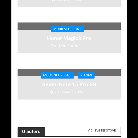
MOBILNI UREĐAJI
Honor Magic8 Pro
6. februara 2026.
MOBILNI UREĐAJI
XIAOMI
Redmi Note 15 Pro 5G
20. januara 2026.
VIDI SVE TEKSTOVE
O autoru