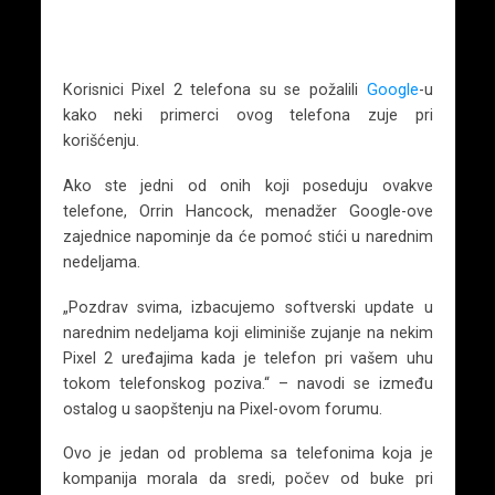
Korisnici Pixel 2 telefona su se požalili
Google
-u
kako neki primerci ovog telefona zuje pri
korišćenju.
Ako ste jedni od onih koji poseduju ovakve
telefone, Orrin Hancock, menadžer Google-ove
zajednice napominje da će pomoć stići u narednim
nedeljama.
„Pozdrav svima, izbacujemo softverski update u
narednim nedeljama koji eliminiše zujanje na nekim
Pixel 2 uređajima kada je telefon pri vašem uhu
tokom telefonskog poziva.“ – navodi se između
ostalog u saopštenju na Pixel-ovom forumu.
Ovo je jedan od problema sa telefonima koja je
kompanija morala da sredi, počev od buke pri