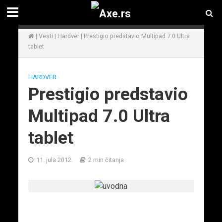
|
Vesti
|
Hardver
|
Prestigio predstavio Multipad 7.0 Ultra
tablet
HARDVER
Prestigio predstavio
Multipad 7.0 Ultra
tablet
11. jula 2012.
2 min čitanja