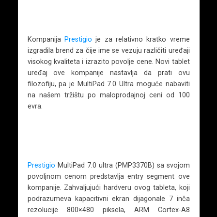
Kompanija
Prestigio
je za relativno kratko vreme
izgradila brend za čije ime se vezuju različiti uređaji
visokog kvaliteta i izrazito povolje cene. Novi tablet
uređaj ove kompanije nastavlja da prati ovu
filozofiju, pa je MultiPad 7.0 Ultra moguće nabaviti
na našem tržištu po maloprodajnoj ceni od 100
evra.
Prestigio
MultiPad 7.0 ultra (PMP3370B) sa svojom
povoljnom cenom predstavlja entry segment ove
kompanije. Zahvaljujući hardveru ovog tableta, koji
podrazumeva kapacitivni ekran dijagonale 7 inča
rezolucije 800×480 piksela, ARM Cortex-A8