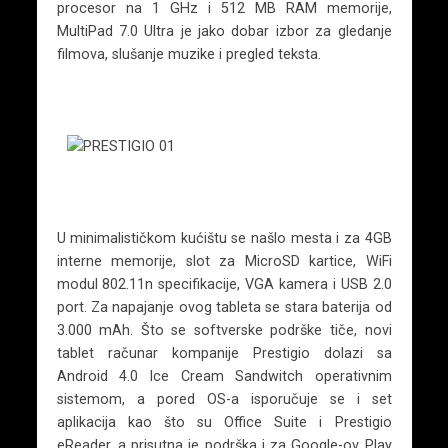
procesor na 1 GHz i 512 MB RAM memorije,
MultiPad 7.0 Ultra je jako dobar izbor za gledanje
filmova, slušanje muzike i pregled teksta.
U minimalističkom kućištu se našlo mesta i za 4GB
interne memorije, slot za MicroSD kartice, WiFi
modul 802.11n specifikacije, VGA kamera i USB 2.0
port. Za napajanje ovog tableta se stara baterija od
3.000 mAh. Što se softverske podrške tiče, novi
tablet računar kompanije Prestigio dolazi sa
Android 4.0 Ice Cream Sandwitch operativnim
sistemom, a pored OS-a isporučuje se i set
aplikacija kao što su Office Suite i Prestigio
eReader, a prisutna je podrška i za Google-ov Play