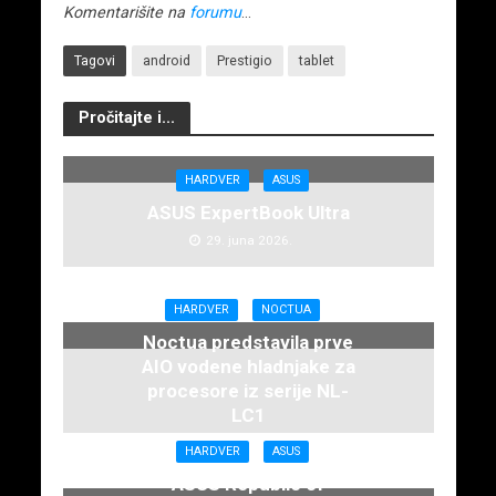
Komentarišite na
forumu
…
Tagovi
android
Prestigio
tablet
Pročitajte i...
HARDVER
ASUS
ASUS ExpertBook Ultra
29. juna 2026.
HARDVER
NOCTUA
Noctua predstavila prve
AIO vodene hladnjake za
procesore iz serije NL-
LC1
16. juna 2026.
HARDVER
ASUS
ASUS Republic of