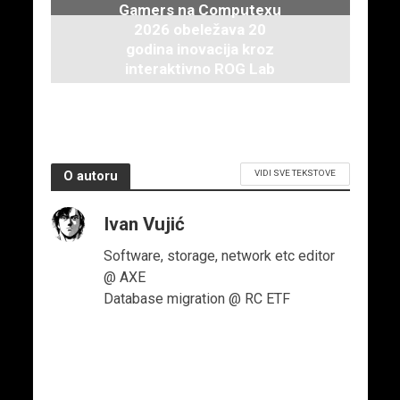
Gamers na Computexu
2026 obeležava 20
godina inovacija kroz
interaktivno ROG Lab
iskustvo
3. juna 2026.
VIDI SVE TEKSTOVE
O autoru
Ivan Vujić
Software, storage, network etc editor
@ AXE
Database migration @ RC ETF