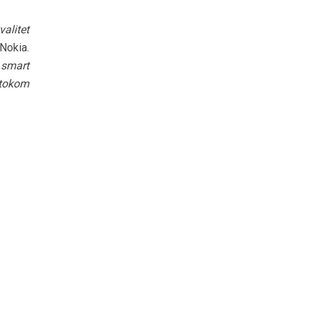
alitet
 Nokia.
 smart
 tokom