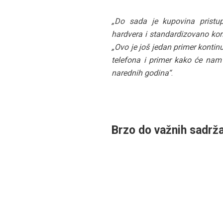
„Do sada je kupovina pristup
hardvera i standardizovano kor
„Ovo je još jedan primer konti
telefona i primer kako će nam
narednih godina“
.
Brzo do važnih sadrža