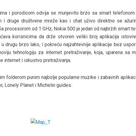
ljima i porodicom odvija se munjevito brzo sa smart telefonom
 i druge društvene mreže kao i chat uživo direktno se ažurir
a procesorom od 1 GHz, Nokia 500 je jedan od najbržih smart te
ćava korisnicima da drže otvoren veliki broj aplikacija istovr
e u drugu brzo lako, i pokreću najzahtevnije aplikacije bez uspo
oviju tehnologiju za internet pretraživanje, koja, uparena sa 
internet i iskustvo pretraživanja.
nim folderom punim najbolje popularne muzike i zabavnih aplikaci
, Lonely Planet i Michelin guides.