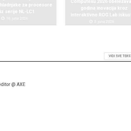
Computexu 2026 obeležava
hladnjake za procesore
godina inovacija kroz
iz serije NL-LC1
interaktivno ROG Lab iskus
16. juna 2026.
3. juna 2026.
VIDI SVE TEK
editor @ AXE