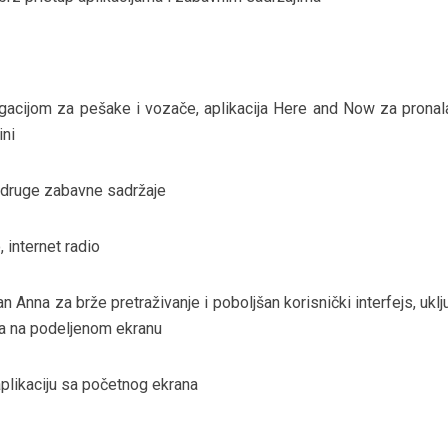
acijom za pešake i vozače, aplikacija Here and Now za pronal
ini
 i druge zabavne sadržaje
, internet radio
 Anna za brže pretraživanje i poboljšan korisnički interfejs, uklj
ka na podeljenom ekranu
plikaciju sa početnog ekrana