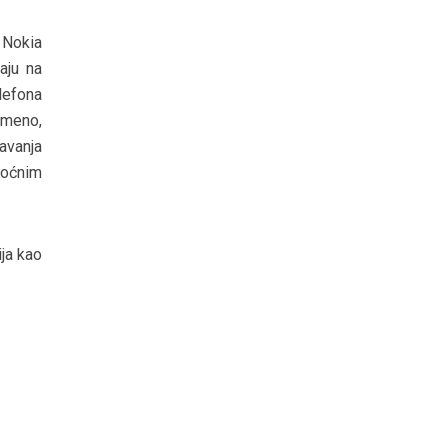
 Nokia
aju na
lefona
emeno,
ravanja
moćnim
ja kao