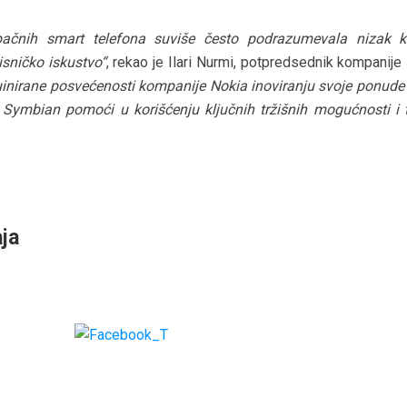
ačnih smart telefona suviše često podrazumevala nizak kv
isničko iskustvo“
, rekao je Ilari Nurmi, potpredsednik kompanije
nuinirane posvećenosti kompanije Nokia inoviranju svoje ponude
 Symbian pomoći u korišćenju ključnih tržišnih mogućnosti i
ja