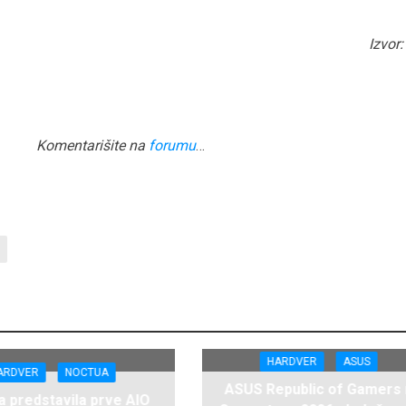
Izvor
Komentarišite na
forumu
…
HARDVER
ASUS
ARDVER
NOCTUA
ASUS Republic of Gamers
 predstavila prve AIO