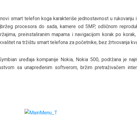
, novi smart telefon koga karakteriše jednostavnost u rukovanju 
najbržeg procesora do sada, kamere od 5MP, odličnom reprodu
žajima, preinstaliranim mapama i navigacijom korak po korak,
kvalitet na tržištu smart telefona za početnike, bez žrtvovanja kva
 Symbian uređaja kompanije Nokia, Nokia 500, podržana je najn
ustvom sa unapređenim softverom, bržim pretraživačem inter