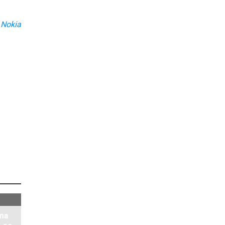
:
Nokia
 na