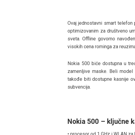
Ovaj jednostavni smart telefon 
optimizovanim za društveno umre
sveta. Offline govorno navođe
visokih cena rominga za reuzim
Nokia 500 biće dostupna u treće
zamenljive maske. Beli model
takođe biti dostupne kasnije o
subvencija.
Nokia 500 – ključne k
• procesor od 1 GHz i WLAN za b