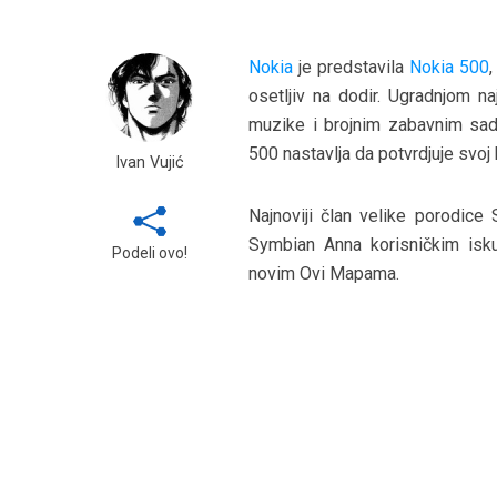
Nokia
je predstavila
Nokia 500
osetljiv na dodir. Ugradnjom 
muzike i brojnim zabavnim sadr
500 nastavlja da potvrdjuje svoj 
Ivan Vujić
Najnoviji član velike porodice
Symbian Anna korisničkim isk
Podeli ovo!
novim Ovi Mapama.