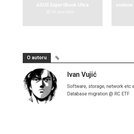
ASUS ExpertBook Ultra
vodene 
29. juna 2026.
O autoru
Ivan Vujić
Software, storage, network etc 
Database migration @ RC ETF