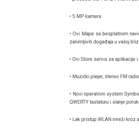
• 5 MP kamera
• Ovi Mape sa besplatnom navig
zanimljivih događaja u vašoj bliz
• Ovi Store servis za aplikacije
• Muzički plejer, stereo FM radio
• Novi operativni system Symbian
QWERTY tastaturu i slanje poru
• Lak pristup WLAN mreži kroz a