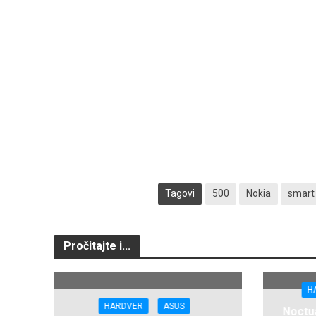
Tagovi
500
Nokia
smart
Pročitajte i...
H
HARDVER
ASUS
Noctua