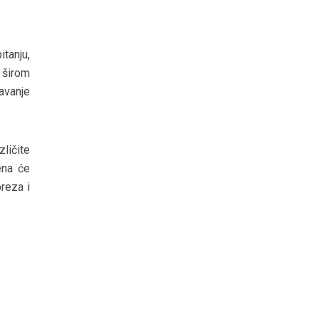
tanju,
 širom
avanje
ličite
ena će
reza i