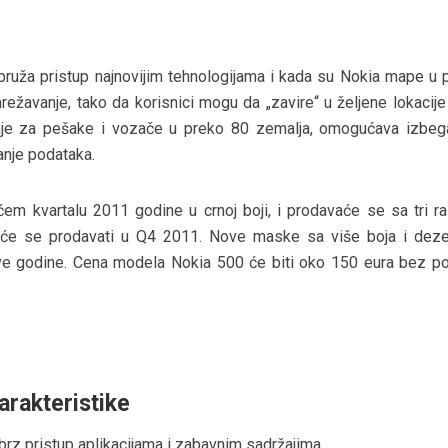
pruža pristup najnovijim tehnologijama i kada su Nokia mape u pi
žavanje, tako da korisnici mogu da „zavire“ u željene lokacije
nje za pešake i vozače u preko 80 zemalja, omogućava izbeg
anje podataka.
m kvartalu 2011 godine u crnoj boji, i prodavaće se sa tri raz
 će se prodavati u Q4 2011. Nove maske sa više boja i dez
ve godine. Cena modela Nokia 500 će biti oko 150 eura bez po
arakteristike
rz pristup aplikacijama i zabavnim sadržajima