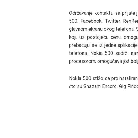
Održavanje kontakta sa prijate
500. Facebook, Twitter, RenRen
glavnom ekranu ovog telefona. S
koji, uz postojeću cenu, omogu
prebacuju se iz jedne aplikacij
telefona. Nokia 500 sadrži najn
procesorom, omogućava još bolje 
Nokia 500 stiže sa preinstalira
što su Shazam Encore, Gig Finder