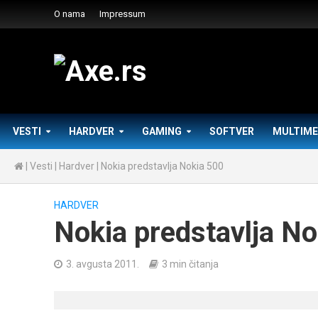
O nama
Impressum
VESTI
HARDVER
GAMING
SOFTVER
MULTIME
|
Vesti
|
Hardver
|
Nokia predstavlja Nokia 500
HARDVER
Nokia predstavlja No
3. avgusta 2011.
3 min čitanja