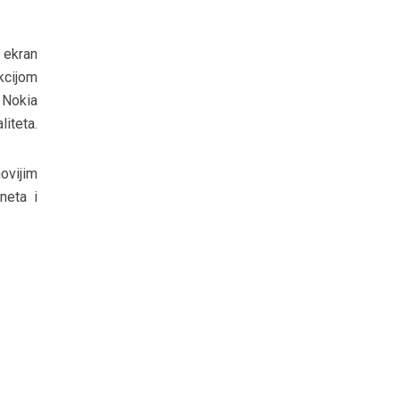
i ekran
kcijom
 Nokia
liteta.
ovijim
neta i