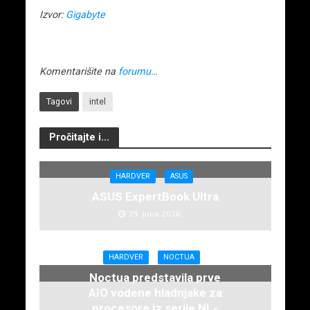
Izvor:
Gigabyte
Komentarišite na
forumu…
Tagovi
intel
Pročitajte i...
HARDVER
ASUS
ASUS ExpertBook Ultra
29. juna 2026.
HARDVER
NOCTUA
Noctua predstavila prve
AIO vodene hladnjake za
procesore iz serije NL-