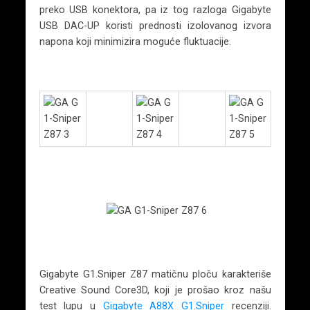
preko USB konektora, pa iz tog razloga Gigabyte
USB DAC-UP koristi prednosti izolovanog izvora
napona koji minimizira moguće fluktuacije.
Gigabyte G1.Sniper Z87 matičnu ploču karakteriše
Creative Sound Core3D, koji je prošao kroz našu
test lupu u
Gigabyte A88X G1.Sniper
recenziji.