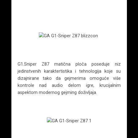
G1.Sniper Z87 matična ploča poseduje niz
jedinstvenih karaktertistika i tehnologija koje su
dizajnirane tako da gejmerima omoguće više
kontrole nad audio delom igre, krucijalnim
aspektom modernog gejming doživljaja.