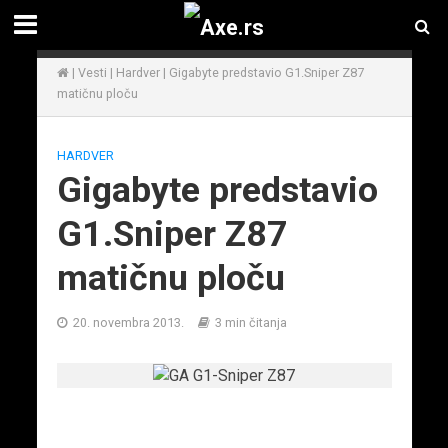
|
Vesti
|
Hardver
|
Gigabyte predstavio G1.Sniper Z87
matičnu ploču
HARDVER
Gigabyte predstavio
G1.Sniper Z87
matičnu ploču
20. novembra 2013.
3 min čitanja