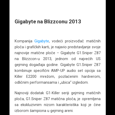
Gigabyte na Blizzconu 2013
Kompanija
Gigabyte
, vodeći proizvođač matičnih
ploča i grafičkih karti, je najavio predstavljanje svoje
najnovije matične ploče – Gigabyte G1.Sniper Z87
na Blizzcon-u 2013, jednom od najvećih US
gejming događaja godine. Gigabyte G1.Sniper Z87
kombinuje specifični AMP-UP audio set opcija sa
Killer E2200 mrežom, pozlaćenim hardverom,
odličnim performansama i „ubica“ izgledom.
Najnoviji dodatak G1-Killer seriji gejming matičnih
ploča, G1.Sniper Z87 matična ploča, je opremljena
sa ekskluzivnim nizom karakteristika koji je čine
izborom šampiona u gejming areni.