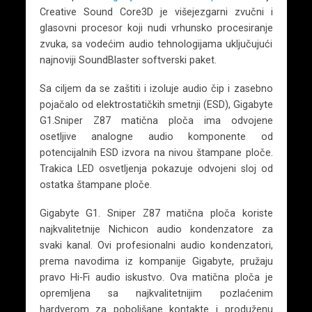
Creative Sound Core3D je višejezgarni zvučni i
glasovni procesor koji nudi vrhunsko procesiranje
zvuka, sa vodećim audio tehnologijama uključujući
najnoviji SoundBlaster softverski paket.
Sa ciljem da se zaštiti i izoluje audio čip i zasebno
pojačalo od elektrostatičkih smetnji (ESD), Gigabyte
G1.Sniper Z87 matična ploča ima odvojene
osetljive analogne audio komponente od
potencijalnih ESD izvora na nivou štampane ploče.
Trakica LED osvetljenja pokazuje odvojeni sloj od
ostatka štampane ploče.
Gigabyte G1. Sniper Z87 matična ploča koriste
najkvalitetnije Nichicon audio kondenzatore za
svaki kanal. Ovi profesionalni audio kondenzatori,
prema navodima iz kompanije Gigabyte, pružaju
pravo Hi-Fi audio iskustvo. Ova matična ploča je
opremljena sa najkvalitetnijim pozlaćenim
hardverom za poboljšane kontakte i produženu