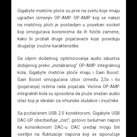
Gigabyte matične ploče su prve na svetu koje imaju
ugrađen izmenjiv OP-AMP. OP-AMP koji se nalazi
na matičnoj ploči je postavljen u poseban socket
koji omogućava korisnicima da ih fizički zamene,
kako bi probali druge pojačavaće koje poseduju
drugačije zvučne karakteristike.
Sa ciljem dodatnog optimizovanja audio iskustva
dobijenog preko „instaliranog“ OP-AMP integralnog
kola, Gigabyte matične ploče imaju i Gain Boost.
Gain Boost omogućava izbor između 2,5x i 6x
(pojačanja) režima rada pojačala. Većina OP-AMP
integralnih kola su sposobna da pruže snažan audio
izlaz koji je idealan za vrhunske slušalice i zvučnike.
Sa pozlaćenim USB 2.0 konektorom, Gigabyte USB
DAC-UP obezbeđuje „čist“, gotovo bešuman napon
ka korisnikovom DAC-u. DAC uređaji mogu biti
osetljivi na fluktuacije napona koji se isporučuje