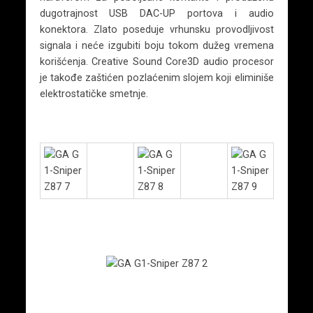
dugotrajnost USB DAC-UP portova i audio
konektora. Zlato poseduje vrhunsku provodljivost
signala i neće izgubiti boju tokom dužeg vremena
korišćenja. Creative Sound Core3D audio procesor
je takođe zaštićen pozlaćenim slojem koji eliminiše
elektrostatičke smetnje.