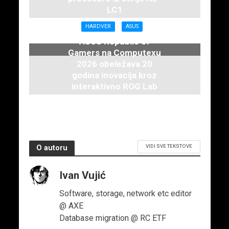
LC1
16. juna 2026.
HARDVER
ASUS
ASUS Republic of
Gamers na Computexu
2026 obeležava 20
godina inovacija kroz
interaktivno ROG Lab
iskustvo
3. juna 2026.
VIDI SVE TEKSTOVE
O autoru
Ivan Vujić
Software, storage, network etc editor
@ AXE
Database migration @ RC ETF