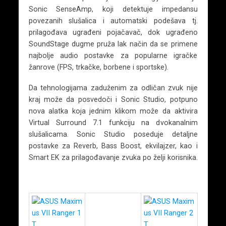
Sonic SenseAmp, koji detektuje impedansu
povezanih slušalica i automatski podešava tj.
prilagođava ugrađeni pojačavač, dok ugrađeno
SoundStage dugme pruža lak način da se primene
najbolje audio postavke za popularne igračke
žanrove (FPS, trkačke, borbene i sportske).
Da tehnologijama zaduženim za odličan zvuk nije
kraj može da posvedoči i Sonic Studio, potpuno
nova alatka koja jednim klikom može da aktivira
Virtual Surround 7.1 funkciju na dvokanalnim
slušalicama. Sonic Studio poseduje detaljne
postavke za Reverb, Bass Boost, ekvilajzer, kao i
Smart EK za prilagođavanje zvuka po želji korisnika.