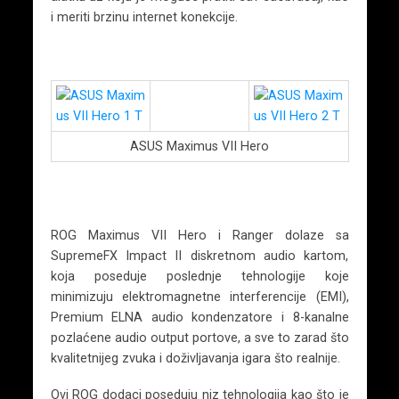
i meriti brzinu internet konekcije.
ASUS Maximus VII Hero
ROG Maximus VII Hero i Ranger dolaze sa
SupremeFX Impact II diskretnom audio kartom,
koja poseduje poslednje tehnologije koje
minimizuju elektromagnetne interferencije (EMI),
Premium ELNA audio kondenzatore i 8-kanalne
pozlaćene audio output portove, a sve to zarad što
kvalitetnijeg zvuka i doživljavanja igara što realnije.
Ovi ROG dodaci poseduju niz tehnologija kao što je