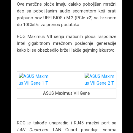
Ove matične ploče imaju daleko poboljšan mrežni
deo sa poboljšanim audio segmentom koji prati
potpuno nov UEFI BIOS i M.2 (PCIe x2) sa brzinom
do 10Gbit/s za prenos podataka.
ROG Maximus VII serija matičnih ploča raspolaže
Intel gigabitnom mrežnom poslednje generacije
kako bi se obezbedilo brže i lakše gejming iskustvo.
ASUS Maximus VII Gene
ROG je takođe unapredio i RJ45 mrežni port sa
LAN Guard-om
. LAN Guard poseduje veoma