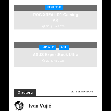
PERIFERIJE
ROG XREAL R1 Gaming
AR
30. juna 2026.
HARDVER
ASUS
ASUS ExpertBook Ultra
29. juna 2026.
VIDI SVE TEKSTOVE
O autoru
Ivan Vujić