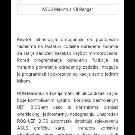
ASUS Maximus VII Ranger
KeyBot tehnologija omogućuje da postojećim
tasterima na tastaturi dodelite određene zadatke
za šta je zadužen zaseban KeyBot mikroprocesor.
Pored programiranja određenih funkcija za
trenutno pokretanje određenog zadatka, moguće
je programirati i pokretanje aplikacija samo jednim
klikom.
ROG Maximus VII serija matičnih ploča dolazi sa još
bolje kontrolisanim, ujedno i korisniku nastrojenijim
UEFI BIOS-em kako bi korisnicima olakšali
overkloking i jednostavniju nadogradnju. Unapređen
ROG UEFI BIOS automatski detektuje selektovanu
ASUS grafičku kartu i trenutno korisniku