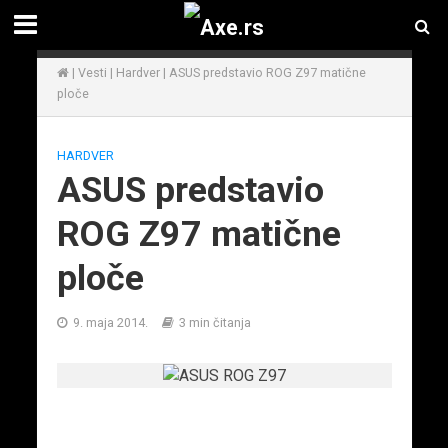
|
Vesti
|
Hardver
|
ASUS predstavio ROG Z97 matične
ploče
HARDVER
ASUS predstavio
ROG Z97 matične
ploče
9. maja 2014.
3 min čitanja