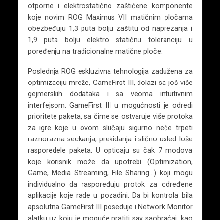
otporne i elektrostatično zaštićene komponente
koje novim ROG Maximus VII matičnim pločama
obezbeđuju 1,3 puta bolju zaštitu od naprezanja i
1,9 puta bolju elektro statičnu toleranciju u
poređenju na tradicionalne matične ploče.
Poslednja ROG eskluzivna tehnologija zadužena za
optimizaciju mreže, GameFirst III, dolazi sa još više
gejmerskih dodataka i sa veoma intuitivnim
interfejsom. GameFirst III u mogućnosti je odredi
prioritete paketa, sa čime se ostvaruje više protoka
za igre koje u ovom slučaju sigurno neće trpeti
raznorazna seckanja, prekidanja i slično usled loše
rasporedele paketa. U opticaju su čak 7 modova
koje korisnik može da upotrebi (Optimization,
Game, Media Streaming, File Sharing…) koji mogu
individualno da raspoređuju protok za određene
aplikacije koje rade u pozadini. Da bi kontrola bila
apsolutna GameFirst III poseduje i Network Monitor
alatku uz koju je moguće pratiti sav saobraćaj, kao