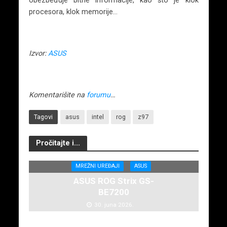
obezbeđuje bitne informacije, kao što je klok
procesora, klok memorije…
Izvor:
ASUS
Komentarišite na
forumu
…
Tagovi
asus
intel
rog
z97
Pročitajte i...
MREŽNI UREĐAJI
ASUS
ASUS ROG Strix GS-
BE7200
30. juna 2026.