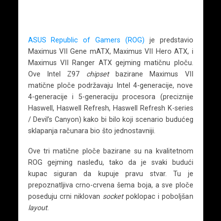
ASUS Republic of Gamers (ROG)
je predstavio
Maximus VII Gene mATX, Maximus VII Hero ATX, i
Maximus VII Ranger ATX gejming matičnu ploču.
Ove Intel Z97
chipset
bazirane Maximus VII
matične ploče podržavaju Intel 4-generacije, nove
4-generacije i 5-generaciju procesora (preciznije
Haswell, Haswell Refresh, Haswell Refresh K-series
/ Devil’s Canyon) kako bi bilo koji scenario budućeg
sklapanja računara bio što jednostavniji.
Ove tri matične ploče bazirane su na kvalitetnom
ROG gejming nasleđu, tako da je svaki budući
kupac siguran da kupuje pravu stvar. Tu je
prepoznatljiva crno-crvena šema boja, a sve ploče
poseduju crni niklovan
socket
poklopac i poboljšan
layout
.