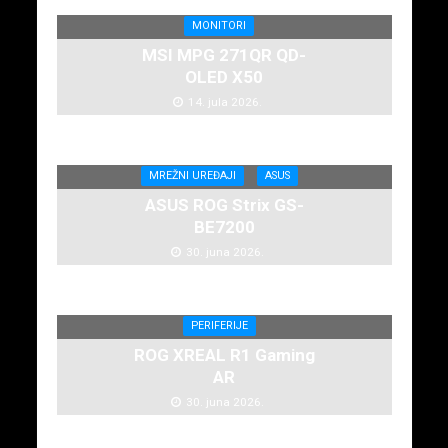
MONITORI
MSI MPG 271QR QD-
OLED X50
14. jula 2026.
MREŽNI UREĐAJI
ASUS
ASUS ROG Strix GS-
BE7200
30. juna 2026.
PERIFERIJE
ROG XREAL R1 Gaming
AR
30. juna 2026.