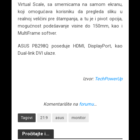
Virtual Scale, sa smernicama na samom ekranu,
koji omogućava korisniku da pregleda sliku u
realnoj veličini pre štampanja, a tu je i pivot opcija,
mogućnost podešavanje visine do 150mm, kao i
MultiFrame softver.
ASUS PB298Q poseduje HDMI, DisplayPort, kao
Dual-link DVI ulaze.
Izvor:
TechPowerUp
Komentarišite na
forumu
…
Tagovi
21:9
asus
monitor
Pročitajte i...