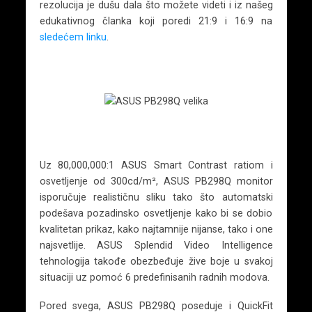
rezolucija je dušu dala što možete videti i iz našeg
edukativnog članka koji poredi 21:9 i 16:9 na
sledećem linku
.
Uz 80,000,000:1 ASUS Smart Contrast ratiom i
osvetljenje od 300cd/m², ASUS PB298Q monitor
isporučuje realističnu sliku tako što automatski
podešava pozadinsko osvetljenje kako bi se dobio
kvalitetan prikaz, kako najtamnije nijanse, tako i one
najsvetlije. ASUS Splendid Video Intelligence
tehnologija takođe obezbeđuje žive boje u svakoj
situaciji uz pomoć 6 predefinisanih radnih modova.
Pored svega, ASUS PB298Q poseduje i QuickFit