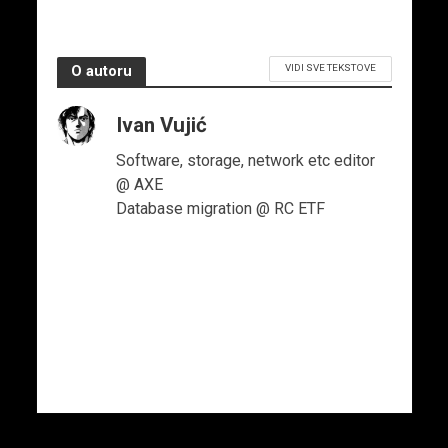
VIDI SVE TEKSTOVE
O autoru
Ivan Vujić
Software, storage, network etc editor
@ AXE
Database migration @ RC ETF