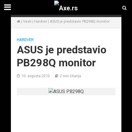
|
Vesti
|
Hardver
|
ASUS je predstavio PB298Q monitor
HARDVER
ASUS je predstavio
PB298Q monitor
10. avgusta 2013.
2 min čitanja