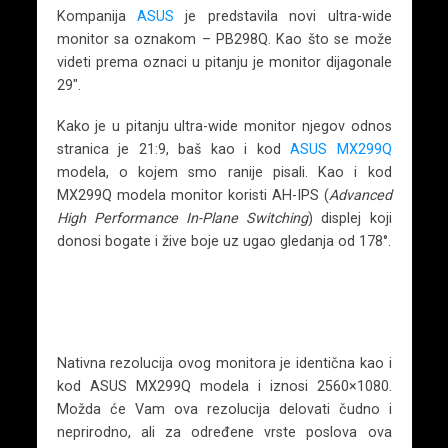
Kompanija
ASUS
je predstavila novi ultra-wide
monitor sa oznakom – PB298Q. Kao što se može
videti prema oznaci u pitanju je monitor dijagonale
29″.
Kako je u pitanju ultra-wide monitor njegov odnos
stranica je 21:9, baš kao i kod
ASUS MX299Q
modela, o kojem smo ranije pisali. Kao i kod
MX299Q modela monitor koristi AH-IPS (
Advanced
High Performance In-Plane Switching
) displej koji
donosi bogate i žive boje uz ugao gledanja od 178°.
Nativna rezolucija ovog monitora je identična kao i
kod ASUS MX299Q modela i iznosi 2560×1080.
Možda će Vam ova rezolucija delovati čudno i
neprirodno, ali za određene vrste poslova ova