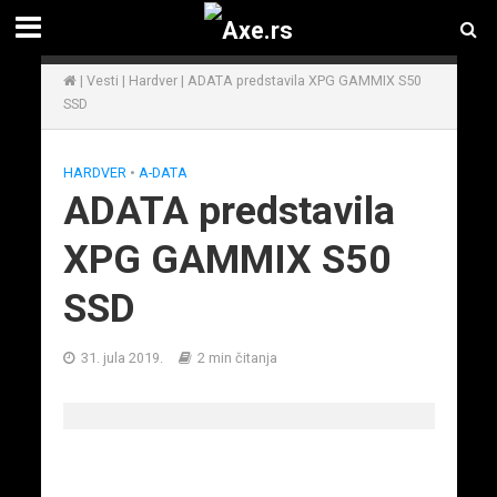
|
Vesti
|
Hardver
|
ADATA predstavila XPG GAMMIX S50
SSD
HARDVER
•
A-DATA
ADATA predstavila
XPG GAMMIX S50
SSD
31. jula 2019.
2 min čitanja