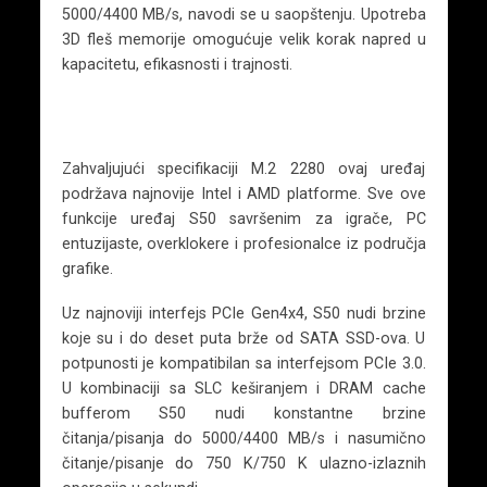
5000/4400 MB/s, navodi se u saopštenju. Upotreba
3D fleš memorije omogućuje velik korak napred u
kapacitetu, efikasnosti i trajnosti.
Zahvaljujući specifikaciji M.2 2280 ovaj uređaj
podržava najnovije Intel i AMD platforme. Sve ove
funkcije uređaj S50 savršenim za igrače, PC
entuzijaste, overklokere i profesionalce iz područja
grafike.
Uz najnoviji interfejs PCIe Gen4x4, S50 nudi brzine
koje su i do deset puta brže od SATA SSD-ova. U
potpunosti je kompatibilan sa interfejsom PCIe 3.0.
U kombinaciji sa SLC keširanjem i DRAM cache
bufferom S50 nudi konstantne brzine
čitanja/pisanja do 5000/4400 MB/s i nasumično
čitanje/pisanje do 750 K/750 K ulazno-izlaznih