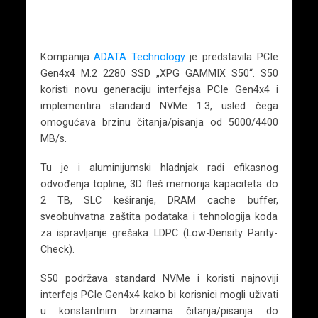
Kompanija
ADATA Technology
je predstavila PCIe
Gen4x4 M.2 2280 SSD „XPG GAMMIX S50“. S50
koristi novu generaciju interfejsa PCIe Gen4x4 i
implementira standard NVMe 1.3, usled čega
omogućava brzinu čitanja/pisanja od 5000/4400
MB/s.
Tu je i aluminijumski hladnjak radi efikasnog
odvođenja topline, 3D fleš memorija kapaciteta do
2 TB, SLC keširanje, DRAM cache buffer,
sveobuhvatna zaštita podataka i tehnologija koda
za ispravljanje grešaka LDPC (Low-Density Parity-
Check).
S50 podržava standard NVMe i koristi najnoviji
interfejs PCIe Gen4x4 kako bi korisnici mogli uživati
u konstantnim brzinama čitanja/pisanja do