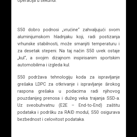
operacija u sekundi.
S50 dobro podnosi „vrućine“ zahvaljujući svom
aluminijumskom hladnjaku koji, radi postizanja
vrhunske stabilnosti, može smanjiti temperaturu i
za desetak stepeni. Na taj način S50 uvek ostaje
„kul“, a svojim dizajnom inspirisanim sportskim
automobilima i izgleda kul.
S50 podržava tehnologiju koda za ispravljanje
grešaka LDPC za otkrivanje i ispravljanje širokog
raspona grešaka u podacima radi njihovog
pouzdanijeg prenosa i dužeg veka trajanja SSD-a.
Uz sveobuhvatnu (E2E – End-to-End) zaštitu
podataka i podršku za RAID modul, S50 osigurava
bezbednost i celovitost podataka.