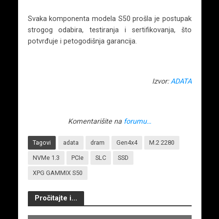
Svaka komponenta modela S50 prošla je postupak
strogog odabira, testiranja i sertifikovanja, što
potvrđuje i petogodišnja garancija.
Izvor:
ADATA
Komentarišite na
forumu…
Tagovi
adata
dram
Gen4x4
M.2 2280
NVMe 1.3
PCIe
SLC
SSD
XPG GAMMIX S50
Pročitajte i...