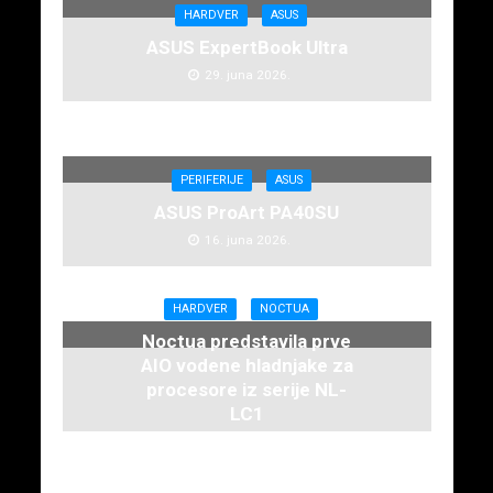
HARDVER
ASUS
ASUS ExpertBook Ultra
29. juna 2026.
PERIFERIJE
ASUS
ASUS ProArt PA40SU
16. juna 2026.
HARDVER
NOCTUA
Noctua predstavila prve
AIO vodene hladnjake za
procesore iz serije NL-
LC1
16. juna 2026.