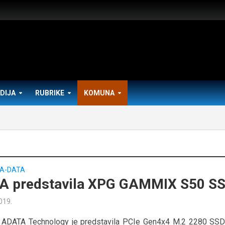
DIJA
RUBRIKE
KOMUNA
A-DATA
A predstavila XPG GAMMIX S50 S
2019.
 ADATA Technology je predstavila PCIe Gen4x4 M.2 2280 SS