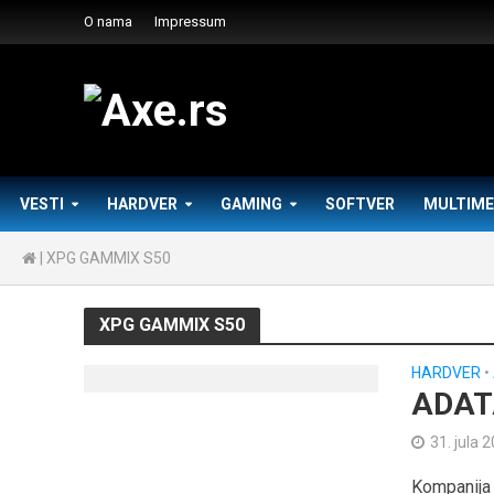
O nama
Impressum
VESTI
HARDVER
GAMING
SOFTVER
MULTIME
|
XPG GAMMIX S50
XPG GAMMIX S50
HARDVER
•
ADAT
31. jula 
Kompanija