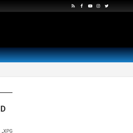
SD
D „XPG