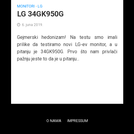
MONITORI
LG
•
LG 34GK950G
6. juna 2019.
Gejmerski hedonizam! Na testu smo imali
prilike da testiramo novi LG-ev monitor, a u
pitanju je 34GK950G. Prvo što nam privlači
pažnju jeste to da je u pitanju...
O NAMA
IMPRESSUM