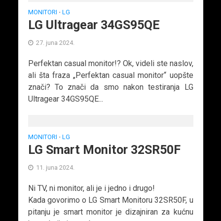
MONITORI
LG
•
LG Ultragear 34GS95QE
27. juna 2024.
Perfektan casual monitor!? Ok, videli ste naslov,
ali šta fraza „Perfektan casual monitor“ uopšte
znači? To znači da smo nakon testiranja LG
Ultragear 34GS95QE...
MONITORI
LG
•
LG Smart Monitor 32SR50F
11. juna 2024.
Ni TV, ni monitor, ali je i jedno i drugo!
Kada govorimo o LG Smart Monitoru 32SR50F, u
pitanju je smart monitor je dizajniran za kućnu