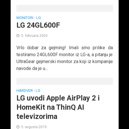
MONITORI
LG
•
LG 24GL600F
5. februara 2020.
Vrlo dobar za gejming! Imali smo prilike da
testiramo 24GL600F monitor iz LG-a, a pitanju je
UltraGear gejmerski monitor za koji iz kompanije
navode da je u...
HARDVER
LG
•
LG uvodi Apple AirPlay 2 i
HomeKit na ThinQ AI
televizorima
5. avgusta 2019.