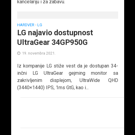
kancelariju i za zabavu.
HARDVER
LG
•
LG najavio dostupnost
UltraGear 34GP950G
19. novembra 2021.
Iz kompanije LG stiže vest da je dostupan 34-
inčni LG UltraGear gejming monitor sa
zakrivljenim displejom, UltraWide QHD
(3440×1440) IPS, 1ms GtG, kao i...