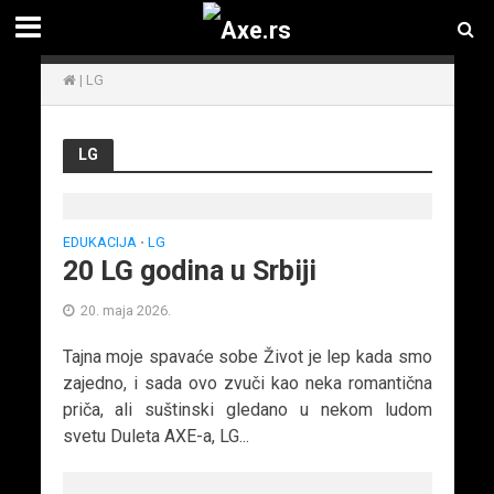
|
LG
LG
EDUKACIJA
LG
•
20 LG godina u Srbiji
20. maja 2026.
Tajna moje spavaće sobe Život je lep kada smo
zajedno, i sada ovo zvuči kao neka romantična
priča, ali suštinski gledano u nekom ludom
svetu Duleta AXE-a, LG...