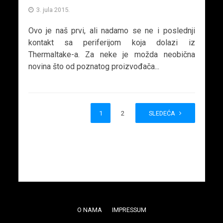
3. jula 2015.
Ovo je naš prvi, ali nadamo se ne i poslednji
kontakt sa periferijom koja dolazi iz
Thermaltake-a. Za neke je možda neobična
novina što od poznatog proizvođača...
1
2
SLEDEĆA
O NAMA
IMPRESSUM