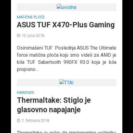
MATIČNE PLOČE
ASUS TUF X470-Plus Gaming
10. juna 2018.
Osiromašeni TUF Poslednja ASUS The Ultimate
force matična ploča koju smo videli za AMD je
bila TUF Sabertooth 990FX R3.0 koja je bila
propisno...
HARDVER
Thermaltake: Stiglo je
glasovno napajanje
7. februara 2018.
Thermaltake je rešio da implementira veštačku