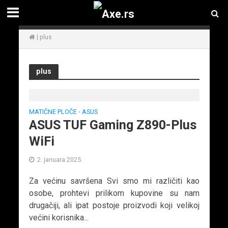
|
plus
plus
MATIČNE PLOČE
ASUS
•
ASUS TUF Gaming Z890-Plus
WiFi
2. januara 2025.
Za većinu savršena Svi smo mi različiti kao
osobe, prohtevi prilikom kupovine su nam
drugačiji, ali ipat postoje proizvodi koji velikoj
većini korisnika...