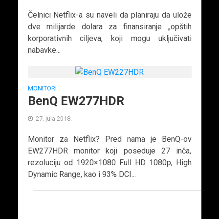
Čelnici Netflix-a su naveli da planiraju da ulože
dve milijarde dolara za finansiranje „opštih
korporativnih ciljeva, koji mogu uključivati
nabavke...
MONITORI
BenQ EW277HDR
27. jula 2018.
Monitor za Netflix? Pred nama je BenQ-ov
EW277HDR monitor koji poseduje 27 inča,
rezoluciju od 1920×1080 Full HD 1080p, High
Dynamic Range, kao i 93% DCI...