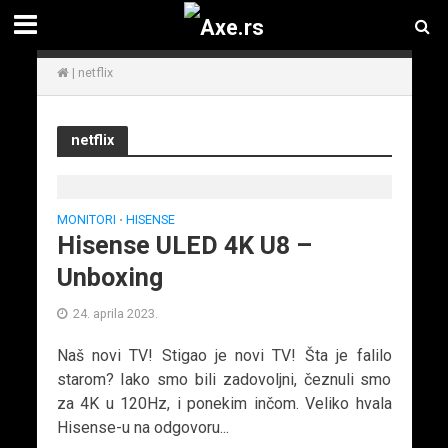
|
netflix
netflix
MONITORI
HISENSE
•
Hisense ULED 4K U8 –
Unboxing
24. aprila 2023.
Naš novi TV! Stigao je novi TV! Šta je falilo
starom? Iako smo bili zadovoljni, čeznuli smo
za 4K u 120Hz, i ponekim inčom. Veliko hvala
Hisense-u na odgovoru...