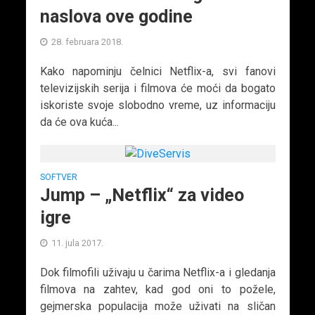
naslova ove godine
28. februara 2018.
Kako napominju čelnici Netflix-a, svi fanovi
televizijskih serija i filmova će moći da bogato
iskoriste svoje slobodno vreme, uz informaciju
da će ova kuća...
SOFTVER
Jump – „Netflix“ za video
igre
11. jula 2017.
Dok filmofili uživaju u čarima Netflix-a i gledanja
filmova na zahtev, kad god oni to požele,
gejmerska populacija može uživati na sličan