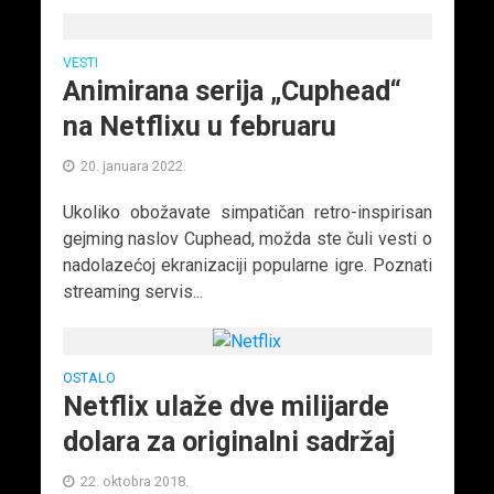
VESTI
Animirana serija „Cuphead“
na Netflixu u februaru
20. januara 2022.
Ukoliko obožavate simpatičan retro-inspirisan
gejming naslov Cuphead, možda ste čuli vesti o
nadolazećoj ekranizaciji popularne igre. Poznati
streaming servis...
OSTALO
Netflix ulaže dve milijarde
dolara za originalni sadržaj
22. oktobra 2018.