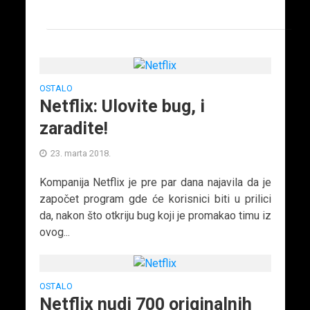
OSTALO
Netflix: Ulovite bug, i
zaradite!
23. marta 2018.
Kompanija Netflix je pre par dana najavila da je
započet program gde će korisnici biti u prilici
da, nakon što otkriju bug koji je promakao timu iz
ovog...
OSTALO
Netflix nudi 700 originalnih