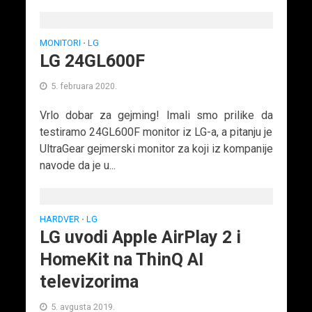
MONITORI
LG
•
LG 24GL600F
5. februara 2020.
Vrlo dobar za gejming! Imali smo prilike da
testiramo 24GL600F monitor iz LG-a, a pitanju je
UltraGear gejmerski monitor za koji iz kompanije
navode da je u...
HARDVER
LG
•
LG uvodi Apple AirPlay 2 i
HomeKit na ThinQ AI
televizorima
5. avgusta 2019.