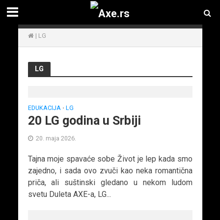
|
LG
LG
EDUKACIJA
LG
•
20 LG godina u Srbiji
20. maja 2026.
Tajna moje spavaće sobe Život je lep kada smo
zajedno, i sada ovo zvuči kao neka romantična
priča, ali suštinski gledano u nekom ludom
svetu Duleta AXE-a, LG...