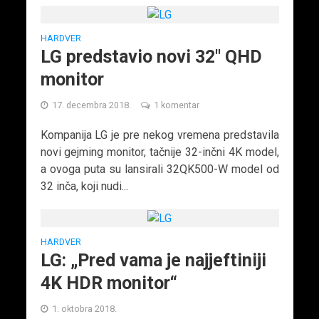
HARDVER
LG predstavio novi 32″ QHD
monitor
17. decembra 2018.
1 komentar
Kompanija LG je pre nekog vremena predstavila
novi gejming monitor, tačnije 32-inčni 4K model,
a ovoga puta su lansirali 32QK500-W model od
32 inča, koji nudi...
HARDVER
LG: „Pred vama je najjeftiniji
4K HDR monitor“
1. oktobra 2018.