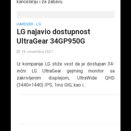
kancelariju i za zabavu.
HARDVER
LG
•
LG najavio dostupnost
UltraGear 34GP950G
19. novembra 2021.
Iz kompanije LG stiže vest da je dostupan 34-
inčni LG UltraGear gejming monitor sa
zakrivljenim displejom, UltraWide QHD
(3440×1440) IPS, 1ms GtG, kao i...