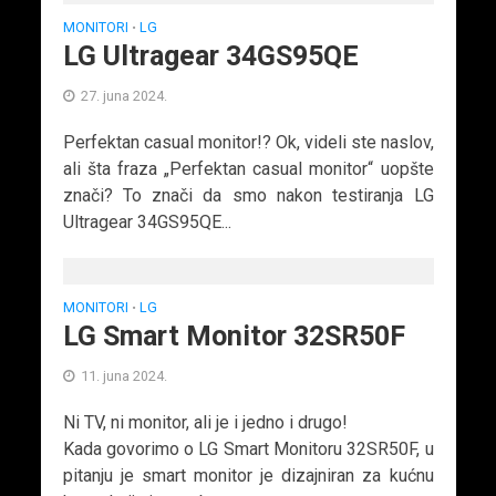
MONITORI
LG
•
LG Ultragear 34GS95QE
27. juna 2024.
Perfektan casual monitor!? Ok, videli ste naslov,
ali šta fraza „Perfektan casual monitor“ uopšte
znači? To znači da smo nakon testiranja LG
Ultragear 34GS95QE...
MONITORI
LG
•
LG Smart Monitor 32SR50F
11. juna 2024.
Ni TV, ni monitor, ali je i jedno i drugo!
Kada govorimo o LG Smart Monitoru 32SR50F, u
pitanju je smart monitor je dizajniran za kućnu