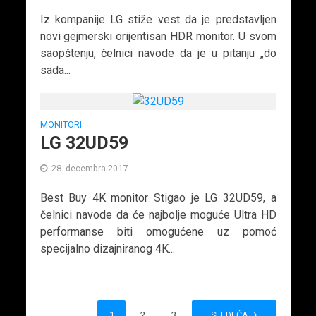
Iz kompanije LG stiže vest da je predstavljen
novi gejmerski orijentisan HDR monitor. U svom
saopštenju, čelnici navode da je u pitanju „do
sada...
MONITORI
LG 32UD59
28. decembra 2017.
Best Buy 4K monitor Stigao je LG 32UD59, a
čelnici navode da će najbolje moguće Ultra HD
performanse biti omogućene uz pomoć
specijalno dizajniranog 4K...
1
2
3
4
SLEDEĆA