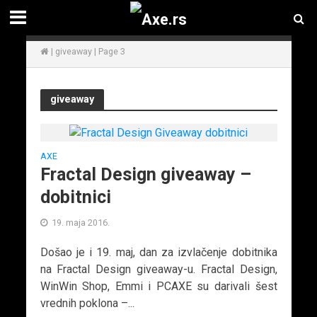
|
giveaway
|
Page 3
giveaway
AXE
Fractal Design giveaway –
dobitnici
19. maja 2016.
Došao je i 19. maj, dan za izvlačenje dobitnika
na Fractal Design giveaway-u. Fractal Design,
WinWin Shop, Emmi i PCAXE su darivali šest
vrednih poklona –...