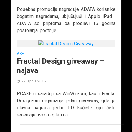
Posebna promocija nagrađuje ADATA korisnike
bogatim nagradama, uključujući i Apple iPad
ADATA se priprema da proslavi 15 godina
postojanja, pošto je...
AXE
Fractal Design giveaway –
najava
22. aprila 2016.
PCAXE u saradnji sa WinWin-om, kao i Fractal
Design-om organizuje jedan giveaway, gde je
glavna nagrada jedno FD kućište čiju ćete
recenziju uskoro čitati na...