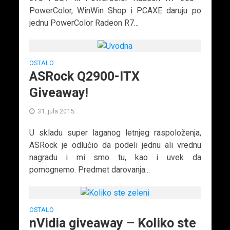
PowerColor, WinWin Shop i PCAXE daruju po
jednu PowerColor Radeon R7...
OSTALO
ASRock Q2900-ITX
Giveaway!
31. jula 2015.
U skladu super laganog letnjeg raspoloženja,
ASRock je odlučio da podeli jednu ali vrednu
nagradu i mi smo tu, kao i uvek da
pomognemo. Predmet darovanja...
OSTALO
nVidia giveaway – Koliko ste