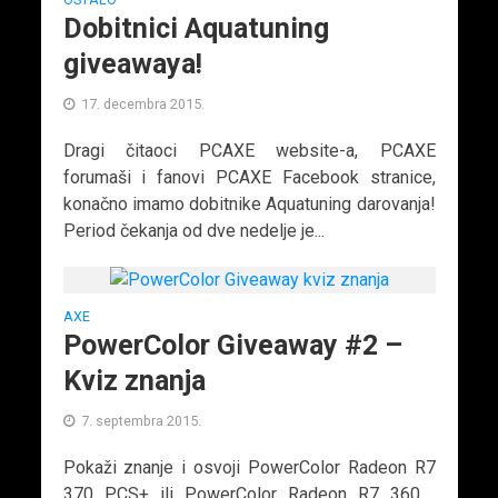
Dobitnici Aquatuning
giveawaya!
17. decembra 2015.
Dragi čitaoci PCAXE website-a, PCAXE
forumaši i fanovi PCAXE Facebook stranice,
konačno imamo dobitnike Aquatuning darovanja!
Period čekanja od dve nedelje je...
AXE
PowerColor Giveaway #2 –
Kviz znanja
7. septembra 2015.
Pokaži znanje i osvoji PowerColor Radeon R7
370 PCS+ ili PowerColor Radeon R7 360