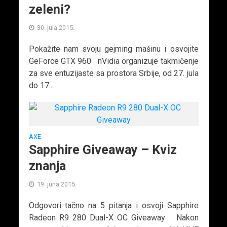
zeleni?
30. jula 2015.
Pokažite nam svoju gejming mašinu i osvojite
GeForce GTX 960 nVidia organizuje takmičenje
za sve entuzijaste sa prostora Srbije, od 27. jula
do 17...
AXE
Sapphire Giveaway – Kviz
znanja
19. juna 2015.
Odgovori tačno na 5 pitanja i osvoji Sapphire
Radeon R9 280 Dual-X OC Giveaway Nakon